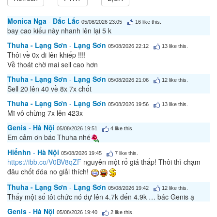
Monica Nga
-
Đắc Lắc
05/08/2026 23:05
16
like this.
bay cao kiểu này nhanh lên lại 5 k
Thuha - Lạng Sơn
-
Lạng Sơn
05/08/2026 22:12
13
like this.
Thôi về 0x đi lên khiếp !!!!
Về thoát chờ mai sell cao hơn
Thuha - Lạng Sơn
-
Lạng Sơn
05/08/2026 21:06
12
like this.
Sell 20 lên 40 về 8x 7x chốt
Thuha - Lạng Sơn
-
Lạng Sơn
05/08/2026 19:56
13
like this.
Mĩ vô chừng 7x lên 423x
Genis
-
Hà Nội
05/08/2026 19:51
4
like this.
Em cảm ơn bác Thuha nhé
Hiểnhn
-
Hà Nội
05/08/2026 19:45
7
like this.
https://ibb.co/V0BV8qZF
nguyên một rổ giá thấp! Thôi thì chạm
đâu chốt đóa no giải thích!
Thuha - Lạng Sơn
-
Lạng Sơn
05/08/2026 19:42
12
like this.
Thấy một số tôt chức nó dự lên 4.7k đến 4.9k … bác Genis ạ
Genis
-
Hà Nội
05/08/2026 19:40
2
like this.