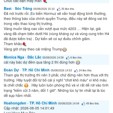
Chúc các bạn may mắn
Bast
-
Sóc Trăng
05/08/2026 15:10
35
like this.
Đã nói trước rồi ,Eo biển Hormuz sẽ vẫn hoạt động bình thường,
theo thông báo của chính quyền Trump, điều này sẽ đóng vai trò
trong việc thao túng thị trường.
Vàng muốn tăng cao cần vượt qua mức 4203 … Hiện tại, giá
vàng đă chạm biên dưới H4 (vùng kháng cự và vùng cung trên H4
đã được kiểm tra) . Dự kiến sẽ có sự đuều chỉnh giảm.
Tham khảo
Vàng giờ chạy theo cái miệng Trump
Monica Nga
-
Đắc Lắc
05/08/2026 14:58
6
like this.
cái này bác dự đêm qua tâng 2 thì đúng hơn
Đoàn Dự
-
TP. Hồ Chí Minh
05/08/2026 14:53
24
like this.
Tham gia thị trường thì nên 3 phải, chứ đừng nên hơn thua với thị
trường. Hãy tuyệt đối từ bỏ cái ý nghĩ "chơi khô máu" vì khô máu
là chết chắc
. Hãy luôn luôn phòng thủ và vì rất dễ rơi vào tình
trạng "kiếm củi 3 năm, đốt 1 giờ". Những lúc tự tin nhất lại là lúc
dễ sụp hầm nhất.
Hoahongden
-
TP. Hồ Chí Minh
05/08/2026 14:04
49
like this.
Cập nhật: 2026-08-05 14:01:49