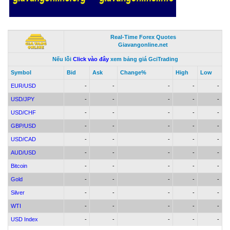
Real-Time Forex Quotes
Giavangonline.net
Nếu lỗi
Click vào đây
xem bảng giá GciTrading
Symbol
Bid
Ask
Change%
High
Low
EUR/USD
-
-
-
-
-
USD/JPY
-
-
-
-
-
USD/CHF
-
-
-
-
-
GBP/USD
-
-
-
-
-
USD/CAD
-
-
-
-
-
AUD/USD
-
-
-
-
-
Bitcoin
-
-
-
-
-
Gold
-
-
-
-
-
Silver
-
-
-
-
-
WTI
-
-
-
-
-
USD Index
-
-
-
-
-