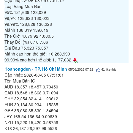
Cập nhật: 2026-08-05 07:51:12
Loại Vàng Mua Bán
95% 121,639 123,039
99,9% 128,623 130,023
99.99% 128,828 130,228
Mảnh 138,319 139,619
Thế Giới 4,079.92 4,080.5
Thay Đổi (%) 0.18 7.66
Giá Dầu 75.323 75.357
Mảnh cao hơn thế giới: 10,288,999
99.99% cao hơn thế giới: 1,177,032
Hoahongden
-
TP. Hồ Chí Minh
05/08/2026 07:52
41
like this.
Cập nhật: 2026-08-05 07:51:01
Tên Mua Bán IG
AUD 18,357 18,457 0.70450
CAD 18,548 18,668 0.71094
CHF 32,254 32,414 1.23612
EUR 30,134 30,234 1.15285
GBP 35,080 35,330 1.34504
JPY 165.54 166.64 0.00639
NZD 15,220 15,420 0.58756
K18 26,187 26,297 99.5526