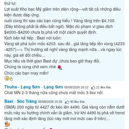
thứ tư;
Lợi suất Kho bạc Mỹ giảm trên diện rộng—với tất cả những điều
kiện được đáp ứng.
cuối cùng thì sao các bạn cũng hiểu ! Vàng tăng trên $4,100.
(Đây không phải là điều bất ngờ). Mặc dù phạm vi giao dịch
$4000–$4200 chưa bị phá vỡ một cách quyết định.
Kịch bản kể tiếp , Bast nói luôn:
Vàng sẽ phá luôn mốc 4203. sau đó , giá tăng tiếp lên vùng (4233
-4257)—> Thị trường sẽ nghỉ vàng tăng mạnh nữa…và ngay lúc
này, giá sẽ đổi chiều…
Mục tiêu và thời gian Bast dự ,chưa bao giờ thay đổi.
Chúng ta cùng chờ xem nhé
Chúc các bạn may mắn!
Thuha - Lạng Sơn
-
Lạng Sơn
05/08/2026 16:12
21
like this.
Chát MN 2-3 tháng nữa cũng chưa mất mốc 3.9xx nổi
Bast
-
Sóc Trăng
05/08/2026 15:25
40
like this.
(SMA) 200 ngày từ 4427 đc kéo lên 4490. Giá vàng còn nẳm dưới
mức này xu hướng chính vẩn là giảm, trừ khi 4490 bị phá vở trend
tăng mới xác định tăng (lúc này mới mơ mức cao ở trên)…