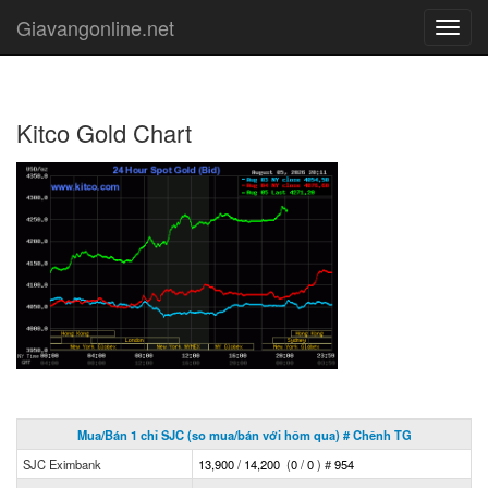
Giavangonline.net
Toggl
navig
Kitco Gold Chart
Mua/Bán 1 chỉ SJC (so mua/bán với hôm qua) # Chênh TG
SJC Eximbank
13,900
/
14,200
(
0
/
0
)
#
954