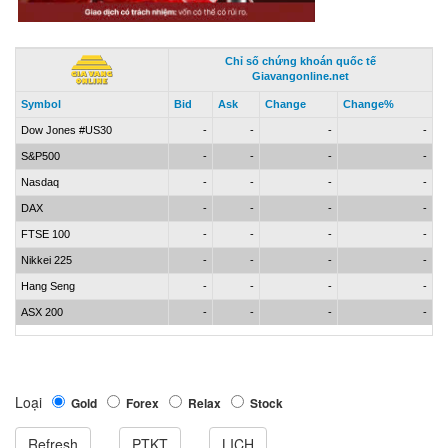
Chỉ số chứng khoán quốc tế
Giavangonline.net
Symbol
Bid
Ask
Change
Change%
Dow Jones #US30
-
-
-
-
S&P500
-
-
-
-
Nasdaq
-
-
-
-
DAX
-
-
-
-
FTSE 100
-
-
-
-
Nikkei 225
-
-
-
-
Hang Seng
-
-
-
-
ASX 200
-
-
-
-
Loại
Gold
Forex
Relax
Stock
Refresh
PTKT
LỊCH