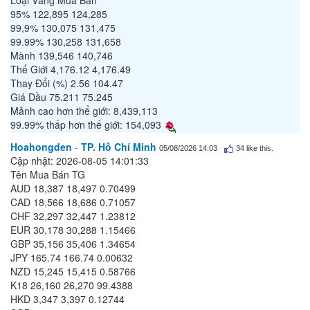
Loại Vàng Mua Bán
95% 122,895 124,285
99,9% 130,075 131,475
99.99% 130,258 131,658
Mành 139,546 140,746
Thế Giới 4,176.12 4,176.49
Thay Đổi (%) 2.56 104.47
Giá Dầu 75.211 75.245
Mảnh cao hơn thể giới: 8,439,113
99.99% thấp hơn thế giới: 154,093
Hoahongden
-
TP. Hồ Chí Minh
05/08/2026 14:03
34
like this.
Cập nhật: 2026-08-05 14:01:33
Tên Mua Bán TG
AUD 18,387 18,497 0.70499
CAD 18,566 18,686 0.71057
CHF 32,297 32,447 1.23812
EUR 30,178 30,288 1.15466
GBP 35,156 35,406 1.34654
JPY 165.74 166.74 0.00632
NZD 15,245 15,415 0.58766
K18 26,160 26,270 99.4388
HKD 3,347 3,397 0.12744