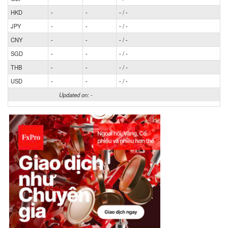
HKD
-
-
-
/
-
JPY
-
-
-
/
-
CNY
-
-
-
/
-
SGD
-
-
-
/
-
THB
-
-
-
/
-
USD
-
-
-
/
-
Updated on:
-