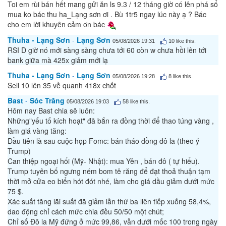
Toi em rùi bán hết mang gửi ăn ls 9.3 / 12 tháng giờ có lên phá sổ
mua ko bác thu ha_Lạng sơn ơi . Bù 1tr5 ngay lúc này ạ ? Bác
cho em lời khuyên cảm ơn bác
Thuha - Lạng Sơn
-
Lạng Sơn
05/08/2026 19:31
10
like this.
RSI D giờ nó mới sàng sàng chưa tới 60 còn w chưa hồi lên tới
bank giữa mà 425x giảm mới lạ
Thuha - Lạng Sơn
-
Lạng Sơn
05/08/2026 19:28
8
like this.
Sell 10 lên 35 về quanh 418x chốt
Bast
-
Sóc Trăng
05/08/2026 19:03
58
like this.
Hôm nay Bast chia sẽ luôn:
Những"yếu tố kích hoạt" đã bắn ra đồng thời để thao túng vàng ,
làm giá vàng tăng:
Đầu tiên là sau cuộc họp Fomc: bán tháo đồng đô la (theo ý
Trump)
Can thiệp ngoại hối (Mỹ- Nhật): mua Yên , bán đô ( tự hiểu).
Trump tuyên bố ngưng ném bom tê răng để đạt thoả thuận tạm
thời mở cửa eo biển hót đót nhé, làm cho giá dầu giảm dưới mức
75 $.
Xác suất tăng lãi suất đã giảm lần thứ ba liên tiếp xuống 58,4%,
dao động chỉ cách mức chia đều 50/50 một chút;
Chỉ số Đô la Mỹ đứng ở mức 99,86, vẫn dưới mốc 100 trong ngày