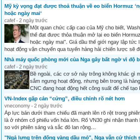
Mỹ kỳ vọng đạt được thoả thuận về eo biển Hormuz ‘
hoặc ngày mai‘
cafef - 2 ngày trước
Một quan chức cấp cao của Mỹ cho biết, Washi
thể đạt được thỏa thuận mở lại eo biển Hormu
hoặc ngày mai”. Giá dầu thế giới ngay lập tức 
hoạt động vận chuyển qua tuyến hàng hải chiến lược sẽ 
Nhà máy quốc phòng mới của Nga gây bất ngờ vì độ b
cafef - 2 ngày trước
Bề ngoài, các cơ sở này trông không khác gì 
sắm ngưng hoạt động, nhưng bên trong là hàng
CNC đang hoạt động hết công suất để chế tạo k
VN-Index gặp cản “cứng”, điều chỉnh rõ nét hơn
vneconomy - 2 ngày trước
Áp lực bán dưới tham chiếu đã mạnh lên rõ rệt trong phiên
là ở nhóm cổ phiếu vốn hóa lớn. Rổ VN30 ghi nhận thanh
so với phiên sáng và sắc đỏ lan rộng…
"Ngả lưng trên đống vàng dầu mỏ", Nga vẫn cứ thích 