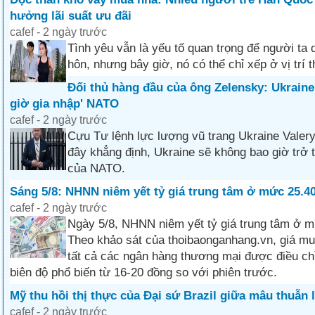
hưởng lãi suất ưu đãi
cafef - 2 ngày trước
Tình yêu vẫn là yếu tố quan trọng để người ta 
hôn, nhưng bây giờ, nó có thể chỉ xếp ở vị trí t
Đối thủ hàng đầu của ông Zelensky: Ukraine
giờ gia nhập' NATO
cafef - 2 ngày trước
Cựu Tư lệnh lực lượng vũ trang Ukraine Valer
đây khẳng định, Ukraine sẽ không bao giờ trở 
của NATO.
Sáng 5/8: NHNN niêm yết tỷ giá trung tâm ở mức 25.4
cafef - 2 ngày trước
Ngày 5/8, NHNN niêm yết tỷ giá trung tâm ở m
Theo khảo sát của thoibaonganhang.vn, giá mu
tất cả các ngân hàng thương mại được điều ch
biên độ phổ biến từ 16-20 đồng so với phiên trước.
Mỹ thu hồi thị thực của Đại sứ Brazil giữa mâu thuẫn 
cafef - 2 ngày trước