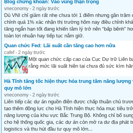
Blog chứng khoán: Vào vùng thận trọng
vneconomy - 2 ngày trước
Dù VNI chỉ giảm rất nhẹ chưa tới 1 điểm nhưng gần trăm 
chỉnh quá 1% xác nhận thị trường hôm nay điều chỉnh khá
tăng ngắn hạn tốt đang khiến tâm lý trở nên “bấp bênh” h
toàn lợi nhuận hay tiếp tục nắm giữ.
Quan chức Fed: Lãi suất cần tăng cao hơn nữa
cafef - 2 ngày trước
Một quan chức cấp cao của Cục Dự trữ Liên b
rằng mức lãi suất hiện tại chưa đủ sức kìm hã
Hà Tĩnh tăng tốc hiện thực hóa trung tâm năng lượng 
quy mô lớn
vneconomy - 2 ngày trước
Liên tiếp các dự án nguồn điện được chấp thuận chủ trươ
tạo thêm động lực cho Hà Tĩnh hiện thực hóa mục tiêu trở
năng lượng của khu vực Bắc Trung Bộ. Không chỉ bổ sun
cho hệ thống quốc gia, các dự án còn mở ra dư địa phát t
logistics và thu hút đầu tư quy mô lớn...