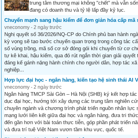
trung tâm thương mại không "chết" mà vẫn sốn
đang có doanh thu và tỷ lệ lấp đầy kỷ lục.
Chuyển mạnh sang hậu kiểm để đơn giản hóa cấp mã 
vneconomy - 2 ngày trước
Nghị quyết số 36/2026/NQ-CP do Chính phủ ban hành ng
kỳ vọng sẽ tạo bước chuyển quan trọng trong công tác cấ
số vùng trồng, mã số cơ sở đóng gói khi chuyển từ cơ ch
tự kê khai, hậu kiểm, qua đó rút ngắn thời gian giải quyết
đáng kể gánh nặng hành chính cho người dân, hợp tác xã
nghiệp...
Hợp lực đại học - ngân hàng, kiến tạo hệ sinh thái AI 
vneconomy - 2 ngày trước
Ngân hàng TMCP Sài Gòn – Hà Nội (SHB) ký kết hợp tác 
dục đại học, hướng tới xây dựng các trung tâm nghiên cứu
chuyên ngành và chương trình phát triển nguồn nhân lực 
mạng lưới liên kết giữa đại học và ngân hàng, đưa tri thứ
đến gần hơn với bài toán thực tiễn, góp phần phát triển nă
và đưa trí tuệ Việt Nam vươn tầm khu vực, quốc tế.