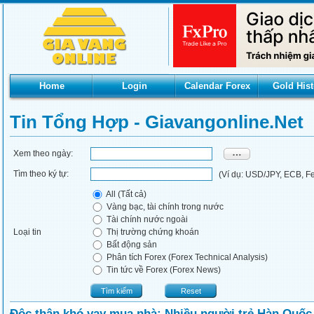
Home
Login
Calendar Forex
Gold Hist
Tin Tổng Hợp - Giavangonline.net
Xem theo ngày:
Tìm theo ký tự:
(Ví dụ: USD/JPY, ECB, Fed
All (Tất cả)
Vàng bạc, tài chính trong nước
Tài chính nước ngoài
Loại tin
Thị trường chứng khoán
Bất động sản
Phân tích Forex (Forex Technical Analysis)
Tin tức về Forex (Forex News)
Tìm kiếm
Reset
Độc thân khó vay mua nhà: Nhiều người trẻ Hàn Quốc 