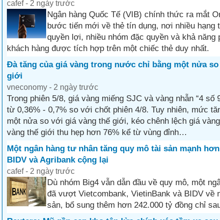
cafef - 2 ngày trước
Ngân hàng Quốc Tế (VIB) chính thức ra mắt O
bước tiến mới về thẻ tín dụng, nơi nhiều hạng 
quyền lợi, nhiều nhóm đặc quyền và khả năng p
khách hàng được tích hợp trên một chiếc thẻ duy nhất.
Đà tăng của giá vàng trong nước chỉ bằng một nửa so
giới
vneconomy - 2 ngày trước
Trong phiên 5/8, giá vàng miếng SJC và vàng nhẫn “4 số 9
từ 0,36% - 0,7% so với chốt phiên 4/8. Tuy nhiên, mức tă
một nửa so với giá vàng thế giới, kéo chênh lệch giá vàn
vàng thế giới thu hẹp hơn 76% kể từ vùng đỉnh…
Một ngân hàng tư nhân tăng quy mô tài sản mạnh hơn
BIDV và Agribank cộng lại
cafef - 2 ngày trước
Dù nhóm Big4 vẫn dẫn đầu về quy mô, một ngâ
đã vượt Vietcombank, VietinBank và BIDV về m
sản, bổ sung thêm hơn 242.000 tỷ đồng chỉ sau