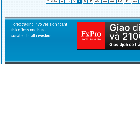
« Đầu
1
…
6
7
8
9
10
11
12
13
14
15
Forex trading involves significant
risk of loss and is not
suitable for all investors