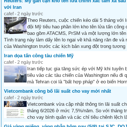
Reuters: Mỹ gần cạn kho tên lửa chính xác tầm xa sau
với Iran
cafef - 2 ngày trước
Theo Reuters, cuộc chiến kéo dài 5 tháng với 
đội Mỹ tiêu hao phần lớn kho tên lửa tấn công 
bao gồm ATACMS, PrSM và một lượng lớn tên
Tình trạng này làm dấy lên lo ngại về khả năng răn đe v
của Washington trước các kịch bản xung đột trong tương l
Iran dọa tấn công tàu chiến Mỹ
cafef - 2 ngày trước
Iran tiếp tục gia tăng sức ép với Mỹ khi tuyê
tiêu vào các tàu chiến của Washington nếu đi 
mà Tehran coi là "bất hợp pháp" ở eo biển Hor
Vietcombank công bố lãi suất cho vay mới nhất
cafef - 2 ngày trước
Vietcombank vừa cập nhật thông tin lãi suất c
tháng 6/2026 ở mức 7,5%/năm. So với tháng tr
cho vay bình quân và các chỉ tiêu chênh lệch lã
Giá vàng miếng, vàng nhẫn hôm nay (5/8) tại SJC, DOJ