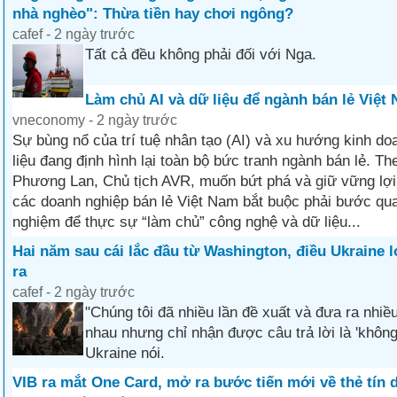
nhà nghèo": Thừa tiền hay chơi ngông?
cafef - 2 ngày trước
Tất cả đều không phải đối với Nga.
Làm chủ AI và dữ liệu để ngành bán lẻ Việt
vneconomy - 2 ngày trước
Sự bùng nổ của trí tuệ nhân tạo (AI) và xu hướng kinh do
liệu đang định hình lại toàn bộ bức tranh ngành bán lẻ. Th
Phương Lan, Chủ tịch AVR, muốn bứt phá và giữ vững lợi 
các doanh nghiệp bán lẻ Việt Nam bắt buộc phải bước qua
nghiệm để thực sự “làm chủ” công nghệ và dữ liệu...
Hai năm sau cái lắc đầu từ Washington, điều Ukraine l
ra
cafef - 2 ngày trước
"Chúng tôi đã nhiều lần đề xuất và đưa ra nhi
nhau nhưng chỉ nhận được câu trả lời là 'khôn
Ukraine nói.
VIB ra mắt One Card, mở ra bước tiến mới về thẻ tín 