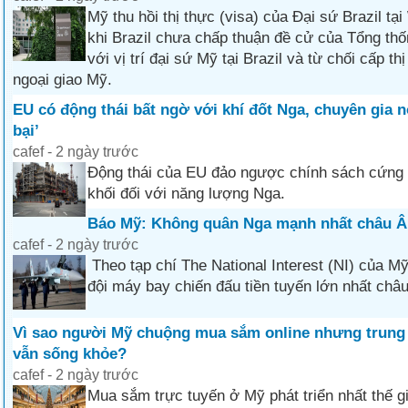
Mỹ thu hồi thị thực (visa) của Đại sứ Brazil tạ
khi Brazil chưa chấp thuận đề cử của Tổng th
với vị trí đại sứ Mỹ tại Brazil và từ chối cấp th
ngoại giao Mỹ.
EU có động thái bất ngờ với khí đốt Nga, chuyên gia nó
bại’
cafef - 2 ngày trước
Động thái của EU đảo ngược chính sách cứng 
khối đối với năng lượng Nga.
Báo Mỹ: Không quân Nga mạnh nhất châu Â
cafef - 2 ngày trước
Theo tạp chí The National Interest (NI) của M
đội máy bay chiến đấu tiền tuyến lớn nhất châ
Vì sao người Mỹ chuộng mua sắm online nhưng trung
vẫn sống khỏe?
cafef - 2 ngày trước
Mua sắm trực tuyến ở Mỹ phát triển nhất thế g