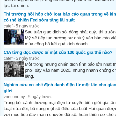
lực tài chính.
Thị trường hồi hộp chờ loạt báo cáo quan trọng về kin
có thể khiến Fed sớm tăng lãi suất
cafef - 5 ngày trước
Sau tuần giao dịch sôi động nhất quý, thị trư
Mỹ sẽ tiếp tục hướng sự chú ý vào báo cáo vi
mùa công bố kết quả kinh doanh.
CIA từng đọc được bí mật của 100 quốc gia thế nào?
cafef - 5 ngày trước
Một trong những chiến dịch tình báo lớn nhất 
phơi bày vào năm 2020, nhưng nhanh chóng c
lãng.
Nghiên cứu cơ chế định danh điện tử một lần cho giao
giới
vneconomy - 5 ngày trước
Trong bối cảnh thương mại điện tử xuyên biên giới gia tă
Luật sửa đổi, bổ sung một số điều của Luật Hải quan được
với mục tiêu đẩy mạnh chuyển đổi số, hoàn thiện cơ chế 