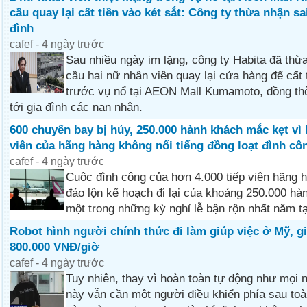
cầu quay lại cất tiền vào két sắt: Công ty thừa nhận sai
đình
cafef - 4 ngày trước
Sau nhiều ngày im lặng, công ty Habita đã thừ
cầu hai nữ nhân viên quay lại cửa hàng để cất 
trước vụ nổ tại AEON Mall Kumamoto, đồng thời 
tới gia đình các nạn nhân.
600 chuyến bay bị hủy, 250.000 hành khách mắc kẹt vì 
viên của hãng hàng không nổi tiếng đồng loạt đình cô
cafef - 4 ngày trước
Cuộc đình công của hơn 4.000 tiếp viên hãng 
đảo lộn kế hoạch đi lại của khoảng 250.000 h
một trong những kỳ nghỉ lễ bận rộn nhất năm tạ
Robot hình người chính thức đi làm giúp việc ở Mỹ, g
800.000 VNĐ/giờ
cafef - 4 ngày trước
Tuy nhiên, thay vì hoàn toàn tự động như mọi 
này vẫn cần một người điều khiển phía sau toà