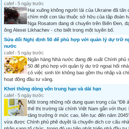
cafef - 5 ngày trước
Hai xuồng không người lái của Ukraine đã tấn
chìm một con tàu thuộc sở hữu của tập đoàn 
Nga Rosatom đang di chuyển trên Biển Đen, đạ
ông Alexei Likhachev - cho biết trong một tuyên bố.
Sửa đổi Nghị định 50 để phù hợp với quản lý dự trữ n
nước
cafef - 5 ngày trước
Ngân hàng Nhà nước đang đề xuất Chính phủ s
50 để phù hợp với quản lý dự trữ ngoại hối nh
có việc sinh lời không bao gồm thu nhập và chi
hoạt động đầu tư vàng.
Khơi thông dòng vốn trung hạn và dài hạn
cafef - 5 ngày trước
Một trong những nội dung quan trọng của “Đề 
thể thị trường tài chính Việt Nam gắn với thực
tăng trưởng ở mức cao, liên tục đến năm 2045” 
vừa được Chính phủ phê duyệt là chuyển dịch cơ cấu nhà
nhân sang tổ chức, trong đó ưu tiên phát triển nhà đầu tư