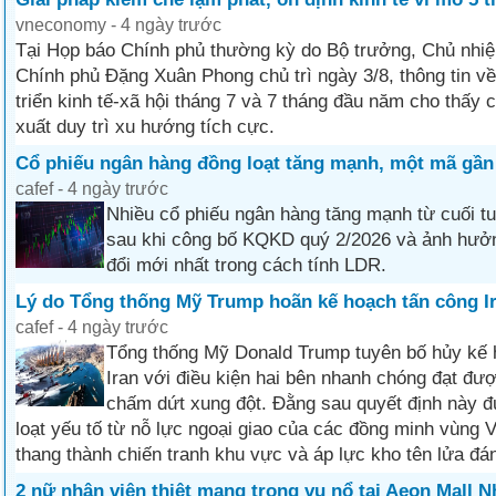
vneconomy - 4 ngày trước
Tại Họp báo Chính phủ thường kỳ do Bộ trưởng, Chủ nhi
Chính phủ Đặng Xuân Phong chủ trì ngày 3/8, thông tin về
triển kinh tế-xã hội tháng 7 và 7 tháng đầu năm cho thấy
xuất duy trì xu hướng tích cực.
Cổ phiếu ngân hàng đồng loạt tăng mạnh, một mã gần 
cafef - 4 ngày trước
Nhiều cổ phiếu ngân hàng tăng mạnh từ cuối t
sau khi công bố KQKD quý 2/2026 và ảnh hưở
đổi mới nhất trong cách tính LDR.
Lý do Tổng thống Mỹ Trump hoãn kế hoạch tấn công Ir
cafef - 4 ngày trước
Tổng thống Mỹ Donald Trump tuyên bố hủy kế 
Iran với điều kiện hai bên nhanh chóng đạt đư
chấm dứt xung đột. Đằng sau quyết định này đ
loạt yếu tố từ nỗ lực ngoại giao của các đồng minh vùng V
thang thành chiến tranh khu vực và áp lực kho tên lửa đ
2 nữ nhân viên thiệt mạng trong vụ nổ tại Aeon Mall N