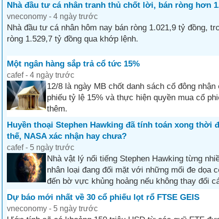
Nhà đầu tư cá nhân tranh thủ chốt lời, bán ròng hơn 1
vneconomy - 4 ngày trước
Nhà đầu tư cá nhân hôm nay bán ròng 1.021,9 tỷ đồng, tr
ròng 1.529,7 tỷ đồng qua khớp lệnh.
Một ngân hàng sắp trả cổ tức 15%
cafef - 4 ngày trước
12/8 là ngày MB chốt danh sách cổ đông nhận 
phiếu tỷ lệ 15% và thực hiện quyền mua cổ ph
thêm.
Huyền thoại Stephen Hawking đã tính toán xong thời đi
thế, NASA xác nhận hay chưa?
cafef - 5 ngày trước
Nhà vật lý nổi tiếng Stephen Hawking từng nhi
nhân loại đang đối mặt với những mối đe dọa có
đến bờ vực khủng hoảng nếu không thay đổi các
Dự báo mới nhất về 30 cổ phiếu lọt rổ FTSE GEIS
vneconomy - 5 ngày trước