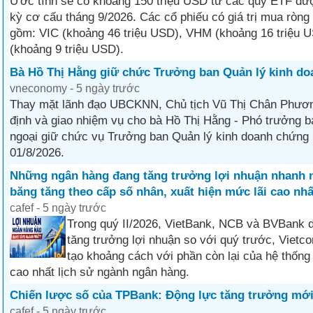
Ước tính sẽ có khoảng 150 triệu USD từ các quỹ ETF đượ
kỳ cơ cấu tháng 9/2026. Các cổ phiếu có giá trị mua ròng
gồm: VIC (khoảng 46 triệu USD), VHM (khoảng 16 triệu
(khoảng 9 triệu USD).
Bà Hồ Thị Hằng giữ chức Trưởng ban Quản lý kinh d
vneconomy - 5 ngày trước
Thay mặt lãnh đạo UBCKNN, Chủ tịch Vũ Thị Chân Phươn
định và giao nhiệm vụ cho bà Hồ Thị Hằng - Phó trưởng b
ngoại giữ chức vụ Trưởng ban Quản lý kinh doanh chứng
01/8/2026.
Những ngân hàng đang tăng trưởng lợi nhuận nhanh n
băng tăng theo cấp số nhân, xuất hiện mức lãi cao nhấ
cafef - 5 ngày trước
Trong quý II/2026, VietBank, NCB và BVBank d
tăng trưởng lợi nhuận so với quý trước, Vietc
tạo khoảng cách với phần còn lại của hệ thống 
cao nhất lịch sử ngành ngân hàng.
Chiến lược số của TPBank: Động lực tăng trưởng mới
cafef - 5 ngày trước