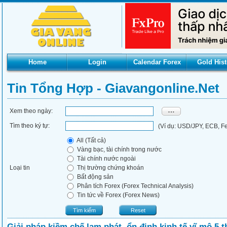
Home
Login
Calendar Forex
Gold Hist
Tin Tổng Hợp - Giavangonline.net
Xem theo ngày:
Tìm theo ký tự:
(Ví dụ: USD/JPY, ECB, Fed
All (Tất cả)
Vàng bạc, tài chính trong nước
Tài chính nước ngoài
Loại tin
Thị trường chứng khoán
Bất động sản
Phân tích Forex (Forex Technical Analysis)
Tin tức về Forex (Forex News)
Tìm kiếm
Reset
Giải pháp kiềm chế lạm phát, ổn định kinh tế vĩ mô 5 