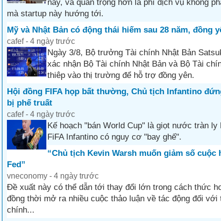
này, và quan trọng hơn là phí dịch vụ không ph
mà startup này hướng tới.
Mỹ và Nhật Bản có động thái hiếm sau 28 năm, đồng y
cafef - 4 ngày trước
Ngày 3/8, Bộ trưởng Tài chính Nhật Bản Sats
xác nhận Bộ Tài chính Nhật Bản và Bộ Tài chí
thiêp vào thị trường để hỗ trợ đồng yên.
Hội đồng FIFA họp bất thường, Chủ tịch Infantino đứ
bị phế truất
cafef - 4 ngày trước
Kế hoạch "bán World Cup" là giọt nước tràn ly 
FiFA Infantino có nguy cơ "bay ghế".
“Chủ tịch Kevin Warsh muốn giảm số cuộc h
Fed”
vneconomy - 4 ngày trước
Đề xuất này có thể dẫn tới thay đổi lớn trong cách thức h
đồng thời mở ra nhiều cuộc thảo luận về tác động đối với t
chính...