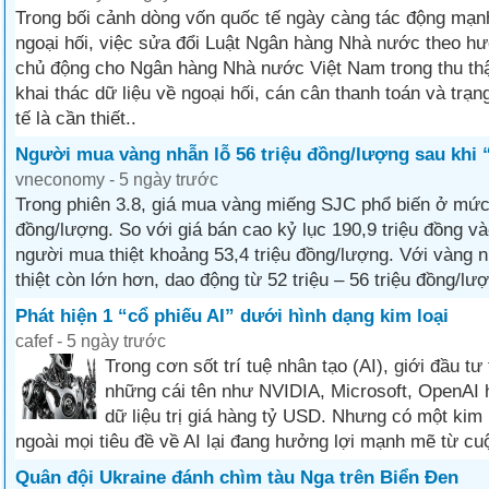
Trong bối cảnh dòng vốn quốc tế ngày càng tác động mạnh
ngoại hối, việc sửa đổi Luật Ngân hàng Nhà nước theo h
chủ động cho Ngân hàng Nhà nước Việt Nam trong thu thậ
khai thác dữ liệu về ngoại hối, cán cân thanh toán và trạn
tế là cần thiết..
Người mua vàng nhẫn lỗ 56 triệu đồng/lượng sau khi 
vneconomy - 5 ngày trước
Trong phiên 3.8, giá mua vàng miếng SJC phổ biến ở mức 
đồng/lượng. So với giá bán cao kỷ lục 190,9 triệu đồng và
người mua thiệt khoảng 53,4 triệu đồng/lượng. Với vàng 
thiệt còn lớn hơn, dao động từ 52 triệu – 56 triệu đồng/l
Phát hiện 1 “cổ phiếu AI” dưới hình dạng kim loại
cafef - 5 ngày trước
Trong cơn sốt trí tuệ nhân tạo (AI), giới đầu t
những cái tên như NVIDIA, Microsoft, OpenAI 
dữ liệu trị giá hàng tỷ USD. Nhưng có một kim
ngoài mọi tiêu đề về AI lại đang hưởng lợi mạnh mẽ từ cu
Quân đội Ukraine đánh chìm tàu Nga trên Biển Đen