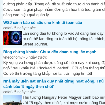
cường phân cấp. Trong đó, đề xuất xác thực định danh điệ
được xem là giải pháp nhằm đơn giản hóa thủ tục, giảm ch
nâng cao hiệu quả quản lý…
WSJ cảnh báo cú sốc cho kinh tế toàn cầu
cafef - 5 ngày trước
Làn sóng đầu tư khổng lồ vào AI đang làm dấy l
ro có thể lan rộng ra toàn bộ hệ thống tài chính
Street Journal.
Blog chứng khoán: Chưa đến đoạn rung lắc mạnh
vneconomy - 5 ngày trước
Kỳ vọng và hưng phấn được củng cố hôm nay khi xung đột
ngòi” sau khẩu hiểu “locked & loaded”, CPI giảm tháng thứ
Có vẻ thị trường tăng khắp nơi lại tràn ngập tin tốt!
Nhà máy điện hạt nhân duy nhất dừng hoạt động, Thủ
cảnh báo '5 ngày then chốt'
cafef - 5 ngày trước
Thủ tướng Hungary Peter Magyar cảnh báo nư
với “5 ngày then chốt”, khi mực nước sông D