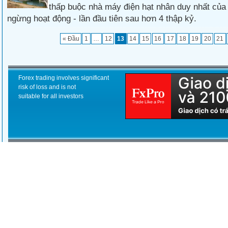
thấp buộc nhà máy điện hạt nhân duy nhất của
ngừng hoạt động - lần đầu tiên sau hơn 4 thập kỷ.
« Đầu
1
…
12
13
14
15
16
17
18
19
20
21
Forex trading involves significant
risk of loss and is not
suitable for all investors