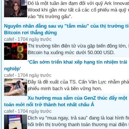
Đó là một tuần ảm đạm đối với quỹ Ark Innovat
Wood khi gần như tất cả các cổ phiếu mà quỹ 
vào "thị trường gấu".
Nguyên nhân đằng sau vụ "tắm máu" của thị trường ti
Bitcoin rơi thẳng đứng
cafef - 1704 ngày trước
Thị trường tiền điện tử vừa gặp biến động lớn, 
Bitcoin hạ xuống mức dưới 50.000 USD.
‘Cần sớm triển khai xếp hạng tín nhiệm trái
nghiệp’
cafef - 1704 ngày trước
Đây là đề xuất của TS. Cấn Văn Lực nhằm phát t
phiếu minh bạch và bền vững hơn.
Xu hướng mua sắm của GenZ thúc đẩy một l
toán mới nổi trở thành hot nhất châu Á
cafef - 1704 ngày trước
Dịch vụ “mua ngay, trả sau” đang là loại hình 
hổi trên thị trường thanh toán thương mại điện