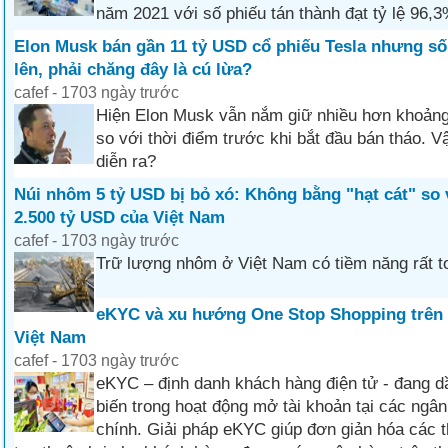
năm 2021 với số phiếu tán thành đạt tỷ lệ 96,3
Elon Musk bán gần 11 tỷ USD cổ phiếu Tesla nhưng số 
lên, phải chăng đây là cú lừa?
cafef - 1703 ngày trước
Hiện Elon Musk vẫn nắm giữ nhiều hơn khoảng
so với thời điểm trước khi bắt đầu bán tháo. 
diễn ra?
Núi nhôm 5 tỷ USD bị bỏ xó: Không bằng "hạt cát" so 
2.500 tỷ USD của Việt Nam
cafef - 1703 ngày trước
Trữ lượng nhôm ở Việt Nam có tiềm năng rất to
eKYC và xu hướng One Stop Shopping trên t
Việt Nam
cafef - 1703 ngày trước
eKYC – định danh khách hàng điện tử - đang d
biến trong hoạt động mở tài khoản tại các ngân
chính. Giải pháp eKYC giúp đơn giản hóa các th