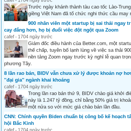
cafef - 1704 ngày trước
Trước ngày khánh thành tàu cao tốc Lào-Trun
giềng Việt Nam đã tổ chức nghi thức cầu may
900 nhân viên một startup bị sai thải ngay t
cay đắng hơn, họ bị đuổi việc đột ngột qua Zoom
cafef - 1704 ngày trước
Giám đốc điều hành của Better.com, một start
thế chấp, tuyên bố lạnh lùng về việc sa thải 9
nền tảng Zoom ngay trước kỳ nghỉ lễ quan trọn
phương Tây.
8 lần rao bán, BIDV vẫn chưa xử lý được khoản nợ hơn
''đại gia'' ngành khai khoáng
cafef - 1704 ngày trước
Trong lần rao bán thứ 9, BIDV chào giá khởi đ
này là 1.247 tỷ đồng, chỉ bằng 50% giá trị kho
một nửa so với mức giá chào bán lần đầu.
CNN: Chính quyền Biden chuẩn bị công bố kế hoạch t
hội Bắc Kinh
cafef - 1704 ngày trước