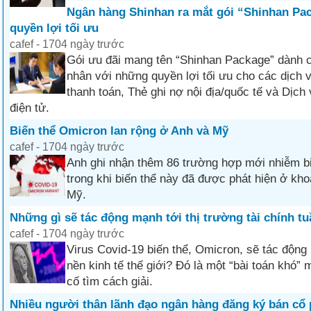
Ngân hàng Shinhan ra mắt gói “Shinhan Pac
quyền lợi tối ưu
cafef - 1704 ngày trước
Gói ưu đãi mang tên “Shinhan Package” dành 
nhân với những quyền lợi tối ưu cho các dịch 
thanh toán, Thẻ ghi nợ nội địa/quốc tế và Dịc
điện tử.
Biến thể Omicron lan rộng ở Anh và Mỹ
cafef - 1704 ngày trước
Anh ghi nhận thêm 86 trường hợp mới nhiễm b
trong khi biến thể này đã được phát hiện ở kh
Mỹ.
Những gì sẽ tác động mạnh tới thị trường tài chính t
cafef - 1704 ngày trước
Virus Covid-19 biến thể, Omicron, sẽ tác động
nền kinh tế thế giới? Đó là một “bài toán khó” 
cố tìm cách giải.
Nhiều người thân lãnh đạo ngân hàng đăng ký bán cổ 