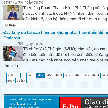
cafef - 1704 ngày trước
Theo ông Phạm Thanh Hà – Phó Thống đốc Ng
nước, chính sách của NHNN nhằm đảm bảo th
nền kinh tế, cho hệ thống các tổ chức tín dụn
nghiệp.
Đây là lý do tại sao hiện tại không phải thời điểm để 
Omicron
cafef - 1704 ngày trước
Tổ chức Y tế Thế giới (WHO) cho biết, chúng t
đến bốn tuần nữa để tìm hiểu xem điều gì đang
điều mà các nhà khoa học trên khắp thế giới đ
tìm hiểu.
« Đầu
1
…
3456
3457
3458
3459
3460
3461
3462
3463
346
6037
Cuối »
Forex trading involves significant
risk of loss and is not
suitable for all investors