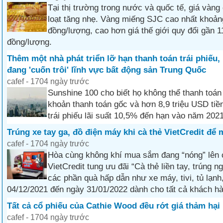
Tại thị trường trong nước và quốc tế, giá vàng
loạt tăng nhẹ. Vàng miếng SJC cao nhất khoảng
đồng/lượng, cao hơn giá thế giới quy đổi gần 11
đồng/lượng.
Thêm một nhà phát triển lỡ hạn thanh toán trái phiếu,
đang 'cuốn trôi' lĩnh vực bất động sản Trung Quốc
cafef - 1704 ngày trước
Sunshine 100 cho biết họ không thể thanh toán
khoản thanh toán gốc và hơn 8,9 triệu USD tiền
trái phiếu lãi suất 10,5% đến hạn vào năm 2021
Trúng xe tay ga, đồ điện máy khi cà thẻ VietCredit để
cafef - 1704 ngày trước
Hòa cùng không khí mua sắm đang “nóng” lên 
VietCredit tung ưu đãi “Cà thẻ liền tay, trúng n
các phần quà hấp dẫn như xe máy, tivi, tủ lạn
04/12/2021 đến ngày 31/01/2022 dành cho tất cả khách h
Tất cả cổ phiếu của Cathie Wood đều rớt giá thảm hại
cafef - 1704 ngày trước