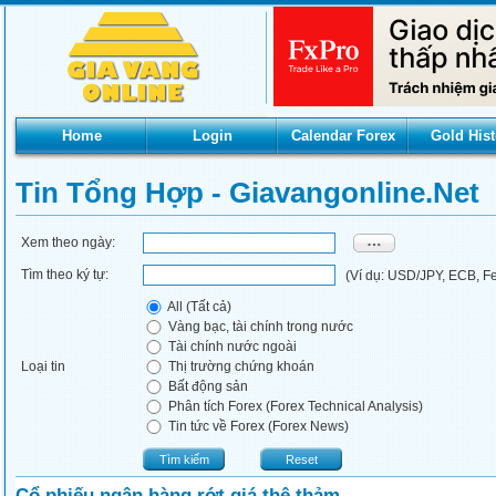
Home
Login
Calendar Forex
Gold Hist
Tin Tổng Hợp - Giavangonline.net
Xem theo ngày:
Tìm theo ký tự:
(Ví dụ: USD/JPY, ECB, Fed
All (Tất cả)
Vàng bạc, tài chính trong nước
Tài chính nước ngoài
Loại tin
Thị trường chứng khoán
Bất động sản
Phân tích Forex (Forex Technical Analysis)
Tin tức về Forex (Forex News)
Tìm kiếm
Reset
Cổ phiếu ngân hàng rớt giá thê thảm