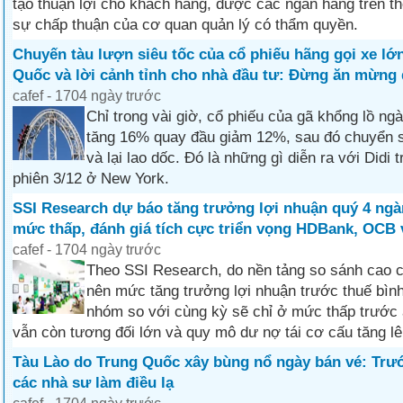
tạo thuận lợi cho khách hàng, được các ngân hàng trên th
sự chấp thuận của cơ quan quản lý có thẩm quyền.
Chuyến tàu lượn siêu tốc của cổ phiếu hãng gọi xe lớ
Quốc và lời cảnh tỉnh cho nhà đầu tư: Đừng ăn mừng
cafef - 1704 ngày trước
Chỉ trong vài giờ, cổ phiếu của gã khổng lồ ng
tăng 16% quay đầu giảm 12%, sau đó chuyển 
và lại lao dốc. Đó là những gì diễn ra với Didi
phiên 3/12 ở New York.
SSI Research dự báo tăng trưởng lợi nhuận quý 4 ng
mức thấp, đánh giá tích cực triển vọng HDBank, OCB
cafef - 1704 ngày trước
Theo SSI Research, do nền tảng so sánh cao 
nên mức tăng trưởng lợi nhuận trước thuế bìn
nhóm so với cùng kỳ sẽ chỉ ở mức thấp trước
vẫn còn tương đối lớn và quy mô dư nợ tái cơ cấu tăng lê
Tàu Lào do Trung Quốc xây bùng nổ ngày bán vé: Trư
các nhà sư làm điều lạ