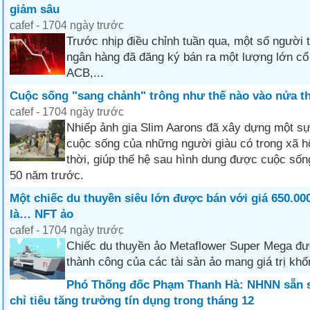
giảm sâu
cafef - 1704 ngày trước
Trước nhịp điều chỉnh tuần qua, một số người 
ngân hàng đã đăng ký bán ra một lượng lớn cổ
ACB,...
Cuộc sống "sang chảnh" trông như thế nào vào nửa t
cafef - 1704 ngày trước
Nhiếp ảnh gia Slim Aarons đã xây dựng một sự 
cuộc sống của những người giàu có trong xã h
thời, giúp thế hệ sau hình dung được cuộc sốn
50 năm trước.
Một chiếc du thuyền siêu lớn được bán với giá 650.0
là… NFT ảo
cafef - 1704 ngày trước
Chiếc du thuyền ảo Metaflower Super Mega đượ
thành công của các tài sản ảo mang giá trị khổ
Phó Thống đốc Phạm Thanh Hà: NHNN sẵn 
chỉ tiêu tăng trưởng tín dụng trong tháng 12