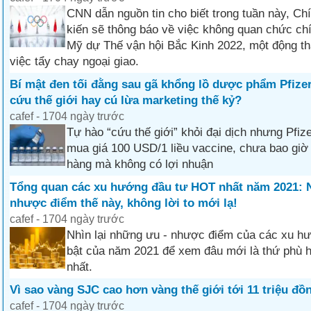
CNN dẫn nguồn tin cho biết trong tuần này, C
kiến sẽ thông báo về việc không quan chức ch
Mỹ dự Thế vận hội Bắc Kinh 2022, một động th
việc tẩy chay ngoại giao.
Bí mật đen tối đằng sau gã khổng lồ dược phẩm Pfize
cứu thế giới hay cú lừa marketing thế kỷ?
cafef - 1704 ngày trước
Tự hào “cứu thế giới” khỏi đại dịch nhưng Pfiz
mua giá 100 USD/1 liều vaccine, chưa bao giờ
hàng mà không có lợi nhuận
Tổng quan các xu hướng đầu tư HOT nhất năm 2021: 
nhược điểm thế này, không lời to mới lạ!
cafef - 1704 ngày trước
Nhìn lại những ưu - nhược điểm của các xu hư
bật của năm 2021 để xem đâu mới là thứ phù hợ
nhất.
Vì sao vàng SJC cao hơn vàng thế giới tới 11 triệu đ
cafef - 1704 ngày trước