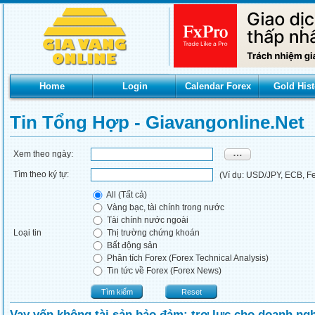
Home
Login
Calendar Forex
Gold Hist
Tin Tổng Hợp - Giavangonline.net
Xem theo ngày:
Tìm theo ký tự:
(Ví dụ: USD/JPY, ECB, Fed
All (Tất cả)
Vàng bạc, tài chính trong nước
Tài chính nước ngoài
Loại tin
Thị trường chứng khoán
Bất động sản
Phân tích Forex (Forex Technical Analysis)
Tin tức về Forex (Forex News)
Tìm kiếm
Reset
Vay vốn không tài sản bảo đảm: trợ lực cho doanh ngh