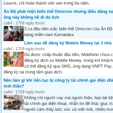
Louvre, chỉ hoàn thành vỏn vẹn trong ba năm.
Ấn Độ phát hiện biến thể Omicron nhưng điều đáng sợ
ông này không hề đi du lịch
cafef - 1709 ngày trước
2 ca đầu tiên mắc biến thể Omicron của Ấn Độ
bang miền nam Karnataka.
Làm sao để đăng ký Mobile Money tại 3 nh
cafef - 1709 ngày trước
Dù được chấp thuận đầu tiên, Mobifone chưa 
đăng ký dịch vụ Mobile Money, trong khi khác
có thể đăng ký qua SMS, ứng dụng VNPT Pay...
đăng ký tại trung tâm giao dịch.
Nên làm gì khi liên tục bị công ty tài chính gọi điện đ
tinh thần?
cafef - 1709 ngày trước
Không chỉ người vay mà người thân, bạn bè liên
tài chính gọi điện thoại, nhắn tin để thúc giục t
người cảm thấy bức xúc và mệt mỏi, nhiều trư