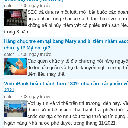
cafef - 1708 ngày trước
SEC đã đưa ra một luật mới bắt buộc các doa
ngoài phải công khai sổ sách tài chính với cơ
không sẽ bị hủy niêm yết cổ phiếu trên sàn N
trong 3 năm.
Hàng chục trẻ em tại bang Maryland bị tiêm nhầm vacc
chức y tế Mỹ nói gì?
cafef - 1708 ngày trước
Các quan chức y tế địa phương nói rằng nguyê
do lỗi bảo quản và họ đã khuyến nghị những t
tiêm liều thay thế.
VietinBank hoàn thành hơn 130% nhu cầu trái phiếu v
2021
cafef - 1708 ngày trước
Với uy tín và vị thế trên thị trường, đến nay, 
thành sớm kế hoạch phát hành trái phiếu thứ 
chắc dư địa cho nhu cầu tăng trưởng tín dụn
Ngân hàng Nhà nước phê duyệt trong tháng 11/2021.