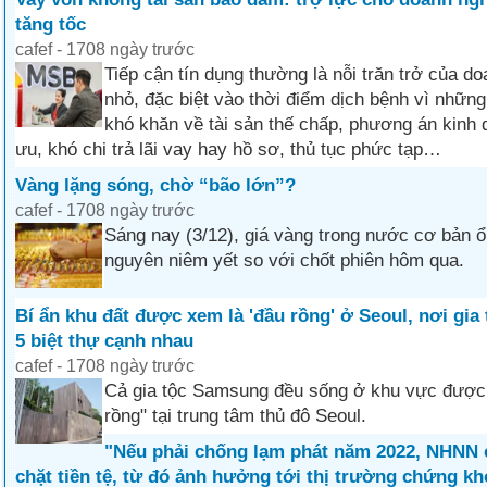
tăng tốc
cafef - 1708 ngày trước
Tiếp cận tín dụng thường là nỗi trăn trở của d
nhỏ, đặc biệt vào thời điểm dịch bệnh vì nhữ
khó khăn về tài sản thế chấp, phương án kinh 
ưu, khó chi trả lãi vay hay hồ sơ, thủ tục phức tạp…
Vàng lặng sóng, chờ “bão lớn”?
cafef - 1708 ngày trước
Sáng nay (3/12), giá vàng trong nước cơ bản ổn
nguyên niêm yết so với chốt phiên hôm qua.
Bí ẩn khu đất được xem là 'đầu rồng' ở Seoul, nơi gi
5 biệt thự cạnh nhau
cafef - 1708 ngày trước
Cả gia tộc Samsung đều sống ở khu vực được
rồng" tại trung tâm thủ đô Seoul.
"Nếu phải chống lạm phát năm 2022, NHNN c
chặt tiền tệ, từ đó ảnh hưởng tới thị trường chứng k