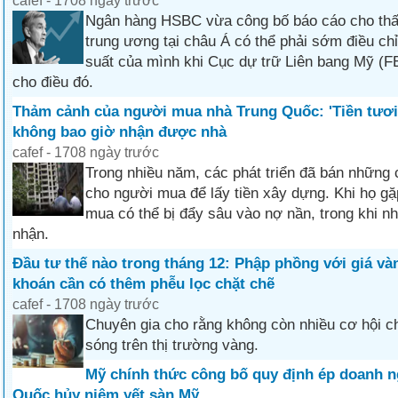
cafef - 1708 ngày trước
Ngân hàng HSBC vừa công bố báo cáo cho thấ
trung ương tại châu Á có thể phải sớm điều chỉ
suất của mình khi Cục dự trữ Liên bang Mỹ (FE
cho điều đó.
Thảm cảnh của người mua nhà Trung Quốc: 'Tiền tươi 
không bao giờ nhận được nhà
cafef - 1708 ngày trước
Trong nhiều năm, các phát triển đã bán những
cho người mua để lấy tiền xây dựng. Khi họ gặ
mua có thể bị đẩy sâu vào nợ nần, trong khi n
nhận.
Đầu tư thế nào trong tháng 12: Phập phồng với giá và
khoán cần có thêm phễu lọc chặt chẽ
cafef - 1708 ngày trước
Chuyên gia cho rằng không còn nhiều cơ hội c
sóng trên thị trường vàng.
Mỹ chính thức công bố quy định ép doanh n
Quốc hủy niêm yết sàn Mỹ