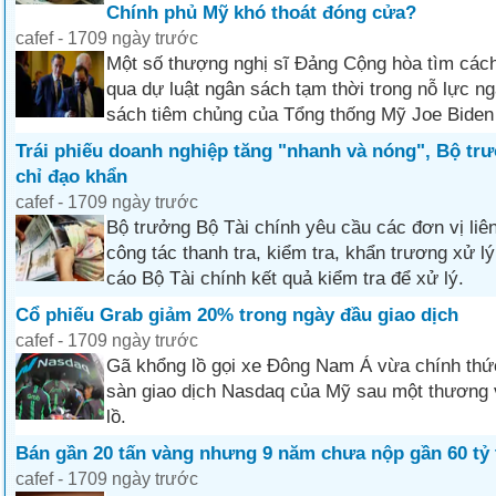
Chính phủ Mỹ khó thoát đóng cửa?
cafef - 1709 ngày trước
Một số thượng nghị sĩ Đảng Cộng hòa tìm cách
qua dự luật ngân sách tạm thời trong nỗ lực n
sách tiêm chủng của Tổng thống Mỹ Joe Biden
Trái phiếu doanh nghiệp tăng "nhanh và nóng", Bộ trư
chỉ đạo khẩn
cafef - 1709 ngày trước
Bộ trưởng Bộ Tài chính yêu cầu các đơn vị li
công tác thanh tra, kiểm tra, khẩn trương xử l
cáo Bộ Tài chính kết quả kiểm tra để xử lý.
Cổ phiếu Grab giảm 20% trong ngày đầu giao dịch
cafef - 1709 ngày trước
Gã khổng lồ gọi xe Đông Nam Á vừa chính thứ
sàn giao dịch Nasdaq của Mỹ sau một thương
lồ.
Bán gần 20 tấn vàng nhưng 9 năm chưa nộp gần 60 tỷ t
cafef - 1709 ngày trước