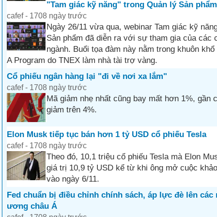
"Tam giác kỹ năng" trong Quản lý Sản phẩm
cafef - 1708 ngày trước
Ngày 26/11 vừa qua, webinar Tam giác kỹ năng
Sản phẩm đã diễn ra với sự tham gia của các 
ngành. Buổi tọa đàm này nằm trong khuôn khổ
A Program do TNEX làm nhà tài trợ vàng.
Cổ phiếu ngân hàng lại "đi về nơi xa lắm"
cafef - 1708 ngày trước
Mã giảm nhẹ nhất cũng bay mất hơn 1%, gần 
giảm trên 4%.
Elon Musk tiếp tục bán hơn 1 tỷ USD cổ phiếu Tesla
cafef - 1708 ngày trước
Theo đó, 10,1 triệu cổ phiếu Tesla mà Elon Mu
giá trị 10,9 tỷ USD kể từ khi ông mở cuộc khảo 
vào ngày 6/11.
Fed chuẩn bị điều chỉnh chính sách, áp lực đè lên các
ương châu Á