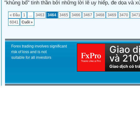
"khủng bố" tinh thần bởi những lời lẽ uy hiếp, đe dọa và 
« Đầu
1
…
3463
3464
3465
3466
3467
3468
3469
3470
347
6041
Cuối »
Forex trading involves significant
risk of loss and is not
suitable for all investors