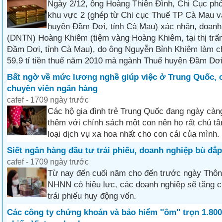
Ngày 2/12, ông Hoàng Thiên Đình, Chi Cục ph
khu vực 2 (ghép từ Chi cục Thuế TP Cà Mau v
huyện Đầm Dơi, tỉnh Cà Mau) xác nhận, doanh
(DNTN) Hoàng Khiêm (tiệm vàng Hoàng Khiêm, tại thị tr
Đầm Dơi, tỉnh Cà Mau), do ông Nguyễn Bỉnh Khiêm làm c
59,9 tỉ tiền thuế năm 2010 mà ngành Thuế huyện Đầm Dơi
Bất ngờ về mức lương nghề giúp việc ở Trung Quốc,
chuyên viên ngân hàng
cafef - 1709 ngày trước
Các hộ gia đình trẻ Trung Quốc đang ngày càn
thêm với chính sách một con nên họ rất chú t
loại dịch vụ xa hoa nhất cho con cái của mình.
Siết ngân hàng đầu tư trái phiếu, doanh nghiệp bù đắ
cafef - 1709 ngày trước
Từ nay đến cuối năm cho đến trước ngày Thôn
NHNN có hiệu lực, các doanh nghiệp sẽ tăng 
trái phiếu huy động vốn.
Các công ty chứng khoán và bảo hiểm ''ôm'' trọn 1.800