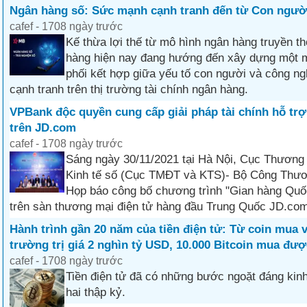
Ngân hàng số: Sức mạnh cạnh tranh đến từ Con ngườ
cafef - 1708 ngày trước
Kế thừa lợi thế từ mô hình ngân hàng truyền t
hàng hiện nay đang hướng đến xây dựng một 
phối kết hợp giữa yếu tố con người và công n
cạnh tranh trên thị trường tài chính ngân hàng.
VPBank độc quyền cung cấp giải pháp tài chính hỗ tr
trên JD.com
cafef - 1708 ngày trước
Sáng ngày 30/11/2021 tại Hà Nội, Cục Thương 
Kinh tế số (Cục TMĐT và KTS)- Bộ Công Thươ
Họp báo công bố chương trình "Gian hàng Quố
trên sàn thương mại điện tử hàng đầu Trung Quốc JD.com
Hành trình gần 20 năm của tiền điện tử: Từ coin mua v
trường trị giá 2 nghìn tỷ USD, 10.000 Bitcoin mua đượ
cafef - 1708 ngày trước
Tiền điện tử đã có những bước ngoặt đáng kin
hai thập kỷ.