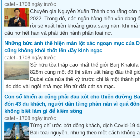
cafef - 1708 ngày trước
Chuyên gia Nguyễn Xuân Thành cho rằng còn 
2022. Trong đó, các ngân hàng hiện vẫn đang 
rồi sẽ xuất hiện khoảng giữa sang năm khi mà
cấu nợ hết hạn và phải tiến hành phân loại nợ.
Những bức ảnh thể hiện màn lột xác ngoạn mục của D
cũng không khỏi thốt lên đầy kinh ngạc
cafef - 1708 ngày trước
Sở hữu tòa tháp cao nhất thế giới Burj Khakifa
828m cùng một đô thị sầm uất hàng đầu thế giới
Dubai của nửa thế kỷ trước chỉ là một thành p
lác đác vài ngôi nhà mọc lên từ đất cát sa mạc.
Con số khiến ai cũng phải đau xót cho thiên đường Bal
đón 43 du khách, người dân từng phàn nàn vì quá đôn
không biết làm gì để kiếm sống
cafef - 1708 ngày trước
Từng chỉ ước bớt đông khách, dịch Covid-19 đ
Bali toại nguyện, nhưng theo một cách không a