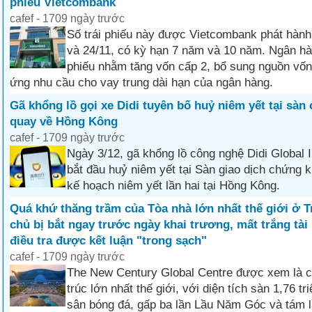
phiếu Vietcombank
cafef - 1709 ngày trước
Số trái phiếu này được Vietcombank phát hành
và 24/11, có kỳ hạn 7 năm và 10 năm. Ngân hàn
phiếu nhằm tăng vốn cấp 2, bổ sung nguồn vốn
ứng nhu cầu cho vay trung dài hạn của ngân hàng.
Gã khổng lồ gọi xe Didi tuyên bố huỷ niêm yết tại sà
quay về Hồng Kông
cafef - 1709 ngày trước
Ngày 3/12, gã khổng lồ công nghệ Didi Global I
bắt đầu huỷ niêm yết tại Sàn giao dịch chứng 
kế hoạch niêm yết lần hai tại Hồng Kông.
Quá khứ thăng trầm của Tòa nhà lớn nhất thế giới ở 
chủ bị bắt ngay trước ngày khai trương, mất trắng tài
điều tra được kết luận "trong sạch"
cafef - 1709 ngày trước
The New Century Global Centre được xem là cô
trúc lớn nhất thế giới, với diện tích sàn 1,76 t
sân bóng đá, gấp ba lần Lầu Năm Góc và tám l