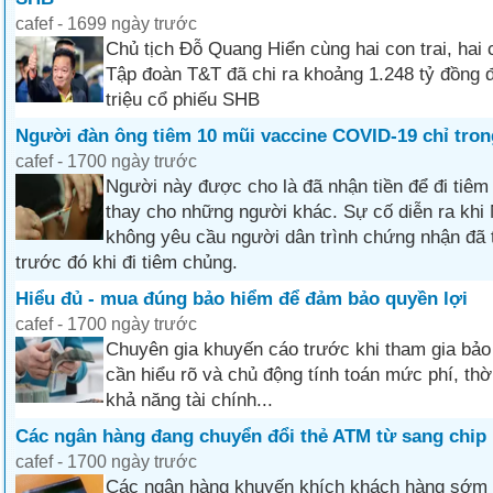
cafef - 1699 ngày trước
Chủ tịch Đỗ Quang Hiển cùng hai con trai, hai
Tập đoàn T&T đã chi ra khoảng 1.248 tỷ đồng 
triệu cổ phiếu SHB
Người đàn ông tiêm 10 mũi vaccine COVID-19 chỉ tron
cafef - 1700 ngày trước
Người này được cho là đã nhận tiền để đi tiêm
thay cho những người khác. Sự cố diễn ra khi
không yêu cầu người dân trình chứng nhận đã 
trước đó khi đi tiêm chủng.
Hiểu đủ - mua đúng bảo hiểm để đảm bảo quyền lợi
cafef - 1700 ngày trước
Chuyên gia khuyến cáo trước khi tham gia bảo
cần hiểu rõ và chủ động tính toán mức phí, thờ
khả năng tài chính...
Các ngân hàng đang chuyển đổi thẻ ATM từ sang chip 
cafef - 1700 ngày trước
Các ngân hàng khuyến khích khách hàng sớm 