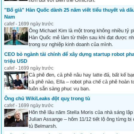
hơn đối với biến thể Omicron.
"Bố già" Hàn Quốc dành 25 năm viết tiểu thuyết và dấu
Nam
cafef - 1699 ngày trước
Ông Michael Kim là một trong không nhiều tỷ p
Hàn Quốc mê làm từ thiện sau khi đạt được n
trong sự nghiệp kinh doanh của mình.
CEO bỏ ngành tài chính để xây dựng startup robot pha 
triệu USD
cafef - 1699 ngày trước
Cà phê đen, cà phê nâu hay latte đá, bất kể b
cà phê nào, Ella – robot pha chế cà phê hoàn t
luôn sẵn sàng phục vụ bạn.
Ông chủ WikiLeaks đột quỵ trong tù
cafef - 1699 ngày trước
Hôn thê lâu năm Stella Moris của nhà sáng lập
Julian Assange – hôm 11/12 tiết lộ ông từng bị 
tù Belmarsh.