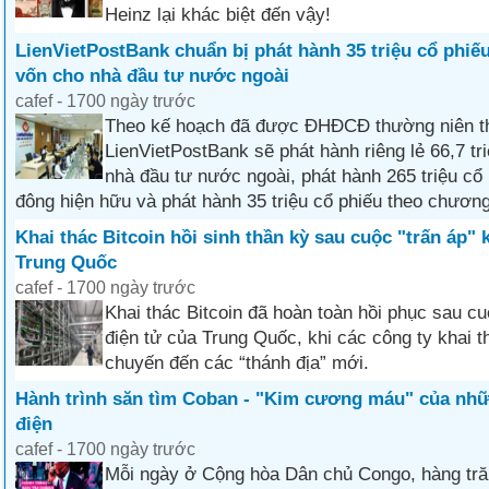
Heinz lại khác biệt đến vậy!
LienVietPostBank chuẩn bị phát hành 35 triệu cổ phi
vốn cho nhà đầu tư nước ngoài
cafef - 1700 ngày trước
Theo kế hoạch đã được ĐHĐCĐ thường niên t
LienVietPostBank sẽ phát hành riêng lẻ 66,7 tr
nhà đầu tư nước ngoài, phát hành 265 triệu cổ
đông hiện hữu và phát hành 35 triệu cổ phiếu theo chươn
Khai thác Bitcoin hồi sinh thần kỳ sau cuộc "trấn áp" k
Trung Quốc
cafef - 1700 ngày trước
Khai thác Bitcoin đã hoàn toàn hồi phục sau cu
điện tử của Trung Quốc, khi các công ty khai th
chuyến đến các “thánh địa” mới.
Hành trình săn tìm Coban - "Kim cương máu" của nhữ
điện
cafef - 1700 ngày trước
Mỗi ngày ở Cộng hòa Dân chủ Congo, hàng tr