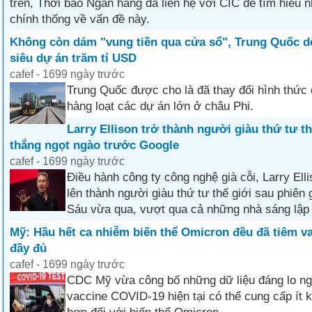
trên, Thời báo Ngân hàng đã liên hệ với CIC để tìm hiểu n
chính thống về vấn đề này.
Không còn dám "vung tiền qua cửa sổ", Trung Quốc dè
siêu dự án trăm tỉ USD
cafef - 1699 ngày trước
Trung Quốc được cho là đã thay đổi hình thức 
hàng loạt các dự án lớn ở châu Phi.
Larry Ellison trở thành người giàu thứ tư th
thắng ngọt ngào trước Google
cafef - 1699 ngày trước
Điều hành công ty công nghệ già cỗi, Larry Ell
lên thành người giàu thứ tư thế giới sau phiên 
Sáu vừa qua, vượt qua cả những nhà sáng lập
Mỹ: Hầu hết ca nhiễm biến thể Omicron đều đã tiêm v
đầy đủ
cafef - 1699 ngày trước
CDC Mỹ vừa công bố những dữ liệu đáng lo ng
vaccine COVID-19 hiện tại có thể cung cấp ít 