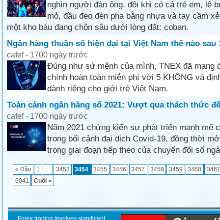
nghìn người đàn ông, đôi khi có cả trẻ em, lê
mỏ, đầu đeo đèn pha bằng nhựa và tay cầm xẻ
một kho báu đang chôn sâu dưới lòng đất: coban.
Ngân hàng thuần số hiện đại tại Việt Nam thế nào sau
cafef - 1700 ngày trước
Đúng như sứ mệnh của mình, TNEX đã mang đ
chính hoàn toàn miễn phí với 5 KHÔNG và định
dành riêng cho giới trẻ Việt Nam.
Toàn cảnh ngân hàng số 2021: Vượt qua thách thức để
cafef - 1700 ngày trước
Năm 2021 chứng kiến sự phát triển mạnh mẽ 
trong bối cảnh đại dịch Covid-19, đồng thời m
trong giai đoạn tiếp theo của chuyển đổi số n
« Đầu
1
…
3453
3454
3455
3456
3457
3458
3459
3460
346
6041
Cuối »
Forex trading involves significant