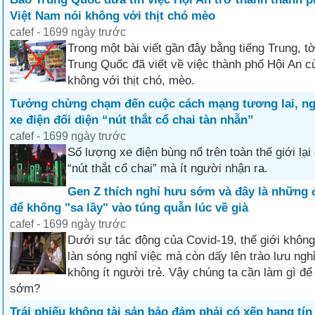
Việt Nam nói không với thịt chó mèo
cafef - 1699 ngày trước
Trong một bài viết gần đây bằng tiếng Trung, t
Trung Quốc đã viết về việc thành phố Hội An c
không với thịt chó, mèo.
Tưởng chừng chạm đến cuộc cách mạng tương lai, n
xe điện đối diện “nút thắt cổ chai tàn nhẫn”
cafef - 1699 ngày trước
Số lượng xe điện bùng nổ trên toàn thế giới lạ
“nút thắt cổ chai” mà ít người nhận ra.
Gen Z thích nghỉ hưu sớm và đây là những 
để không "sa lầy" vào túng quẫn lúc về già
cafef - 1699 ngày trước
Dưới sự tác động của Covid-19, thế giới không
làn sóng nghỉ việc mà còn dấy lên trào lưu ng
không ít người trẻ. Vậy chúng ta cần làm gì để
sớm?
Trái phiếu không tài sản bảo đảm phải có xếp hạng tí