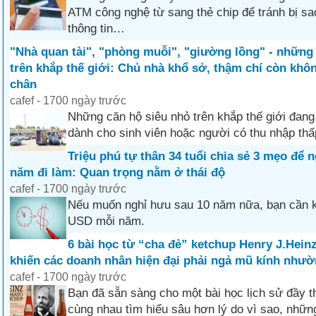
ATM công nghệ từ sang thẻ chip để tránh bị sa
thông tin…
"Nhà quan tài", "phòng muỗi", "giường lồng" - những
trên khắp thế giới: Chủ nhà khổ sở, thậm chí còn khô
chân
cafef - 1700 ngày trước
Những căn hộ siêu nhỏ trên khắp thế giới đang
dành cho sinh viên hoặc người có thu nhập thấ
Triệu phú tự thân 34 tuổi chia sẻ 3 mẹo để 
năm đi làm: Quan trọng nằm ở thái độ
cafef - 1700 ngày trước
Nếu muốn nghỉ hưu sau 10 năm nữa, bạn cần 
USD mỗi năm.
6 bài học từ “cha đẻ” ketchup Henry J.Heinz
khiến các doanh nhân hiện đại phải ngả mũ kính như
cafef - 1700 ngày trước
Bạn đã sẵn sàng cho một bài học lịch sử đầy 
cùng nhau tìm hiểu sâu hơn lý do vì sao, nhữn