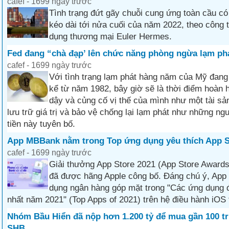
cafef - 1699 ngày trước
Tình trạng đứt gãy chuỗi cung ứng toàn cầu có 
kéo dài tới nửa cuối của năm 2022, theo công t
dụng thương mại Euler Hermes.
Fed đang “chà đạp’ lên chức năng phòng ngừa lạm phá
cafef - 1699 ngày trước
Với tình trạng lạm phát hàng năm của Mỹ đan
kể từ năm 1982, bây giờ sẽ là thời điểm hoàn h
dậy và củng cố vị thế của mình như một tài sản
lưu trữ giá trị và bảo vệ chống lại lạm phát như những n
tiền này tuyên bố.
App MBBank nằm trong Top ứng dụng yêu thích App S
cafef - 1699 ngày trước
Giải thưởng App Store 2021 (App Store Award
đã được hãng Apple công bố. Đáng chú ý, Ap
dụng ngân hàng góp mặt trong "Các ứng dụng 
nhất năm 2021" (Top Apps of 2021) trên hệ điều hành iOS 
Nhóm Bầu Hiển đã nộp hơn 1.200 tỷ để mua gần 100 tr
SHB