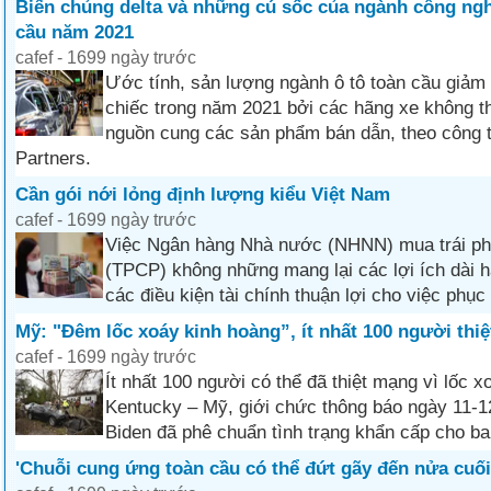
Biến chủng delta và những cú sốc của ngành công ngh
cầu năm 2021
cafef - 1699 ngày trước
Ước tính, sản lượng ngành ô tô toàn cầu giảm 
chiếc trong năm 2021 bởi các hãng xe không t
nguồn cung các sản phẩm bán dẫn, theo công t
Partners.
Cần gói nới lỏng định lượng kiểu Việt Nam
cafef - 1699 ngày trước
Việc Ngân hàng Nhà nước (NHNN) mua trái ph
(TPCP) không những mang lại các lợi ích dài h
các điều kiện tài chính thuận lợi cho việc phục 
Mỹ: "Đêm lốc xoáy kinh hoàng”, ít nhất 100 người thi
cafef - 1699 ngày trước
Ít nhất 100 người có thể đã thiệt mạng vì lốc 
Kentucky – Mỹ, giới chức thông báo ngày 11-1
Biden đã phê chuẩn tình trạng khẩn cấp cho ba
'Chuỗi cung ứng toàn cầu có thể đứt gãy đến nửa cuố