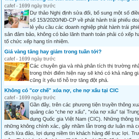
cafef - 1699 ngày trước
Dự thảo Nghị định sửa đổi, bổ sung một số điề
số 153/2020/NĐ-CP về phát hành trái phiếu do
lẻ yêu cầu các doanh nghiệp phát hành trái phi
sản đảm bảo, không có bảo lãnh thanh toán phải có xếp h
tổ chức xếp hạng tín nhiệm.
Giá vàng tăng hay giảm trong tuần tới?
cafef - 1699 ngày trước
Các chuyên gia và nhà phân tích thị trường nhậ
trong thời điểm hiện nay sẽ khó có khả năng g
cũng ít yếu tố hỗ trợ tăng đột phá.
Không có "cơ chế" xóa nợ, che nợ xấu tại CIC
cafef - 1699 ngày trước
Gần đây, trên các phương tiện truyền thông xu
quảng cáo “che nợ xấu”, “xóa nợ xấu” tại Trung
dụng Quốc gia Việt Nam (CIC). Những thông ti
những không chính xác, gây nhầm lẫn trong dư luận mà 
đích lừa đảo, lợi dụng niềm tin khách hàng để trục lợi. Tr