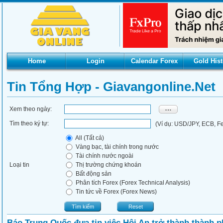
Home
Login
Calendar Forex
Gold Hist
Tin Tổng Hợp - Giavangonline.net
Xem theo ngày:
Tìm theo ký tự:
(Ví dụ: USD/JPY, ECB, Fed
All (Tất cả)
Vàng bạc, tài chính trong nước
Tài chính nước ngoài
Loại tin
Thị trường chứng khoán
Bất động sản
Phân tích Forex (Forex Technical Analysis)
Tin tức về Forex (Forex News)
Tìm kiếm
Reset
Báo Trung Quốc đưa tin việc Hội An trở thành thành p