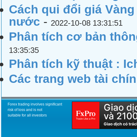
Cách qui đổi giá Vàng
nước
-
2022-10-08 13:31:51
Phân tích cơ bản thông
13:35:35
Phân tích kỹ thuật : I
Các trang web tài chí
Forex trading involves significant
risk of loss and is not
suitable for all investors