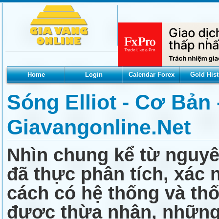
Home
Login
Calendar Forex
Gold Hist
Sóng Elliot - Cơ Bản 
Giavangonline.net
Nhìn chung kể từ nguyên 
đã thực phân tích, xác n
cách có hệ thống và t
được thừa nhận, những