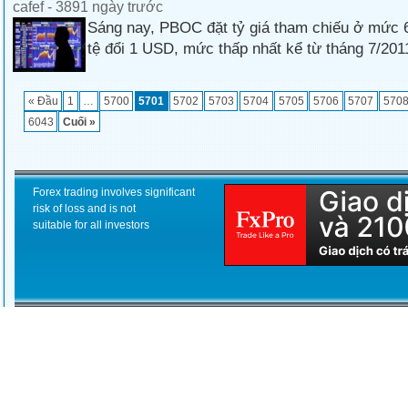
cafef - 3891 ngày trước
Sáng nay, PBOC đặt tỷ giá tham chiếu ở mức 
tệ đổi 1 USD, mức thấp nhất kể từ tháng 7/201
« Đầu
1
…
5700
5701
5702
5703
5704
5705
5706
5707
570
6043
Cuối »
Forex trading involves significant
risk of loss and is not
suitable for all investors