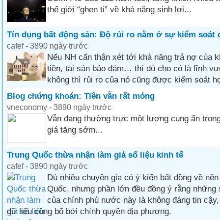
thế giới “ghen tị” về khả năng sinh lợi...
Tín dụng bất động sản: Độ rủi ro nằm ở sự kiểm soát
cafef - 3890 ngày trước
Nếu NH cẩn thận xét tới khả năng trả nợ của 
tiền, tài sản bảo đảm… thì dù cho có là lĩnh vự
không thì rủi ro của nó cũng được kiểm soát hợ
Blog chứng khoán: Tiền vẫn rất mỏng
vneconomy - 3890 ngày trước
Vẫn đang thường trực một lượng cung ẩn trong
giá tăng sớm...
Trung Quốc thừa nhận làm giả số liệu kinh tế
cafef - 3890 ngày trước
Dù nhiều chuyên gia có ý kiến bất đồng về nền 
Quốc, nhưng phần lớn đều đồng ý rằng những s
của chính phủ nước này là không đáng tin cậy,
dữ liệu công bố bởi chính quyền địa phương.