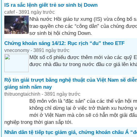
IS ra sắc lệnh giết trẻ sơ sinh bị Down
cafef - 3891 ngày trước
Nhà nước Hồi giáo tự xưng (IS) vừa công bố sắ
trao quyền cho các “công dân” của chúng được
sơ sinh bị hội chứng Down.
Chứng khoán sáng 14/12: Rục rịch “đu” theo ETF
vneconomy - 3891 ngày trước
Một số cổ phiếu được thêm mới vào các quỹ 
được nhà đầu tư trong nước đầu cơ giá lên kh
Rộ tin giải trượt băng nghệ thuật của Việt Nam sẽ diễ
giáng sinh năm nay
thitruongtaichinh - 3891 ngày trước
Bộ môn vốn là “đặc sản” của các thế vận hội 
không chỉ dừng lại ở việc trở thành xu hướng vu
mới ở Việt Nam mà còn sẽ có hẳn một giải đấu
nghiệp trong thời gian sắp tới.
Nhân dân tệ tiếp tục giảm giá, chứng khoán châu Á “đ