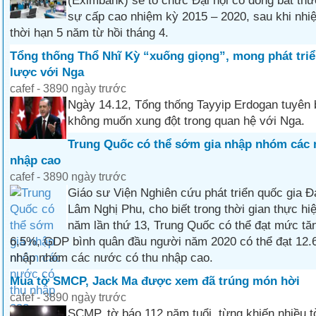
(Eximbank) sẽ tổ chức Đại hội cổ đông bất th
sự cấp cao nhiệm kỳ 2015 – 2020, sau khi nhi
thời hạn 5 năm từ hồi tháng 4.
Tổng thống Thổ Nhĩ Kỳ “xuống giọng”, mong phát triể
lược với Nga
cafef - 3890 ngày trước
Ngày 14.12, Tổng thống Tayyip Erdogan tuyên 
không muốn xung đột trong quan hệ với Nga.
Trung Quốc có thể sớm gia nhập nhóm các 
nhập cao
cafef - 3890 ngày trước
Giáo sư Viện Nghiên cứu phát triển quốc gia Đ
Lâm Nghị Phu, cho biết trong thời gian thực h
năm lần thứ 13, Trung Quốc có thể đạt mức tă
6,5%, GDP bình quân đầu người năm 2020 có thể đạt 12.
nhập nhóm các nước có thu nhập cao.
Mua tờ SMCP, Jack Ma được xem đã trúng món hời
cafef - 3890 ngày trước
SCMP, tờ báo 112 năm tuổi, từng khiến nhiều 