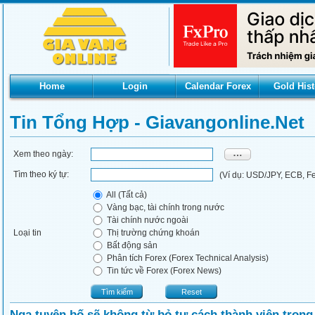
Home
Login
Calendar Forex
Gold Hist
Tin Tổng Hợp - Giavangonline.net
Xem theo ngày:
Tìm theo ký tự:
(Ví dụ: USD/JPY, ECB, Fed
All (Tất cả)
Vàng bạc, tài chính trong nước
Tài chính nước ngoài
Loại tin
Thị trường chứng khoán
Bất động sản
Phân tích Forex (Forex Technical Analysis)
Tin tức về Forex (Forex News)
Tìm kiếm
Reset
Nga tuyên bố sẽ không từ bỏ tư cách thành viên trong