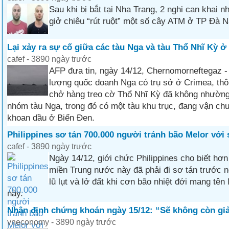
Sau khi bị bắt tại Nha Trang, 2 nghi can khai n
giở chiêu “rút ruột” một số cây ATM ở TP Đà N
Lại xảy ra sự cố giữa các tàu Nga và tàu Thổ Nhĩ Kỳ ở
cafef - 3890 ngày trước
AFP đưa tin, ngày 14/12, Chernomorneftegaz -
lượng quốc doanh Nga có trụ sở ở Crimea, thô
chở hàng treo cờ Thổ Nhĩ Kỳ đã không nhườn
nhóm tàu Nga, trong đó có một tàu khu trục, đang vận ch
khoan dầu ở Biển Đen.
Philippines sơ tán 700.000 người tránh bão Melor với 
cafef - 3890 ngày trước
Ngày 14/12, giới chức Philippines cho biết hơn
miền Trung nước này đã phải đi sơ tán trước 
lũ lụt và lở đất khi cơn bão nhiệt đới mang tê
này.
Nhận định chứng khoán ngày 15/12: “Sẽ không còn gi
vneconomy - 3890 ngày trước