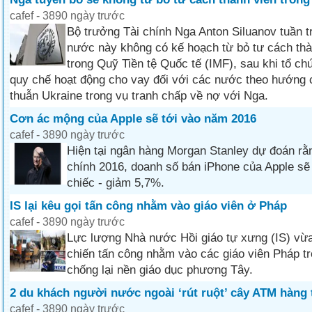
cafef - 3890 ngày trước
Bộ trưởng Tài chính Nga Anton Siluanov tuần t
nước này không có kế hoạch từ bỏ tư cách thà
trong Quỹ Tiền tệ Quốc tế (IMF), sau khi tổ ch
quy chế hoạt động cho vay đối với các nước theo hướng 
thuẫn Ukraine trong vụ tranh chấp về nợ với Nga.
Cơn ác mộng của Apple sẽ tới vào năm 2016
cafef - 3890 ngày trước
Hiện tại ngân hàng Morgan Stanley dự đoán rằn
chính 2016, doanh số bán iPhone của Apple sẽ 
chiếc - giảm 5,7%.
IS lại kêu gọi tấn công nhằm vào giáo viên ở Pháp
cafef - 3890 ngày trước
Lực lượng Nhà nước Hồi giáo tự xưng (IS) vừa
chiến tấn công nhằm vào các giáo viên Pháp t
chống lại nền giáo dục phương Tây.
2 du khách người nước ngoài ‘rút ruột’ cây ATM hàng 
cafef - 3890 ngày trước