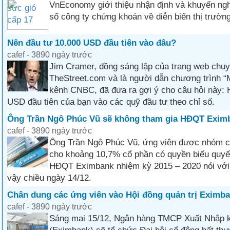
VnEconomy giới thiệu nhận định và khuyến ngh
số công ty chứng khoán về diễn biến thị trường
Nên đầu tư 10.000 USD đầu tiên vào đâu?
cafef - 3890 ngày trước
Jim Cramer, đồng sáng lập của trang web chuy
TheStreet.com và là người dẫn chương trình 
kênh CNBC, đã đưa ra gợi ý cho câu hỏi này: 
USD đầu tiên của bạn vào các quỹ đầu tư theo chỉ số.
Ông Trần Ngô Phúc Vũ sẽ không tham gia HĐQT Exim
cafef - 3890 ngày trước
Ông Trần Ngô Phúc Vũ, ứng viên được nhóm cổ
cho khoảng 10,7% cổ phần có quyền biểu quyế
HĐQT Eximbank nhiệm kỳ 2015 – 2020 nói với 
vậy chiều ngày 14/12.
Chân dung các ứng viên vào Hội đồng quản trị Eximb
cafef - 3890 ngày trước
Sáng mai 15/12, Ngân hàng TMCP Xuất Nhập 