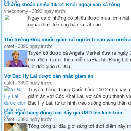
Chứng khoán chiều 14/12: Khối ngoại vẫn xả ròng
vneconomy - 3890 ngày trước
Ngay cả ở những cổ phiếu được mua lớn nhất, 
ngoại thực tế cũng bán ra rất cao...
Thủ tướng Đức muốn giảm số người tị nạn vào nước 
cafef - 3890 ngày trước
Tuyên bố được bà Angela Merkel đưa ra ngày 
thời điểm trước thềm diễn ra Đại hội Đảng Liê
Cơ đốc giáo (CDU).
Vợ Bạc Hy Lai được cân nhắc giảm án
cafef - 3890 ngày trước
Truyền thông Trung Quốc hôm 14/12 cho hay, m
giảm án với Cốc Khai Lai, vợ của cựu thành vi
Bạc Hy Lai, từ tử hình treo xuống chung thân d
Các ngân hàng đồng loạt đẩy giá USD lên kịch trần
cafef - 3890 ngày trước
Tổng cộng từ đầu giờ sáng tới thời điểm này n