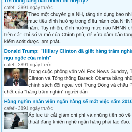
Tín dụng tăng bao nhiêu thì hợp lý?
cafef - 3891 ngày trước
Theo một chuyên gia NH, tăng tín dụng bao nhi
mục tiêu định hướng trong điều hành của NHN
năm. Tuy nhiên, định hướng mức nào NHNN ch
trên các chỉ số vĩ mô của Chính phủ, để vừa đảm bảo tă
kiểm soát được lạm phát.
Donald Trump: "Hillary Clinton đã giết hàng trăm nghì
ngu ngốc của mình"
cafef - 3891 ngày trước
Trong cuộc phỏng vấn với Fox News Sunday, T
Clinton và Tổng thống Barack Obama bằng nhữ
chính sách đối ngoại với Trung Đông và châu P
chết của “hàng trăm nghìn” người dân
Hàng nghìn nhân viên ngân hàng sẽ mất việc năm 201
cafef - 3891 ngày trước
Áp lực từ cắt giảm chi phí và những tiến bộ v
thuật đang khiến nghề ngân hàng phải lao đao.