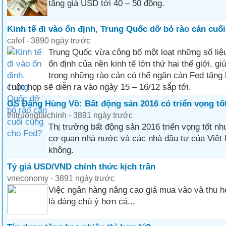
tăng giá USD tới 40 – 50 đồng.
Kinh tế đi vào ổn định, Trung Quốc dỡ bỏ rào cản cuố
cafef - 3890 ngày trước
Trung Quốc vừa công bố một loạt những số liệ
ổn định của nền kinh tế lớn thứ hai thế giới, gi
trong những rào cản có thể ngăn cản Fed tăng l
cuộc họp sẽ diễn ra vào ngày 15 – 16/12 sắp tới.
GS Đặng Hùng Võ: Bất động sản 2016 có triển vọng tố
thitruongtaichinh - 3891 ngày trước
Thị trường bất động sản 2016 triển vọng tốt n
cơ quan nhà nước và các nhà đầu tư của Việt
không.
Tỷ giá USD/VND chính thức kịch trần
vneconomy - 3891 ngày trước
Việc ngân hàng nâng cao giá mua vào và thu hẹ
là đáng chú ý hơn cả...