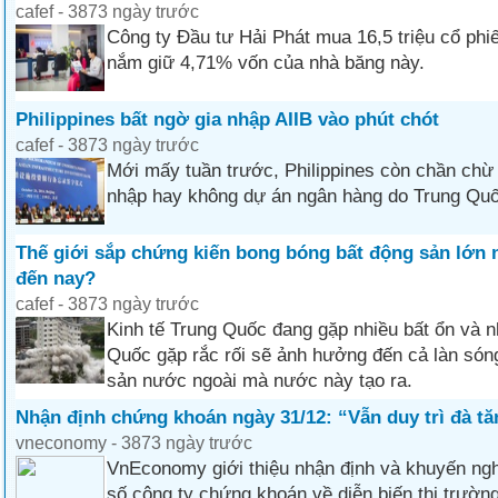
cafef - 3873 ngày trước
Công ty Đầu tư Hải Phát mua 16,5 triệu cổ phi
nắm giữ 4,71% vốn của nhà băng này.
Philippines bất ngờ gia nhập AIIB vào phút chót
cafef - 3873 ngày trước
Mới mấy tuần trước, Philippines còn chần chừ 
nhập hay không dự án ngân hàng do Trung Quố
Thế giới sắp chứng kiến bong bóng bất động sản lớn 
đến nay?
cafef - 3873 ngày trước
Kinh tế Trung Quốc đang gặp nhiều bất ổn và n
Quốc gặp rắc rối sẽ ảnh hưởng đến cả làn són
sản nước ngoài mà nước này tạo ra.
Nhận định chứng khoán ngày 31/12: “Vẫn duy trì đà tă
vneconomy - 3873 ngày trước
VnEconomy giới thiệu nhận định và khuyến ngh
số công ty chứng khoán về diễn biến thị trường