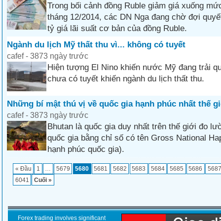
Trong bối cảnh đồng Ruble giảm giá xuống mức
tháng 12/2014, các DN Nga đang chờ đợi quyết
tỷ giá lãi suất cơ bản của đồng Ruble.
Ngành du lịch Mỹ thất thu vì... không có tuyết
cafef - 3873 ngày trước
Hiện tượng El Nino khiến nước Mỹ đang trải 
chưa có tuyết khiến ngành du lịch thất thu.
Những bí mật thú vị về quốc gia hạnh phúc nhất thế gi
cafef - 3873 ngày trước
Bhutan là quốc gia duy nhất trên thế giới đo l
quốc gia bằng chỉ số có tên Gross National H
hạnh phúc quốc gia).
« Đầu
1
…
5679
5680
5681
5682
5683
5684
5685
5686
568
6041
Cuối »
Forex trading involves significant