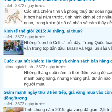
cafef - 3872 ngày trước
Các nhà chiêm tinh và phong thuỷ dự đoán ngu
ít hơn hai năm trước, tình hình kinh tế có nhiề
quan, trong khi một số cá nhân sẽ cảm thấy dễ
Kinh tế thế giới 2015: Ai thắng, ai thua?
cafef - 3872 ngày trước
Những “con hổ Celtic” trỗi dậy, Trung Quốc l
vẫn trong top dẫn đầu, Brazil và Nga lún sâu v
Cuộc đua hút khách: Hạ tầng và chính sách bán hàng 
thitruongtaichinh - 3872 ngày trước
Những tháng cuối năm là thời điểm vàng để cá
mạnh bung hàng, nhưng không phải dự án nào 
người mua.
Giảm mạnh ngày thứ 3 liên tiếp, giá vàng mua vào còn 
đồng/lượng
cafef - 3872 ngày trước
Tính chung năm 2015, giá vàng đã giảm 2,5 tri