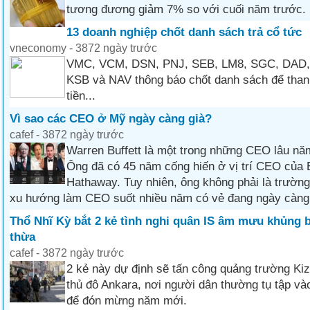
tương đương giảm 7% so với cuối năm trước.
13 doanh nghiệp chốt danh sách trả cổ tức
vneconomy - 3872 ngày trước
VMC, VCM, DSN, PNJ, SEB, LM8, SGC, DAD,
KSB và NAV thông báo chốt danh sách để than
tiền...
Vì sao các CEO ở Mỹ ngày càng già?
cafef - 3872 ngày trước
Warren Buffett là một trong những CEO lâu n
Ông đã có 45 năm cống hiến ở vị trí CEO của 
Hathaway. Tuy nhiên, ông không phải là trường
xu hướng làm CEO suốt nhiều năm có vẻ đang ngày càng l
Thổ Nhĩ Kỳ bắt 2 kẻ tình nghi quân IS âm mưu khủng 
thừa
cafef - 3872 ngày trước
2 kẻ này dự định sẽ tấn công quảng trường Kiz
thủ đô Ankara, nơi người dân thường tụ tập v
để đón mừng năm mới.