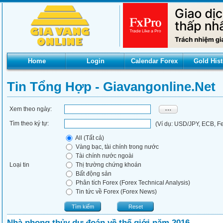
Home
Login
Calendar Forex
Gold Hist
Tin Tổng Hợp - Giavangonline.net
Xem theo ngày:
Tìm theo ký tự:
(Ví dụ: USD/JPY, ECB, Fed
All (Tất cả)
Vàng bạc, tài chính trong nước
Tài chính nước ngoài
Loại tin
Thị trường chứng khoán
Bất động sản
Phân tích Forex (Forex Technical Analysis)
Tin tức về Forex (Forex News)
Tìm kiếm
Reset
Nhà phong thủy dự đoán về thế giới năm 2016