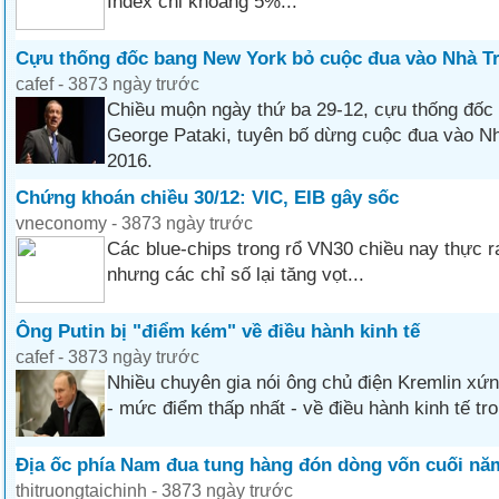
Index chỉ khoảng 5%...
​Cựu thống đốc bang New York bỏ cuộc đua vào Nhà T
cafef - 3873 ngày trước
Chiều muộn ngày thứ ba 29-12, cựu thống đốc
George Pataki, tuyên bố dừng cuộc đua vào N
2016.
Chứng khoán chiều 30/12: VIC, EIB gây sốc
vneconomy - 3873 ngày trước
Các blue-chips trong rổ VN30 chiều nay thực ra
nhưng các chỉ số lại tăng vọt...
Ông Putin bị "điểm kém" về điều hành kinh tế
cafef - 3873 ngày trước
Nhiều chuyên gia nói ông chủ điện Kremlin xứn
- mức điểm thấp nhất - về điều hành kinh tế tr
Địa ốc phía Nam đua tung hàng đón dòng vốn cuối nă
thitruongtaichinh - 3873 ngày trước