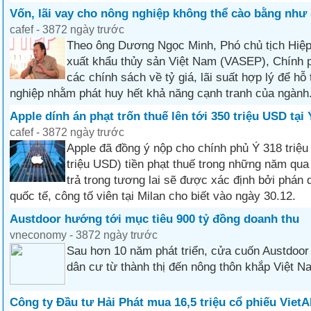
Vốn, lãi vay cho nông nghiệp không thể cào bằng như 
cafef - 3872 ngày trước
Theo ông Dương Ngọc Minh, Phó chủ tịch Hiệp 
xuất khẩu thủy sản Việt Nam (VASEP), Chính 
các chính sách về tỷ giá, lãi suất hợp lý để hỗ
nghiệp nhằm phát huy hết khả năng cạnh tranh của ngành.
Apple dính án phạt trốn thuế lên tới 350 triệu USD tại 
cafef - 3872 ngày trước
Apple đã đồng ý nộp cho chính phủ Ý 318 triệu
triệu USD) tiền phạt thuế trong những năm qua
trả trong tương lai sẽ được xác định bởi phán 
quốc tế, công tố viên tại Milan cho biết vào ngày 30.12.
Austdoor hướng tới mục tiêu 900 tỷ đồng doanh thu
vneconomy - 3872 ngày trước
Sau hơn 10 năm phát triển, cửa cuốn Austdoor
dân cư từ thành thị đến nông thôn khắp Việt Na
Công ty Đầu tư Hải Phát mua 16,5 triệu cổ phiếu Viet