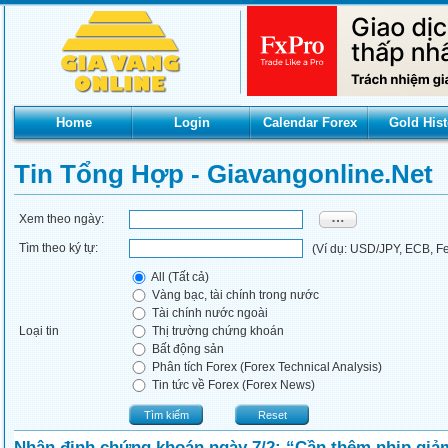
Home
Login
Calendar Forex
Gold Hist
Tin Tổng Hợp - Giavangonline.net
Xem theo ngày:
Tìm theo ký tự:
(Ví dụ: USD/JPY, ECB, Fed
All (Tất cả)
Vàng bạc, tài chính trong nước
Tài chính nước ngoài
Loại tin
Thị trường chứng khoán
Bất động sản
Phân tích Forex (Forex Technical Analysis)
Tin tức về Forex (Forex News)
Tìm kiếm
Reset
Nhận định chứng khoán ngày 7/2: “Cần thêm nhịp giả