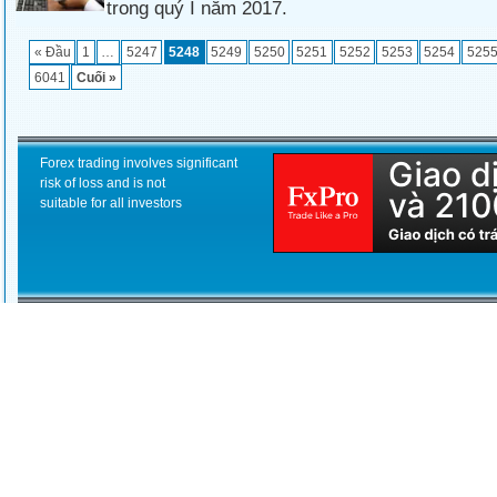
trong quý I năm 2017.
« Đầu
1
…
5247
5248
5249
5250
5251
5252
5253
5254
525
6041
Cuối »
Forex trading involves significant
risk of loss and is not
suitable for all investors