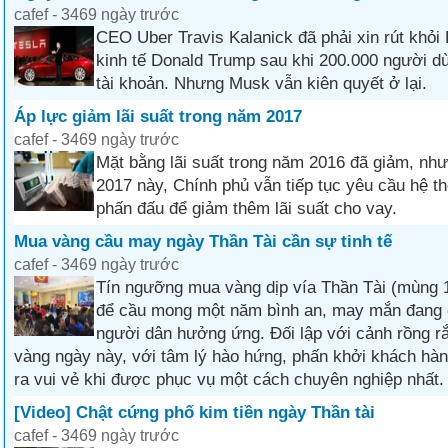
cafef - 3469 ngày trước
CEO Uber Travis Kalanick đã phải xin rút khỏi
kinh tế Donald Trump sau khi 200.000 người dù
tài khoản. Nhưng Musk vẫn kiên quyết ở lại.
Áp lực giảm lãi suất trong năm 2017
cafef - 3469 ngày trước
Mặt bằng lãi suất trong năm 2016 đã giảm, nh
2017 này, Chính phủ vẫn tiếp tục yêu cầu hệ t
phấn đấu để giảm thêm lãi suất cho vay.
Mua vàng cầu may ngày Thần Tài cần sự tinh tế
cafef - 3469 ngày trước
Tín ngưỡng mua vàng dịp vía Thần Tài (mùng 
để cầu mong một năm bình an, may mắn đang
người dân hưởng ứng. Đối lập với cảnh rồng r
vàng ngày này, với tâm lý hào hứng, phấn khởi khách hàng
ra vui vẻ khi được phục vụ một cách chuyên nghiệp nhất.
[Video] Chật cứng phố kim tiền ngày Thần tài
cafef - 3469 ngày trước