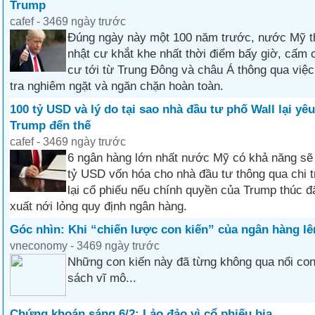
Trump
cafef - 3469 ngày trước
Đúng ngày này một 100 năm trước, nước Mỹ t
nhật cư khắt khe nhất thời điểm bấy giờ, cấm
cư tới từ Trung Đông và châu Á thông qua việc
tra nghiêm ngặt và ngăn chặn hoàn toàn.
100 tỷ USD và lý do tại sao nhà đầu tư phố Wall lại yê
Trump đến thế
cafef - 3469 ngày trước
6 ngân hàng lớn nhất nước Mỹ có khả năng sẽ 
tỷ USD vốn hóa cho nhà đầu tư thông qua chi 
lại cổ phiếu nếu chính quyền của Trump thúc đ
xuất nới lỏng quy định ngân hàng.
Góc nhìn: Khi “chiến lược con kiến” của ngân hàng lê
vneconomy - 3469 ngày trước
Những con kiến này đã từng không qua nổi con
sách vĩ mô...
Chứng khoán sáng 6/2: Lảo đảo vì cổ phiếu bia