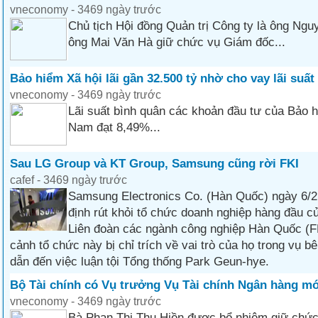
vneconomy - 3469 ngày trước
Chủ tịch Hội đồng Quản trị Công ty là ông Ng
ông Mai Văn Hà giữ chức vụ Giám đốc...
Bảo hiểm Xã hội lãi gần 32.500 tỷ nhờ cho vay lãi suấ
vneconomy - 3469 ngày trước
Lãi suất bình quân các khoản đầu tư của Bảo h
Nam đạt 8,49%...
Sau LG Group và KT Group, Samsung cũng rời FKI
cafef - 3469 ngày trước
Samsung Electronics Co. (Hàn Quốc) ngày 6/2
định rút khỏi tổ chức doanh nghiệp hàng đầu c
Liên đoàn các ngành công nghiệp Hàn Quốc (FK
cảnh tổ chức này bị chỉ trích về vai trò của họ trong vụ b
dẫn đến việc luận tội Tổng thống Park Geun-hye.
Bộ Tài chính có Vụ trưởng Vụ Tài chính Ngân hàng m
vneconomy - 3469 ngày trước
Bà Phan Thị Thu Hiền được bổ nhiệm giữ chứ