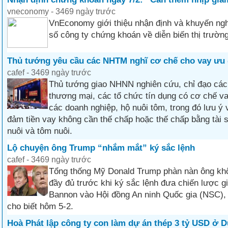
vneconomy - 3469 ngày trước
VnEconomy giới thiệu nhận định và khuyến ngh
số công ty chứng khoán về diễn biến thị trường
Thủ tướng yêu cầu các NHTM nghĩ cơ chế cho vay ưu 
cafef - 3469 ngày trước
Thủ tướng giao NHNN nghiên cứu, chỉ đạo các
thương mại, các tổ chức tín dụng có cơ chế v
các doanh nghiệp, hộ nuôi tôm, trong đó lưu ý
đảm tiền vay không cần thế chấp hoặc thế chấp bằng tài 
nuôi và tôm nuôi.
Lộ chuyện ông Trump “nhắm mắt” ký sắc lệnh
cafef - 3469 ngày trước
Tổng thống Mỹ Donald Trump phàn nàn ông kh
đầy đủ trước khi ký sắc lệnh đưa chiến lược g
Bannon vào Hội đồng An ninh Quốc gia (NSC),
cho biết hôm 5-2.
Hoà Phát lập công ty con làm dự án thép 3 tỷ USD ở 