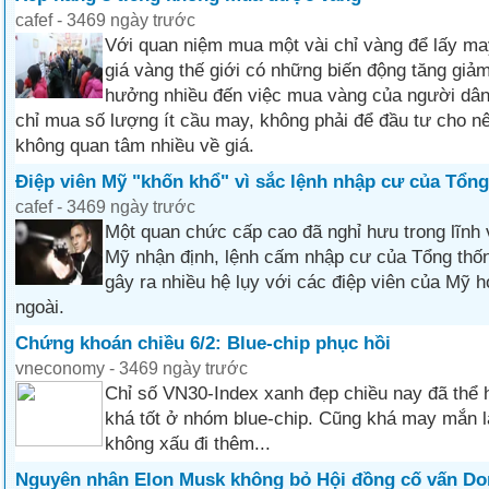
cafef - 3469 ngày trước
Với quan niệm mua một vài chỉ vàng để lấy ma
giá vàng thế giới có những biến động tăng giả
hưởng nhiều đến việc mua vàng của người dân
chỉ mua số lượng ít cầu may, không phải để đầu tư cho 
không quan tâm nhiều về giá.
Điệp viên Mỹ "khốn khổ" vì sắc lệnh nhập cư của Tổn
cafef - 3469 ngày trước
Một quan chức cấp cao đã nghỉ hưu trong lĩnh 
Mỹ nhận định, lệnh cấm nhập cư của Tổng thố
gây ra nhiều hệ lụy với các điệp viên của Mỹ 
ngoài.
Chứng khoán chiều 6/2: Blue-chip phục hồi
vneconomy - 3469 ngày trước
Chỉ số VN30-Index xanh đẹp chiều nay đã thể 
khá tốt ở nhóm blue-chip. Cũng khá may mắn 
không xấu đi thêm...
Nguyên nhân Elon Musk không bỏ Hội đồng cố vấn Do