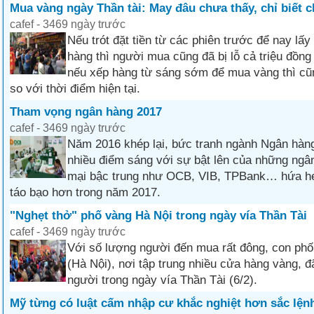
Mua vàng ngày Thần tài: May đâu chưa thấy, chỉ biết c
cafef - 3469 ngày trước
Nếu trót đặt tiền từ các phiên trước để nay lấy
hàng thì người mua cũng đã bị lỗ cả triệu đồng
nếu xếp hàng từ sáng sớm để mua vàng thì cũng
so với thời điểm hiện tại.
Tham vọng ngân hàng 2017
cafef - 3469 ngày trước
Năm 2016 khép lại, bức tranh ngành Ngân hàn
nhiều điểm sáng với sự bật lên của những ngâ
mại bậc trung như OCB, VIB, TPBank… hứa h
táo bạo hơn trong năm 2017.
"Nghẹt thở" phố vàng Hà Nội trong ngày vía Thần Tài
cafef - 3469 ngày trước
Với số lượng người đến mua rất đông, con ph
(Hà Nội), nơi tập trung nhiều cửa hàng vàng, đ
người trong ngày vía Thần Tài (6/2).
Mỹ từng có luật cấm nhập cư khắc nghiệt hơn sắc lện