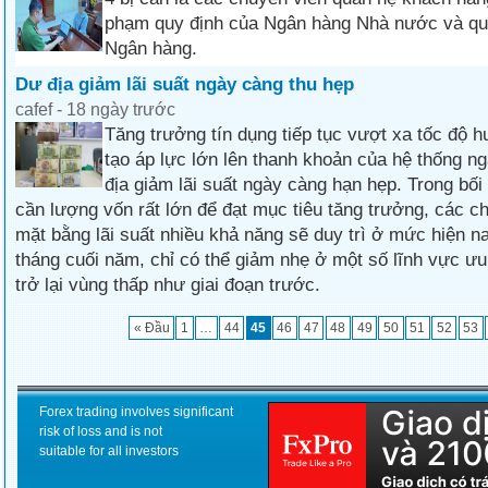
phạm quy định của Ngân hàng Nhà nước và quy
Ngân hàng.
Dư địa giảm lãi suất ngày càng thu hẹp
cafef - 18 ngày trước
Tăng trưởng tín dụng tiếp tục vượt xa tốc độ 
tạo áp lực lớn lên thanh khoản của hệ thống n
địa giảm lãi suất ngày càng hạn hẹp. Trong bối
cần lượng vốn rất lớn để đạt mục tiêu tăng trưởng, các c
mặt bằng lãi suất nhiều khả năng sẽ duy trì ở mức hiện n
tháng cuối năm, chỉ có thể giảm nhẹ ở một số lĩnh vực ưu 
trở lại vùng thấp như giai đoạn trước.
« Đầu
1
…
44
45
46
47
48
49
50
51
52
53
Forex trading involves significant
risk of loss and is not
suitable for all investors