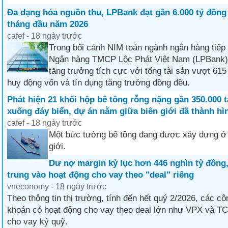
Đa dạng hóa nguồn thu, LPBank đạt gần 6.000 tỷ đồng 
tháng đầu năm 2026
cafef - 18 ngày trước
Trong bối cảnh NIM toàn ngành ngân hàng tiếp 
Ngân hàng TMCP Lộc Phát Việt Nam (LPBank) 
tăng trưởng tích cực với tổng tài sản vượt 615
huy động vốn và tín dụng tăng trưởng đồng đều.
Phát hiện 21 khối hộp bê tông rỗng nặng gần 350.000 
xuống đáy biển, dự án nằm giữa biên giới đã thành hì
cafef - 18 ngày trước
Một bức tường bê tông đang được xây dựng ở
giới.
Dư nợ margin kỷ lục hơn 446 nghìn tỷ đồng,
trung vào hoạt động cho vay theo "deal" riêng
vneconomy - 18 ngày trước
Theo thông tin thị trường, tính đến hết quý 2/2026, các c
khoán có hoạt động cho vay theo deal lớn như VPX và T
cho vay ký quỹ.