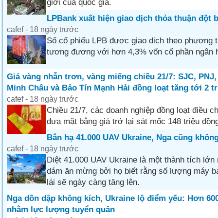
giới của quốc gia.
LPBank xuất hiện giao dịch thỏa thuận đột b
cafef - 18 ngày trước
Số cổ phiếu LPB được giao dịch theo phương t
tương đương với hơn 4,3% vốn cổ phần ngân 
Giá vàng nhẫn trơn, vàng miếng chiều 21/7: SJC, PNJ,
Minh Châu và Bảo Tín Mạnh Hải đồng loạt tăng tới 2 t
cafef - 18 ngày trước
Chiều 21/7, các doanh nghiệp đồng loạt điều ch
đưa mặt bằng giá trở lại sát mốc 148 triệu đồn
Bắn hạ 41.000 UAV Ukraine, Nga cũng không
cafef - 18 ngày trước
Diệt 41.000 UAV Ukraine là một thành tích lớ
dám ăn mừng bởi họ biết rằng số lượng máy b
lái sẽ ngày càng tăng lên.
Nga dồn dập không kích, Ukraine lộ điểm yếu: Hơn 60
nhằm lực lượng tuyển quân