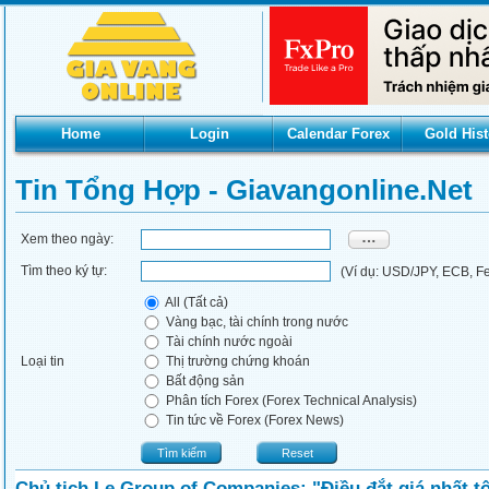
Home
Login
Calendar Forex
Gold Hist
Tin Tổng Hợp - Giavangonline.net
Xem theo ngày:
Tìm theo ký tự:
(Ví dụ: USD/JPY, ECB, Fed
All (Tất cả)
Vàng bạc, tài chính trong nước
Tài chính nước ngoài
Loại tin
Thị trường chứng khoán
Bất động sản
Phân tích Forex (Forex Technical Analysis)
Tin tức về Forex (Forex News)
Tìm kiếm
Reset
Chủ tịch Le Group of Companies: "Điều đắt giá nhất t