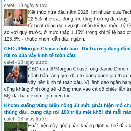
cafef - 18 ngày trước
Kết thúc nửa đầu năm 2026, lợi nhuận của Te
22,5% nhờ các động lực tăng trưởng đa dạng, 
từ hoạt động dịch vụ ghi nhận kỷ lục mới. Tỷ l
so với quý trước, ở mức thấp 1,15% trong khi tỷ lệ bao p
125,5% - thuộc nhóm dẫn đầu ngành.
CEO JPMorgan Chase cảnh báo: Thị trường đang đánh
rủi ro bủa vây kinh tế toàn cầu
cafef - 18 ngày trước
CEO của JPMorgan Chase, ông Jamie Dimon, v
cảnh báo rằng giới đầu tư đang đánh giá thấp n
vây nền kinh tế toàn cầu. Vị lãnh đạo ngân hà
cũng khẳng định ông sẽ không mua vào cả cổ phiếu lẫn tr
Mỹ dài hạn ở mức giá hiện tại.
Khoan xuống vùng biển nông 30 mét, phát hiện mỏ chứ
thùng dầu, cung cấp tới 190 triệu mét khối khí mỗi nă
cafef - 18 ngày trước
Phát hiện này góp phần khẳng định vị thế dầu k