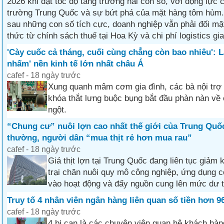
2026 khi đạt tốc độ tăng trưởng hai con số, với động lực c
trường Trung Quốc và sự bứt phá của mặt hàng tôm hùm. 
sau những con số tích cực, doanh nghiệp vẫn phải đối mặt
thức từ chính sách thuế tại Hoa Kỳ và chi phí logistics gia
'Cày cuốc cả tháng, cuối cùng chẳng còn bao nhiêu': 
nhấm' nền kinh tế lớn nhất châu Á
cafef - 18 ngày trước
Xung quanh mâm cơm gia đình, các bà nội trợ
khóa thắt lưng buộc bụng bắt đầu phàn nàn về 
ngột.
“Chung cư” nuôi lợn cao nhất thế giới của Trung Quốc
thường, người dân “mua thịt rẻ hơn mua rau”
cafef - 18 ngày trước
Giá thịt lợn tại Trung Quốc đang liên tục giảm k
trại chăn nuôi quy mô công nghiệp, ứng dụng c
vào hoạt động và đẩy nguồn cung lên mức dư 
Truy tố 4 nhân viên ngân hàng liên quan số tiền hơn 9
cafef - 18 ngày trước
4 bị can là các chuyên viên quan hệ khách hàn