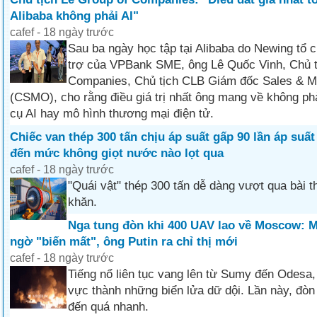
Alibaba không phải AI"
cafef - 18 ngày trước
Sau ba ngày học tập tại Alibaba do Newing tổ 
trợ của VPBank SME, ông Lê Quốc Vinh, Chủ t
Companies, Chủ tịch CLB Giám đốc Sales & M
(CSMO), cho rằng điều giá trị nhất ông mang về không ph
cụ AI hay mô hình thương mại điện tử.
Chiếc van thép 300 tấn chịu áp suất gấp 90 lần áp suất
đến mức không giọt nước nào lọt qua
cafef - 18 ngày trước
"Quái vật" thép 300 tấn dễ dàng vượt qua bài 
khăn.
Nga tung đòn khi 400 UAV lao về Moscow: M
ngờ "biến mất", ông Putin ra chỉ thị mới
cafef - 18 ngày trước
Tiếng nổ liên tục vang lên từ Sumy đến Odesa,
vực thành những biển lửa dữ dội. Lần này, đò
đến quá nhanh.