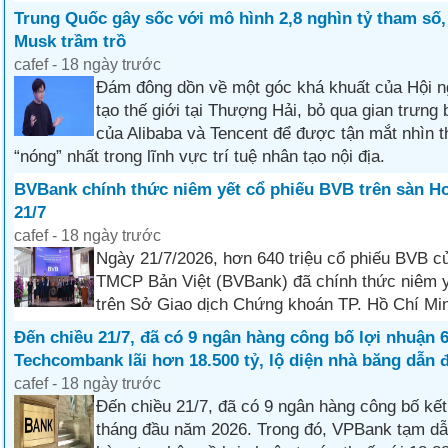
Trung Quốc gây sốc với mô hình 2,8 nghìn tỷ tham số,
Musk trầm trồ
cafef - 18 ngày trước
Đám đông dồn về một góc khá khuất của Hội ng
tạo thế giới tại Thượng Hải, bỏ qua gian trưng
của Alibaba và Tencent để được tận mắt nhìn t
“nóng” nhất trong lĩnh vực trí tuệ nhân tạo nội địa.
BVBank chính thức niêm yết cổ phiếu BVB trên sàn H
21/7
cafef - 18 ngày trước
Ngày 21/7/2026, hơn 640 triệu cổ phiếu BVB 
TMCP Bản Việt (BVBank) đã chính thức niêm yế
trên Sở Giao dịch Chứng khoán TP. Hồ Chí Mi
Đến chiều 21/7, đã có 9 ngân hàng công bố lợi nhuận 6
Techcombank lãi hơn 18.500 tỷ, lộ diện nhà băng dẫn 
cafef - 18 ngày trước
Đến chiều 21/7, đã có 9 ngân hàng công bố kết
tháng đầu năm 2026. Trong đó, VPBank tạm dẫ