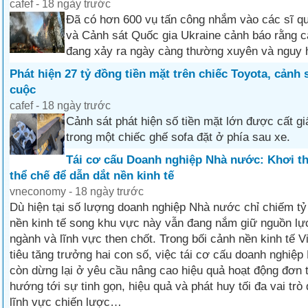
cafef - 18 ngày trước
Đã có hơn 600 vụ tấn công nhắm vào các sĩ qu
và Cảnh sát Quốc gia Ukraine cảnh báo rằng c
đang xảy ra ngày càng thường xuyên và nguy 
Phát hiện 27 tỷ đồng tiền mặt trên chiếc Toyota, cảnh 
cuộc
cafef - 18 ngày trước
Cảnh sát phát hiện số tiền mặt lớn được cất giấ
trong một chiếc ghế sofa đặt ở phía sau xe.
Tái cơ cấu Doanh nghiệp Nhà nước: Khơi t
thể chế để dẫn dắt nền kinh tế
vneconomy - 18 ngày trước
Dù hiện tại số lượng doanh nghiệp Nhà nước chỉ chiếm tỷ 
nền kinh tế song khu vực này vẫn đang nắm giữ nguồn lực
ngành và lĩnh vực then chốt. Trong bối cảnh nền kinh tế 
tiêu tăng trưởng hai con số, việc tái cơ cấu doanh nghiệ
còn dừng lại ở yêu cầu nâng cao hiệu quả hoạt động đơn 
hướng tới sự tinh gọn, hiệu quả và phát huy tối đa vai trò
lĩnh vực chiến lược…