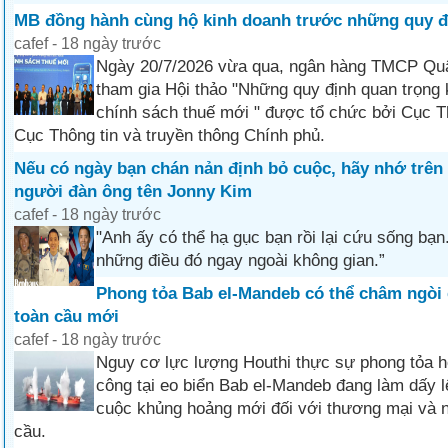
MB đồng hành cùng hộ kinh doanh trước những quy đ
cafef - 18 ngày trước
Ngày 20/7/2026 vừa qua, ngân hàng TMCP Quâ
tham gia Hội thảo "Những quy định quan trọng k
chính sách thuế mới " được tổ chức bởi Cục T
Cục Thông tin và truyền thông Chính phủ.
Nếu có ngày bạn chán nản định bỏ cuộc, hãy nhớ trên
người đàn ông tên Jonny Kim
cafef - 18 ngày trước
"Anh ấy có thể hạ gục bạn rồi lại cứu sống bạn
những điều đó ngay ngoài không gian.”
Phong tỏa Bab el-Mandeb có thể châm ngòi 
toàn cầu mới
cafef - 18 ngày trước
Nguy cơ lực lượng Houthi thực sự phong tỏa h
công tại eo biển Bab el-Mandeb đang làm dấy l
cuộc khủng hoảng mới đối với thương mại và 
cầu.