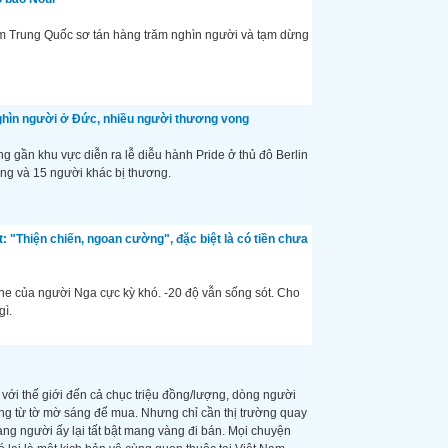
 Trung Quốc sơ tán hàng trăm nghìn người và tạm dừng
nghìn người ở Đức, nhiều người thương vong
ng gần khu vực diễn ra lễ diễu hành Pride ở thủ đô Berlin
ạng và 15 người khác bị thương.
 "Thiện chiến, ngoan cường", đặc biệt là có tiền chưa
e của người Nga cực kỳ khó. -20 độ vẫn sống sót. Cho
gì.
với thế giới đến cả chục triệu đồng/lượng, dòng người
ng từ tờ mờ sáng để mua. Nhưng chỉ cần thị trường quay
g người ấy lại tất bật mang vàng đi bán. Mọi chuyện