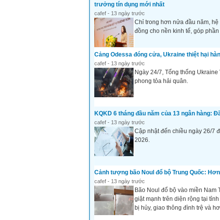
trưởng tín dụng mới nhất
cafef - 13 ngày trước
Chỉ trong hơn nửa đầu năm, hệ 
đồng cho nền kinh tế, góp phần 
Cảng Odessa đóng cửa, Ukraine thiệt hại hà
cafef - 13 ngày trước
Ngày 24/7, Tổng thống Ukraine 
phong tỏa hải quân.
KQKD 6 tháng đầu năm của 13 ngân hàng: Đã c
cafef - 13 ngày trước
Cập nhật đến chiều ngày 26/7 
2026.
Cảnh tượng bão Noul đổ bộ Trung Quốc: Hơn 
cafef - 13 ngày trước
Bão Noul đổ bộ vào miền Nam T
giật mạnh trên diện rộng tại t
bị hủy, giao thông đình trệ và 