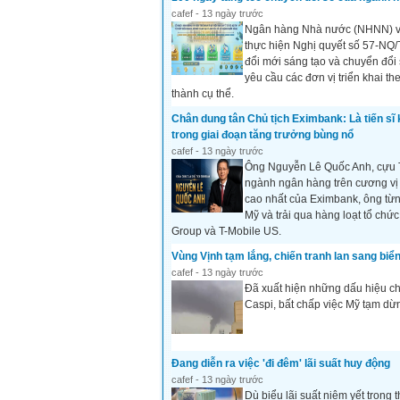
cafef - 13 ngày trước
Ngân hàng Nhà nước (NHNN) vừ
thực hiện Nghị quyết số 57-NQ/T
đổi mới sáng tạo và chuyển đổi 
yêu cầu các đơn vị triển khai t
thành cụ thể.
Chân dung tân Chủ tịch Eximbank: Là tiến sĩ 
trong giai đoạn tăng trưởng bùng nổ
cafef - 13 ngày trước
Ông Nguyễn Lê Quốc Anh, cựu T
ngành ngân hàng trên cương vị 
cao nhất của Eximbank, ông từn
Mỹ và trải qua hàng loạt tổ chứ
Group và T-Mobile US.
Vùng Vịnh tạm lắng, chiến tranh lan sang biể
cafef - 13 ngày trước
Đã xuất hiện những dấu hiệu ch
Caspi, bất chấp việc Mỹ tạm dừ
Đang diễn ra việc 'đi đêm' lãi suất huy động
cafef - 13 ngày trước
Dù biểu lãi suất niêm yết trong