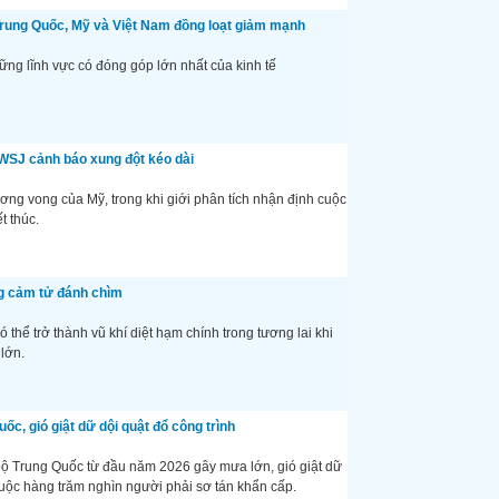
 Trung Quốc, Mỹ và Việt Nam đồng loạt giảm mạnh
hững lĩnh vực có đóng góp lớn nhất của kinh tế
 WSJ cảnh báo xung đột kéo dài
ơng vong của Mỹ, trong khi giới phân tích nhận định cuộc
t thúc.
ng cảm tử đánh chìm
thể trở thành vũ khí diệt hạm chính trong tương lai khi
lớn.
c, gió giật dữ dội quật đổ công trình
ộ Trung Quốc từ đầu năm 2026 gây mưa lớn, gió giật dữ
uộc hàng trăm nghìn người phải sơ tán khẩn cấp.