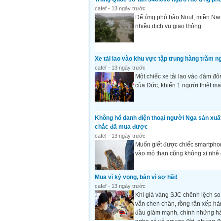
cafef - 13 ngày trước
Để ứng phó bão Noul, miền Nam
nhiều dịch vụ giao thông.
Xe tải lao vào khu vực tập trung hàng trăm 
cafef - 13 ngày trước
Một chiếc xe tải lao vào đám đô
của Đức, khiến 1 người thiệt m
Không hổ danh điện thoại người Nga sản xuất:
chắc đã mua được
cafef - 13 ngày trước
Muốn giết được chiếc smartphon
vào mỏ than cũng không xi nhê 
Mua vì kỳ vọng, bán vì sợ hãi!
cafef - 13 ngày trước
Khi giá vàng SJC chênh lệch so 
vẫn chen chân, rồng rắn xếp hà
đầu giảm mạnh, chính những hàn