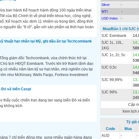
Silver
-
a ban hành Kế hoạch hành động 100 ngày triển khai
WTI
-
W của Bộ Chính trị về phát triển khoa học, công nghệ,
USD Index
-
số. Kế hoạch xác định 11 nhiệm vụ trọng tâm, đồng thời
heo nguyên tắc "6 rõ", gắn với sản phẩm và thời hạn hoàn
Mua/Bán 1 chỉ SJC (
SJC Eximbank
14,
kỹ thuật hạt nhân tại Mỹ, ghi dấu ấn tại Techcombank
SJC 1L, 10L,
14,
1KG
58
SJC 1c, 2c, 5c
14,
ổng giám đốc Techcombank, vừa chính thức trở lại
53
Chủ tịch HĐQT Eximbank. Trước khi trở thành lãnh đạo
SJC 0,5c
14,
g có nhiều năm làm kỹ sư hạt nhân, nhà nghiên cứu tại
54
c lớn như McKinsey, Wells Fargo, Fortress Investment
SJC 99,99%
13,
38
n Đỏ và biển Caspi
SJC 99%
13,
24
o thấy cuộc chiến Iran đang lan sang biển Đỏ và biển
Cập n
ng không kích.
Xem lịch 
Tỷ giá
Code
Mua
AUD
-
-
 tháng 7 chỉ biến động nhẹ, song nhiều ngân hàng đang