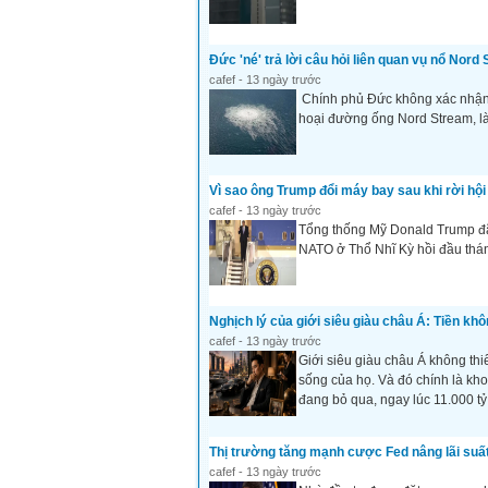
Đức 'né' trả lời câu hỏi liên quan vụ nổ Nord
cafef - 13 ngày trước
Chính phủ Đức không xác nhận 
hoại đường ống Nord Stream, là
Vì sao ông Trump đổi máy bay sau khi rời hộ
cafef - 13 ngày trước
Tổng thống Mỹ Donald Trump đã 
NATO ở Thổ Nhĩ Kỳ hồi đầu thá
Nghịch lý của giới siêu giàu châu Á: Tiền khô
cafef - 13 ngày trước
Giới siêu giàu châu Á không thi
sống của họ. Và đó chính là kho
đang bỏ qua, ngay lúc 11.000 tỷ
Thị trường tăng mạnh cược Fed nâng lãi suất
cafef - 13 ngày trước