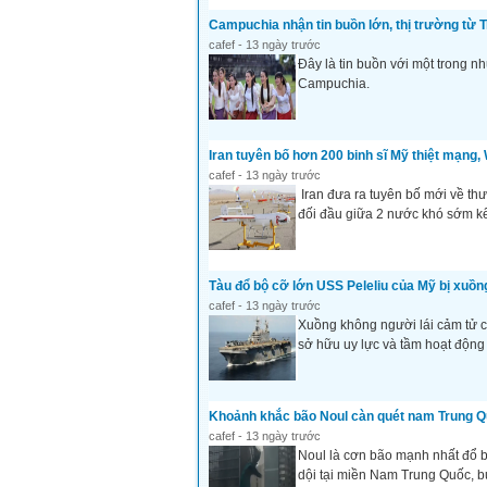
Campuchia nhận tin buồn lớn, thị trường từ
cafef - 13 ngày trước
Đây là tin buồn với một trong n
Campuchia.
Iran tuyên bố hơn 200 binh sĩ Mỹ thiệt mạng,
cafef - 13 ngày trước
Iran đưa ra tuyên bố mới về thư
đối đầu giữa 2 nước khó sớm kế
Tàu đổ bộ cỡ lớn USS Peleliu của Mỹ bị xuồ
cafef - 13 ngày trước
Xuồng không người lái cảm tử có 
sở hữu uy lực và tầm hoạt động 
Khoảnh khắc bão Noul càn quét nam Trung Quố
cafef - 13 ngày trước
Noul là cơn bão mạnh nhất đổ b
dội tại miền Nam Trung Quốc, b