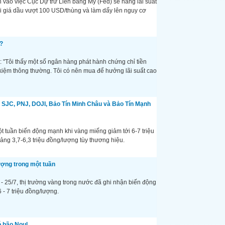
vào việc Cục Dự trữ Liên bang Mỹ (Fed) sẽ nâng lãi suất
hi giá dầu vượt 100 USD/thùng và làm dấy lên nguy cơ
o?
: "Tôi thấy một số ngân hàng phát hành chứng chỉ tiền
ết kiệm thông thường. Tôi có nên mua để hưởng lãi suất cao
i SJC, PNJ, DOJI, Bảo Tín Minh Châu và Bảo Tín Mạnh
t tuần biến động mạnh khi vàng miếng giảm tới 6-7 triệu
ng 3,7-6,3 triệu đồng/lượng tùy thương hiệu.
ượng trong một tuần
 - 25/7, thị trường vàng trong nước đã ghi nhận biến động
 - 7 triệu đồng/lượng.
ó bão Noul