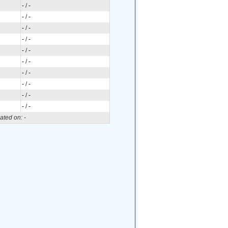
-
/
-
-
/
-
-
/
-
-
/
-
-
/
-
-
/
-
-
/
-
-
/
-
-
/
-
-
/
-
ated on:
-