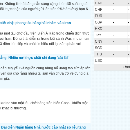
CAD
-
-
. Không ít nhà băng sẵn sàng cộng thêm lãi suất ngoài
lãi thực nhận của người gửi lên trên 9%/năm ở kỳ hạn 6-
CHF
-
-
EUR
-
-
GBP
-
-
siết chặt phong tỏa hàng hải nhằm vào Iran
HKD
-
-
a một tàu chở dầu trên Biển Ả Rập trong chiến dịch thực
JPY
-
-
 với Iran. Động thái diễn ra trong bối cảnh Washington tạm
CNY
-
-
 đêm liên tiếp và phát tín hiệu nối lại đàm phán với
SGD
-
-
THB
-
-
hẳng: Nhiều nơi thực chất chỉ đang 'cắt lãi'
USD
-
-
Upd
hoản suy yếu và nguồn cung bùng nổ đang tạo sức ép lớn
uyên gia cho rằng nhiều tài sản vẫn chưa trở về đúng giá
ảm giá.
Ukraine vào một tàu chở hàng trên biển Caspi, khiến một
i khác bị thương.
: Đại diện Ngân hàng Nhà nước cập nhật số liệu tăng