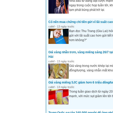
Nhà đầu tư đang đặt cược mạnh 
ngay trong cuộc họp tuần tới, k
lạm phát bùng phát trở lại.
Có nên mua chứng chỉ tiền gửi vì lãi suất ca
cafef - 13 ngày trước
Bạn đọc Thu Trang (Gia Lai) hỏi
gửi với lãi suất cao hơn gửi ti
hơn không?"
Giá vàng nhẫn trơn, vàng miếng sáng 26/7 tạ
Hải
cafef - 13 ngày trước
Giá vàng trong nước khép lại mộ
đồng/lượng, vàng nhẫn mất khoả
Giá vàng miếng SJC giảm hơn 6 triệu đồng/l
cafef - 13 ngày trước
Trong tuần giao dịch từ ngày 20
mạnh, với mức sụt giảm lên tới 6
Trung Quốc sơ tán 340.000 người để ứng ph