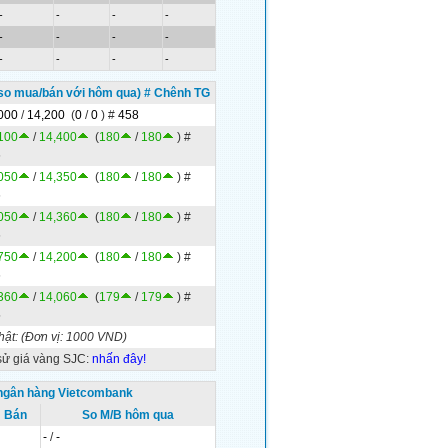
-
-
-
-
-
-
-
-
-
-
-
-
so mua/bán với hôm qua) # Chênh TG
000
/
14,200
(
0
/
0
)
#
458
100
/
14,400
(
180
/
180
)
#
6
050
/
14,350
(
180
/
180
)
#
6
050
/
14,360
(
180
/
180
)
#
6
750
/
14,200
(
180
/
180
)
#
6
360
/
14,060
(
179
/
179
)
#
5
hật:
(Đơn vị: 1000 VND)
sử giá vàng SJC:
nhấn đây!
 ngân hàng Vietcombank
Bán
So M/B hôm qua
-
/
-