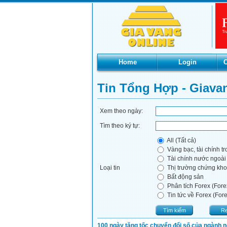
Home
Login
C
Tin Tổng Hợp - Giava
Xem theo ngày:
Tìm theo ký tự:
All (Tất cả)
Vàng bạc, tài chính t
Tài chính nước ngoài
Loại tin
Thị trường chứng kh
Bất động sản
Phân tích Forex (Fore
Tin tức về Forex (For
Tìm kiếm
Re
100 ngày tăng tốc chuyển đổi số của ngành 