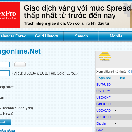
alendar Forex
Gold History
Search
Mobile
ngonline.net
Xem biểu đồ kỹ thuật:
Cl
(Ví dụ: USD/JPY, ECB, Fed, Gold, Euro...)
Symbol
Bid
EUR/USD
-
rong nước
USD/JPY
-
oán
USD/CHF
-
GBP/USD
-
x Technical Analysis)
USD/CAD
-
ex News)
AUD/USD
-
set
Bitcoin
-
Gold
-
ngân hàng