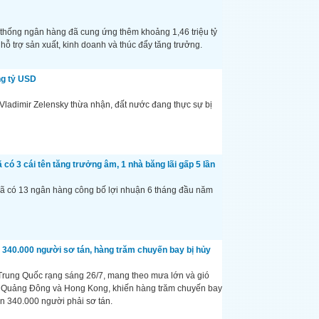
thống ngân hàng đã cung ứng thêm khoảng 1,46 triệu tỷ
hỗ trợ sản xuất, kinh doanh và thúc đẩy tăng trưởng.
ng tỷ USD
Vladimir Zelensky thừa nhận, đất nước đang thực sự bị
ó 3 cái tên tăng trưởng âm, 1 nhà băng lãi gấp 5 lần
đã có 13 ngân hàng công bố lợi nhuận 6 tháng đầu năm
340.000 người sơ tán, hàng trăm chuyến bay bị hủy
rung Quốc rạng sáng 26/7, mang theo mưa lớn và gió
ỉnh Quảng Đông và Hong Kong, khiến hàng trăm chuyến bay
hơn 340.000 người phải sơ tán.