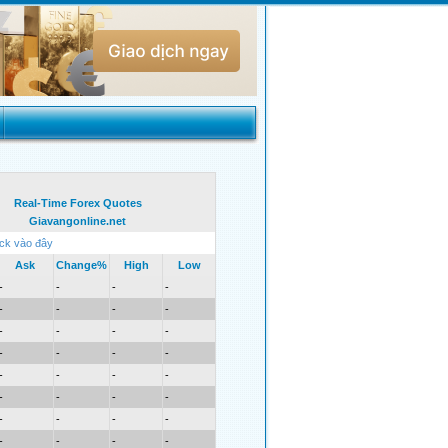
Real-Time Forex Quotes
Giavangonline.net
ick vào đây
Ask
Change%
High
Low
-
-
-
-
-
-
-
-
-
-
-
-
-
-
-
-
-
-
-
-
-
-
-
-
-
-
-
-
-
-
-
-