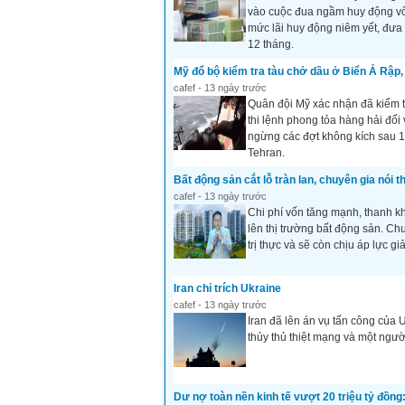
vào cuộc đua ngầm huy động vốn
mức lãi huy động niêm yết, đưa 
12 tháng.
Mỹ đổ bộ kiểm tra tàu chở dầu ở Biển Ả Rập, 
cafef - 13 ngày trước
Quân đội Mỹ xác nhận đã kiểm tr
thi lệnh phong tỏa hàng hải đối
ngừng các đợt không kích sau 13
Tehran.
Bất động sản cắt lỗ tràn lan, chuyên gia nói t
cafef - 13 ngày trước
Chi phí vốn tăng mạnh, thanh k
lên thị trường bất động sản. Ch
trị thực và sẽ còn chịu áp lực gi
Iran chỉ trích Ukraine
cafef - 13 ngày trước
Iran đã lên án vụ tấn công của 
thủy thủ thiệt mạng và một ngườ
Dư nợ toàn nền kinh tế vượt 20 triệu tỷ đồng