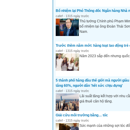
Bổ nhiệm lại Phó Thống đốc Ngân hàng Nhà 
cafef - 1315 ngày trước
Thủ tướng Chính phủ Phạm Min
bổ nhiệm lại ông Đoàn Thái Sơ
Nam.
Trước thềm năm mới: hàng loạt lao động trẻ 
cafef - 1315 ngày trước
Năm 2023 sắp đến nhưng quốc g
5 thành phố hàng đầu thế giới mà người giàu
tăng 60%, người dân 'hết sức chịu đựng'
cafef - 1315 ngày trước
Lãi suất tăng kết hợp với nhu c
giá thuê căn hộ tăng.
Giải cứu môi trường bằng… tóc
cafef - 1315 ngày trước
Sức mạnh của những sợi tóc đối 