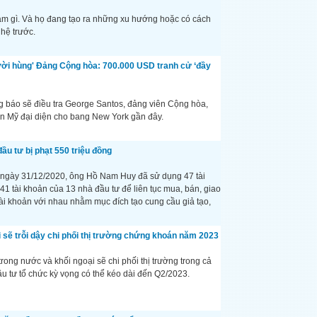
làm gì. Và họ đang tạo ra những xu hướng hoặc có cách
 hệ trước.
ười hùng' Đảng Cộng hòa: 700.000 USD tranh cử ‘đầy
ng báo sẽ điều tra George Santos, đảng viên Cộng hòa,
n Mỹ đại diện cho bang New York gần đây.
ầu tư bị phạt 550 triệu đồng
 ngày 31/12/2020, ông Hồ Nam Huy đã sử dụng 47 tài
1 tài khoản của 13 nhà đầu tư để liên tục mua, bán, giao
ài khoản với nhau nhằm mục đích tạo cung cầu giả tạo,
 sẽ trỗi dậy chi phối thị trường chứng khoán năm 2023
rong nước và khối ngoại sẽ chi phối thị trường trong cả
 tư tổ chức kỳ vọng có thể kéo dài đến Q2/2023.