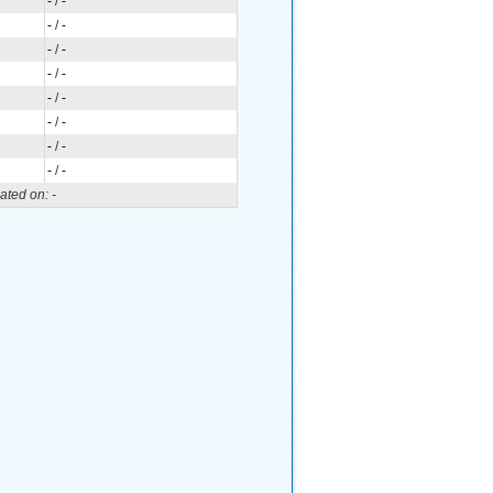
-
/
-
-
/
-
-
/
-
-
/
-
-
/
-
-
/
-
-
/
-
-
/
-
ated on:
-