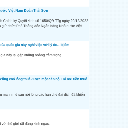
nước Việt Nam Đoàn Thái Sơn
h Chính ký Quyết định số 1650/QĐ-TTg ngày 29/12/2022
n giữ chức Phó Thống đốc Ngân hàng Nhà nước Việt
của quốc gia này nghỉ việc với lý do…bị ốm
ia này lại gặp khủng hoảng trầm trọng.
 cũng khó lòng thuê được một căn hộ: Có nơi tiền thuê
ầu mạnh mẽ sau nới lỏng các hạn chế đại dịch đã khiến
với thế giới rất đáng kinh ngạc.