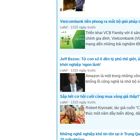
Vietcombank tiên phong ra mắt bộ giải pháp t
cafef - 1315 ngày trước
Triển khai VCB Family với 4 sản
chính gia đình, Vietcombank (V
mang đến những trải nghiệm tốt
Jeff Bezos: Từ con số 0 đến tỷ phú thế giới,
khởi nghiệp ‘ngon lành’
cafef - 1315 ngày trước
Amazon là một trong những công
khổng lồ công nghệ là nhờ bộ óc
Sắp hết cơ hội cuối cùng mua vàng giá thấp?
cafef - 1315 ngày trước
Robert Kiyosaki, tác giả cuốn "C
thúc một năm đầy biến động, đây
Những nghề nghiệp khó tin tồn tại ở Trung Qu
70 triệu/tháng