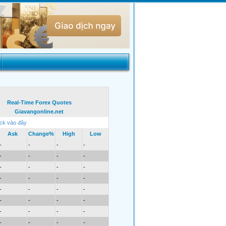
Real-Time Forex Quotes
Giavangonline.net
ick vào đây
Ask
Change%
High
Low
-
-
-
-
-
-
-
-
-
-
-
-
-
-
-
-
-
-
-
-
-
-
-
-
-
-
-
-
-
-
-
-