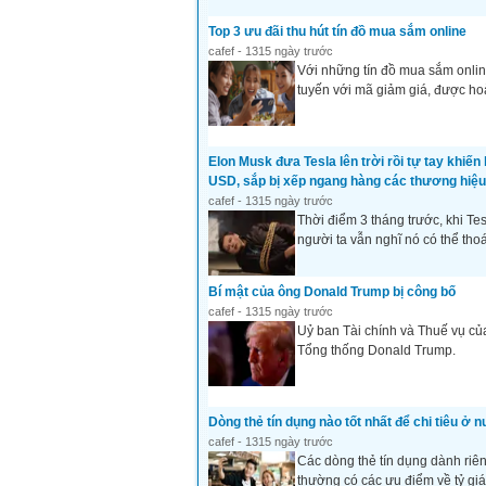
Top 3 ưu đãi thu hút tín đồ mua sắm online
cafef - 1315 ngày trước
Với những tín đồ mua sắm onlin
tuyến với mã giảm giá, được hoàn
Elon Musk đưa Tesla lên trời rồi tự tay khiế
USD, sắp bị xếp ngang hàng các thương hiệu
cafef - 1315 ngày trước
Thời điểm 3 tháng trước, khi Te
người ta vẫn nghĩ nó có thể thoát
Bí mật của ông Donald Trump bị công bố
cafef - 1315 ngày trước
Uỷ ban Tài chính và Thuế vụ củ
Tổng thống Donald Trump.
Dòng thẻ tín dụng nào tốt nhất để chi tiêu ở 
cafef - 1315 ngày trước
Các dòng thẻ tín dụng dành riên
thường có các ưu điểm về tỷ giá 