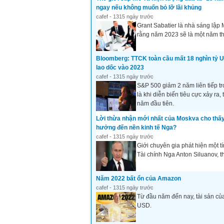
ngay nếu không muốn bỏ lỡ lãi khủng
cafef - 1315 ngày trước
Grant Sabatier là nhà sáng lập 
rằng năm 2023 sẽ là một năm th
Bloomberg: TTCK toàn cầu mất 18 nghìn tỷ U
lao dốc vào 2023
cafef - 1315 ngày trước
S&P 500 giảm 2 năm liên tiếp t
là khi diễn biến tiêu cực xảy ra
năm đầu tiên.
Lời thừa nhận mới nhất của Moskva cho thấ
hưởng đến nền kinh tế Nga?
cafef - 1315 ngày trước
Giới chuyên gia phát hiện một t
Tài chính Nga Anton Siluanov, 
Năm 2022 bất ổn của Amazon
cafef - 1315 ngày trước
Từ đầu năm đến nay, tài sản củ
USD.