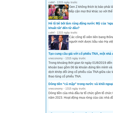
cafef - 1315 ngày trước
Gen Z không thích bị bảo phải 
tiếp cận mọi thứ khác so với thế
Hé lộ bê bối làm rúng động nước Mỹ của 'ng
khuất tất’ đến từ đâu?
cafef - 1315 ngày trước
Các công tố viên liên bang thô
người mới được bầu vào Hạ việ
Tạo cung cầu giả với cổ phiếu TNA, một nhà đ
vneconomy - 1315 ngày trước
Trong khoảng thời gian từ ngày 01/8/2019 đến
khoản bao gồm 06 tài khoản đứng tên mình và 4
dịch khớp đối ứng cổ phiếu của TNA giữa các t
thao túng cổ phiếu TNA.
Dòng tiền “cá mập” trong nước và khối ngoại
vneconomy - 1315 ngày trước
Dòng tiền của nhà đầu tư tổ chức gồm tổ chức t
năm 2023. Hoạt động mua ròng của các nhà đầu