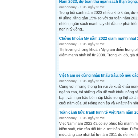
Năm 2023, dự toán thu ngân sách thận trọng, 
vneconomy - 1315 ngày trước
Trong bối cảnh năm 2023 nhiều khó khăn, dự t
tỷ đồng, tăng gần 15% so với dự toán năm 202
nhiên, ngân sách mạnh tay chi đầu tư phát tr
nghìn tỷ đồng..
Chứng khoán Mỹ năm 2022 giảm mạnh nhất 14 
vneconomy - 1315 ngày trước
Thị trường chứng khoán Mỹ giảm điểm trong ph
điểm mạnh nhất kể từ 2008. Trong khi đó, giá dầ
Việt Nam sẽ dừng nhập khẩu trâu, bò nếu cá
vneconomy - 1315 ngày trước
Cùng với những thông tin vui về xuất khẩu nôn
ngành cao, thì những vấn đề xuất khẩu nông 
bạn, vấn nạn trâu bò nhập khẩu trong thịt có c
cuối năm của Bộ Nông nghiệp và Phát triển n
Toàn cảnh bức tranh kinh tế Việt Nam năm 2
vneconomy - 1315 ngày trước
Việt Nam năm 2022 đã có sự phục hồi mạnh mẽ. 
kiểm soát, các cân đối lớn được bảo đảm. Điể
mức tăng cao nhất kể từ năm 2011 do nền kinh tế