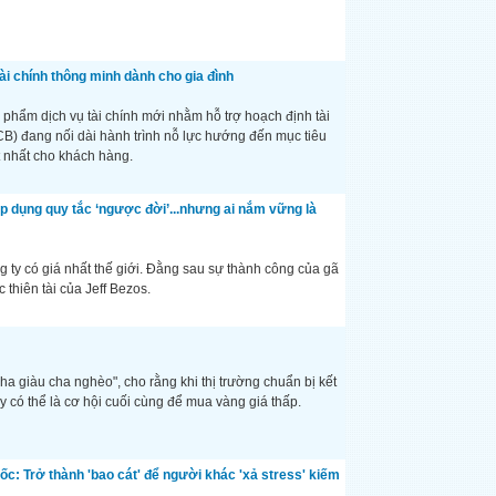
ài chính thông minh dành cho gia đình
 phẩm dịch vụ tài chính mới nhằm hỗ trợ hoạch định tài
CB) đang nối dài hành trình nỗ lực hướng đến mục tiêu
 nhất cho khách hàng.
 áp dụng quy tắc ‘ngược đời’...nhưng ai nắm vững là
 ty có giá nhất thế giới. Đằng sau sự thành công của gã
 thiên tài của Jeff Bezos.
ha giàu cha nghèo", cho rằng khi thị trường chuẩn bị kết
 có thể là cơ hội cuối cùng để mua vàng giá thấp.
ốc: Trở thành 'bao cát' để người khác 'xả stress' kiếm