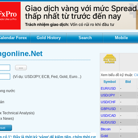
alendar Forex
Gold History
Search
Mobile
ngonline.net
Xem biểu đồ kỹ thuật:
Cl
(Ví dụ: USD/JPY, ECB, Fed, Gold, Euro...)
Symbol
Bid
EUR/USD
-
rong nước
USD/JPY
-
oán
USD/CHF
-
GBP/USD
-
x Technical Analysis)
USD/CAD
-
ex News)
AUD/USD
-
set
Bitcoin
-
Gold
-
có 1’: Đây là thời kỳ ‘vàng’ để kiếm tiền, chớp thời cơ