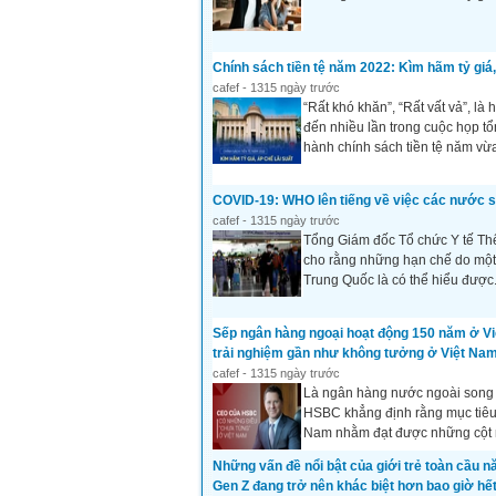
Chính sách tiền tệ năm 2022: Kìm hãm tỷ giá, 
cafef - 1315 ngày trước
“Rất khó khăn”, “Rất vất vả”, 
đến nhiều lần trong cuộc họp tổ
hành chính sách tiền tệ năm vừ
COVID-19: WHO lên tiếng về việc các nước s
cafef - 1315 ngày trước
Tổng Giám đốc Tổ chức Y tế T
cho rằng những hạn chế do một
Trung Quốc là có thể hiểu được
Sếp ngân hàng ngoại hoạt động 150 năm ở Vi
trải nghiệm gần như không tưởng ở Việt Nam
cafef - 1315 ngày trước
Là ngân hàng nước ngoài song 
HSBC khẳng định rằng mục tiêu 
Nam nhằm đạt được những cột 
Những vấn đề nổi bật của giới trẻ toàn cầu n
Gen Z đang trở nên khác biệt hơn bao giờ hế