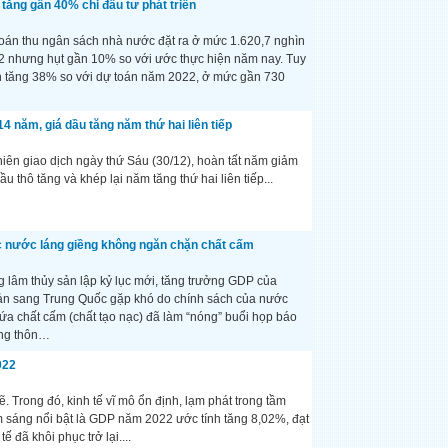
tăng gần 40% chi đầu tư phát triển
oán thu ngân sách nhà nước đặt ra ở mức 1.620,7 nghìn
2 nhưng hụt gần 10% so với ước thực hiện năm nay. Tuy
iển tăng 38% so với dự toán năm 2022, ở mức gần 730
năm, giá dầu tăng năm thứ hai liên tiếp
iên giao dịch ngày thứ Sáu (30/12), hoàn tất năm giảm
u thô tăng và khép lại năm tăng thứ hai liên tiếp...
c nước láng giềng không ngăn chặn chất cấm
g lâm thủy sản lập kỷ lục mới, tăng trưởng GDP của
sản sang Trung Quốc gặp khó do chính sách của nước
hứa chất cấm (chất tạo nạc) đã làm “nóng” buổi họp báo
ông thôn…
022
Trong đó, kinh tế vĩ mô ổn định, lạm phát trong tầm
m sáng nổi bật là GDP năm 2022 ước tính tăng 8,02%, đạt
 đã khôi phục trở lại....