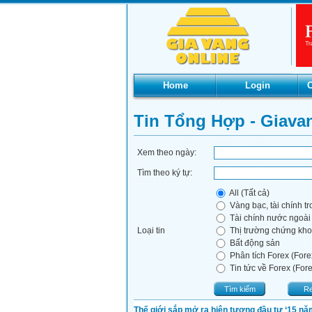
Home
Login
C
Tin Tổng Hợp - Giava
Xem theo ngày:
Tìm theo ký tự:
All (Tất cả)
Vàng bạc, tài chính t
Tài chính nước ngoài
Loại tin
Thị trường chứng kh
Bất động sản
Phân tích Forex (Fore
Tin tức về Forex (For
Tìm kiếm
Re
Thế giới sắp mở ra hiện tượng đầu tư ‘15 năm 