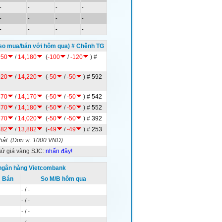
-
-
-
-
-
-
-
-
-
-
-
-
so mua/bán với hôm qua) # Chênh TG
950
/
14,180
(
-100
/
-120
)
#
920
/
14,220
(
-50
/
-50
)
#
592
870
/
14,170
(
-50
/
-50
)
#
542
870
/
14,180
(
-50
/
-50
)
#
552
570
/
14,020
(
-50
/
-50
)
#
392
182
/
13,882
(
-49
/
-49
)
#
253
hật:
(Đơn vị: 1000 VND)
sử giá vàng SJC:
nhấn đây!
 ngân hàng Vietcombank
Bán
So M/B hôm qua
-
/
-
-
/
-
-
/
-