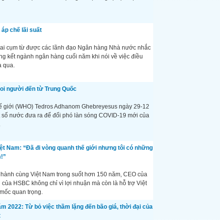
áp chế lãi suất
là hai cụm từ được các lãnh đạo Ngân hàng Nhà nước nhắc
ng kết ngành ngân hàng cuối năm khi nói về việc điều
a qua.
oi người đến từ Trung Quốc
hế giới (WHO) Tedros Adhanom Ghebreyesus ngày 29-12
 số nước đưa ra để đối phó làn sóng COVID-19 mới của
.
ệt Nam: “Đã đi vòng quanh thế giới nhưng tôi có những
!”
hành cùng Việt Nam trong suốt hơn 150 năm, CEO của
của HSBC không chỉ vì lợi nhuận mà còn là hỗ trợ Việt
mốc quan trọng.
ăm 2022: Từ bỏ việc thầm lặng đến bão giá, thời đại của
t