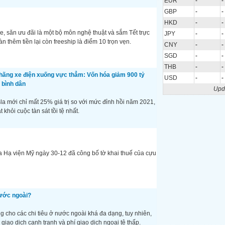
EUR
-
-
GBP
-
-
HKD
-
-
e, săn ưu đãi là một bộ môn nghệ thuật và sắm Tết trực
JPY
-
-
 thêm tiền lại còn freeship là điểm 10 trọn vẹn.
CNY
-
-
SGD
-
-
THB
-
-
n hãng xe điện xuống vực thẳm: Vốn hóa giảm 900 tỷ
USD
-
-
 bình dân
Upd
sla mới chỉ mất 25% giá trị so với mức đỉnh hồi năm 2021,
 khỏi cuộc tàn sát tồi tệ nhất.
a Hạ viện Mỹ ngày 30-12 đã công bố tờ khai thuế của cựu
nước ngoài?
g cho các chi tiêu ở nước ngoài khá đa dạng, tuy nhiên,
giao dịch cạnh tranh và phí giao dịch ngoại tệ thấp.