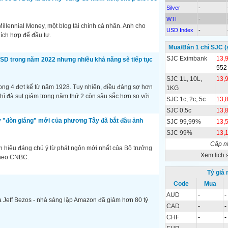
Silver
-
WTI
-
Millennial Money, một blog tài chính cá nhân. Anh cho
USD Index
-
ích hợp để đầu tư.
Mua/Bán 1 chỉ SJC (
SJC Eximbank
13,
SD trong năm 2022 nhưng nhiều khả năng sẽ tiếp tục
552
SJC 1L, 10L,
13,
rong 4 đợt kể từ năm 1928. Tuy nhiên, điều đáng sợ hơn
1KG
, thì đà sụt giảm trong năm thứ 2 còn sâu sắc hơn so với
SJC 1c, 2c, 5c
13,
SJC 0,5c
13,
y "đòn giáng" mới của phương Tây đã bắt đầu ảnh
SJC 99,99%
13,
SJC 99%
13,
Cập n
ín hiệu đáng chú ý từ phát ngôn mới nhất của Bộ trưởng
Xem lịch 
theo CNBC.
Tỷ giá
Code
Mua
AUD
-
-
a Jeff Bezos - nhà sáng lập Amazon đã giảm hơn 80 tỷ
CAD
-
-
CHF
-
-