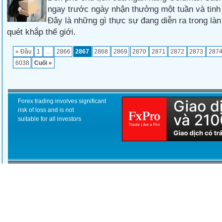
ngay trước ngày nhận thưởng một tuần và tinh t
Đây là những gì thực sự đang diễn ra trong làn
quét khắp thế giới.
« Đầu
1
…
2866
2867
2868
2869
2870
2871
2872
2873
287
6038
Cuối »
Forex trading involves significant
risk of loss and is not
suitable for all investors