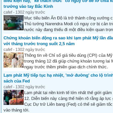
điều kiện này, "kẻ thách thức" có nguy cơ để lỡ chìa 
trưởng vào tay Bắc Kinh
cafef - 1302 ngày trước
Mục tiêu biến Ấn Độ là trở thành công xưởng c
Thủ tướng Narendra Modi có nguy cơ bị cản trở
nước này đang thiếu đi một điều kiện quan trọn
Chứng khoán biến động ra sao khi lạm phát Mỹ lần đầu
với tháng trước trong suốt 2,5 năm
cafef - 1302 ngày trước
Thông tin về Chỉ số giá tiêu dùng (CPI) của Mỹ
trong tháng 12 đã giúp chứng khoán tương lai
ngay trước thềm phiên giao dịch chính thức.
Lạm phát Mỹ tiếp tục hạ nhiệt, 'mở đường' cho lộ trìn
sách của Fed
cafef - 1302 ngày trước
Lạm phát tại nền kinh tế lớn nhất thế giới giảm
12. Diễn biến này càng thể hiện rõ rằng áp lực 
Cục Dự trữ Liên bang (Fed) có thể sẽ giảm tốc 
vào tháng tới.