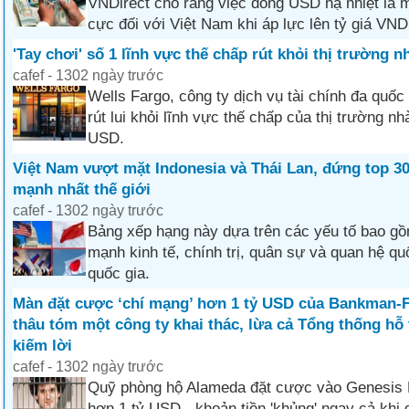
VNDirect cho rằng việc đồng USD hạ nhiệt là mộ
cực đối với Việt Nam khi áp lực lên tỷ giá VND
'Tay chơi' số 1 lĩnh vực thế chấp rút khỏi thị trường n
cafef - 1302 ngày trước
Wells Fargo, công ty dịch vụ tài chính đa quốc
rút lui khỏi lĩnh vực thế chấp của thị trường nhà
USD.
Việt Nam vượt mặt Indonesia và Thái Lan, đứng top 3
mạnh nhất thế giới
cafef - 1302 ngày trước
Bảng xếp hạng này dựa trên các yếu tố bao gồ
mạnh kinh tế, chính trị, quân sự và quan hệ qu
quốc gia.
Màn đặt cược ‘chí mạng’ hơn 1 tỷ USD của Bankman-F
thâu tóm một công ty khai thác, lừa cả Tổng thống hỗ 
kiếm lời
cafef - 1302 ngày trước
Quỹ phòng hộ Alameda đặt cược vào Genesis D
hơn 1 tỷ USD - khoản tiền 'khủng' ngay cả khi 