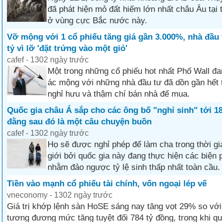
đã phát hiện mỏ đất hiếm lớn nhất châu Âu tại 
ở vùng cực Bắc nước này.
Vỡ mộng với 1 cổ phiếu tăng giá gần 3.000%, nhà đầu 
tỷ vì lỡ 'đặt trứng vào một giỏ'
cafef - 1302 ngày trước
Một trong những cổ phiếu hot nhất Phố Wall đa
ác mộng với những nhà đầu tư đã dồn gần hết ti
nghỉ hưu và thậm chí bán nhà để mua.
Quốc gia châu Á sắp cho các ông bố "nghỉ sinh" tới 
đằng sau đó là một câu chuyện buồn
cafef - 1302 ngày trước
Họ sẽ được nghỉ phép để làm cha trong thời gia
giới bởi quốc gia này đang thực hiện các biện p
nhằm đảo ngược tỷ lệ sinh thấp nhất toàn cầu.
Tiền vào mạnh cổ phiếu tài chính, vốn ngoại lép vế
vneconomy - 1302 ngày trước
Giá trị khớp lệnh sàn HoSE sáng nay tăng vọt 29% so vớ
tương đương mức tăng tuyệt đối 784 tỷ đồng, trong khi q