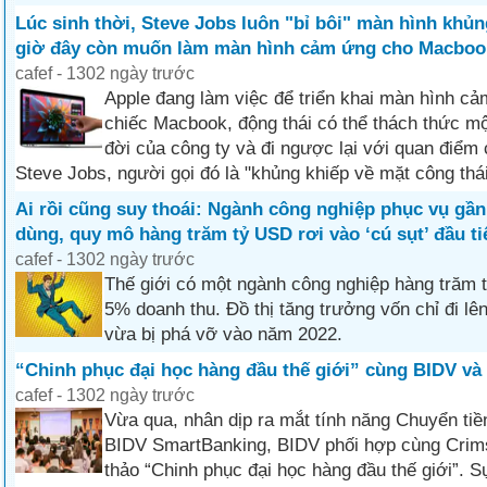
Lúc sinh thời, Steve Jobs luôn "bỉ bôi" màn hình khủ
giờ đây còn muốn làm màn hình cảm ứng cho Macboo
cafef - 1302 ngày trước
Apple đang làm việc để triển khai màn hình c
chiếc Macbook, động thái có thể thách thức mộ
đời của công ty và đi ngược lại với quan điểm
Steve Jobs, người gọi đó là "khủng khiếp về mặt công thái
Ai rồi cũng suy thoái: Ngành công nghiệp phục vụ gần
dùng, quy mô hàng trăm tỷ USD rơi vào ‘cú sụt’ đầu ti
cafef - 1302 ngày trước
Thế giới có một ngành công nghiệp hàng trăm
5% doanh thu. Đồ thị tăng trưởng vốn chỉ đi l
vừa bị phá vỡ vào năm 2022.
“Chinh phục đại học hàng đầu thế giới” cùng BIDV và
cafef - 1302 ngày trước
Vừa qua, nhân dịp ra mắt tính năng Chuyển tiền
BIDV SmartBanking, BIDV phối hợp cùng Crims
thảo “Chinh phục đại học hàng đầu thế giới”. S