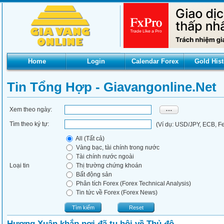
Home
Login
Calendar Forex
Gold Hist
Tin Tổng Hợp - Giavangonline.net
Xem theo ngày:
Tìm theo ký tự:
(Ví dụ: USD/JPY, ECB, Fed
All (Tất cả)
Vàng bạc, tài chính trong nước
Tài chính nước ngoài
Loại tin
Thị trường chứng khoán
Bất động sản
Phân tích Forex (Forex Technical Analysis)
Tin tức về Forex (Forex News)
Tìm kiếm
Reset
Hương Xuân khắp nơi đã tụ hội về Thủ đô