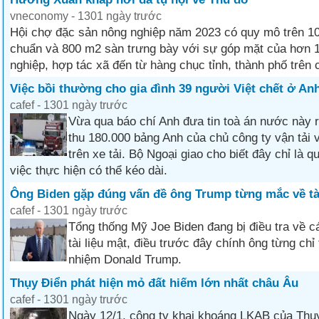
vneconomy - 1301 ngày trước
Hội chợ đặc sản nông nghiệp năm 2023 có quy mô trên 10
chuẩn và 800 m2 sàn trưng bày với sự góp mặt của hơn 1
nghiệp, hợp tác xã đến từ hàng chục tỉnh, thành phố trê
Việc bồi thường cho gia đình 39 người Việt chết ở Anh
cafef - 1301 ngày trước
Vừa qua báo chí Anh đưa tin toà án nước này r
thu 180.000 bảng Anh của chủ công ty vận tải 
trên xe tải. Bộ Ngoại giao cho biết đây chỉ là q
việc thực hiện có thể kéo dài.
Ông Biden gặp đúng vấn đề ông Trump từng mắc về tài
cafef - 1301 ngày trước
Tổng thống Mỹ Joe Biden đang bị điều tra về 
tài liệu mật, điều trước đây chính ông từng chỉ 
nhiệm Donald Trump.
Thụy Điển phát hiện mỏ đất hiếm lớn nhất châu Âu
cafef - 1301 ngày trước
Ngày 12/1, công ty khai khoáng LKAB của Thụ