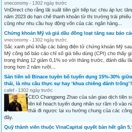
vneconomy - 1302 ngày trước
VnDirect cho rằng lãi suất tiền gửi tiếp tục chịu áp lực tă
năm 2023 do hạn chế thanh khoản từ thị trường trái phiếu
cũng như nhu cầu huy động vốn của các ngân hàng...
Chứng khoán Mỹ và giá dầu đồng loạt tăng sau báo cá
vneconomy - 1302 ngày trước
Sắc xanh phủ khắp các bảng điện tử chứng khoán Mỹ sau
Mỹ công bố báo cáo chỉ số giá tiêu dùng (CPI) cho thấy g
trong tháng 12 giảm 0,1% so với tháng trước, đánh dấu lầ
trong hơn 2 năm rưỡi...
Sàn tiền số Binace tuyên bố tuyển dụng 15%-30% giữa
thải, là nhu cầu thực sự hay ‘khua chiêng đánh trống’
cafef - 1302 ngày trước
CEO Changpeng Zhao của sàn giao dịch tiền s
lên kế hoạch tuyển dụng nhân sự rầm rộ vào 
thái đi ngược lại xu hướng chung của các công 
đây.
Quỹ thành viên thuộc VinaCapital quyết bán hết gần 5,