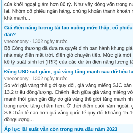
của khối ngoại giảm hơn 86 tỷ. Như vậy dòng vốn trong 
lại. Nhóm cổ phiếu ngân hàng, chứng khoán thanh khoản n
khá mạnh...
Giá điện năng lượng tái tạo xuống mức thấp, cổ phiếu
dẫn?
vneconomy - 1302 ngày trước
Bộ Công thương đã đưa ra quyết định ban hành khung giá
nhà máy điện mặt trời, điện gió chuyển tiếp. Mức giá mới
kể tỷ suất sinh lời (IRR) của các dự án điện năng lượng tá
Đồng USD sụt giảm, giá vàng tăng mạnh sau dữ liệu l
vneconomy - 1302 ngày trước
So với giá vàng thế giới quy đổi, giá vàng miếng SJC bán
13,2 triệu đồng/lượng. Chênh lệch giữa giá vàng miếng vớ
mạnh thời gian gần đây do giá vàng thế giới tăng mạnh n
trong nước tăng chậm hơn. Ở thời điểm cuối năm ngoái, 
SJC bán lẻ cao hơn giá vàng quốc tế quy đổi khoảng 15-16
đồng/lượng...
Áp lực lãi suất vẫn còn trong nửa đầu năm 2023