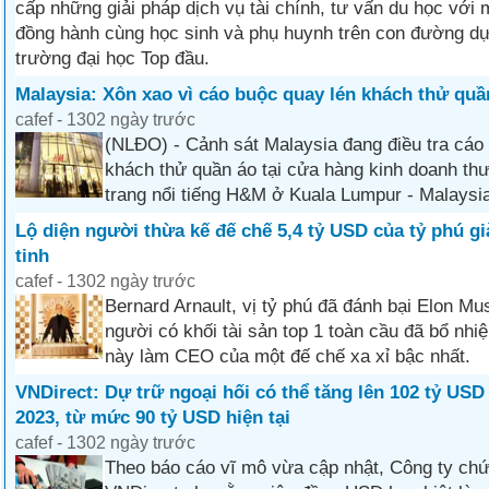
cấp những giải pháp dịch vụ tài chính, tư vấn du học vớ
đồng hành cùng học sinh và phụ huynh trên con đường dự
trường đại học Top đầu.
Malaysia: Xôn xao vì cáo buộc quay lén khách thử quầ
cafef - 1302 ngày trước
(NLĐO) - Cảnh sát Malaysia đang điều tra cáo
khách thử quần áo tại cửa hàng kinh doanh thư
trang nổi tiếng H&M ở Kuala Lumpur - Malaysi
Lộ diện người thừa kế đế chế 5,4 tỷ USD của tỷ phú g
tinh
cafef - 1302 ngày trước
Bernard Arnault, vị tỷ phú đã đánh bại Elon Mu
người có khối tài sản top 1 toàn cầu đã bổ nh
này làm CEO của một đế chế xa xỉ bậc nhất.
VNDirect: Dự trữ ngoại hối có thể tăng lên 102 tỷ US
2023, từ mức 90 tỷ USD hiện tại
cafef - 1302 ngày trước
Theo báo cáo vĩ mô vừa cập nhật, Công ty ch