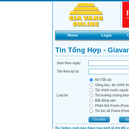
Home
Login
C
Tin Tổng Hợp - Giava
Xem theo ngày:
Tìm theo ký tự:
All (Tất cả)
Vàng bạc, tài chính t
Tài chính nước ngoài
Loại tin
Thị trường chứng kh
Bất động sản
Phân tích Forex (Fore
Tin tức về Forex (For
Tìm kiếm
Re
Bà Yellen cảnh báo thảm họa kinh tế khi Mỹ 