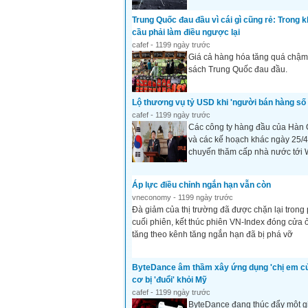
Trung Quốc đau đầu vì cái gì cũng rẻ: Trong kh
cầu phải làm điều ngược lại
cafef - 1199 ngày trước
Giá cả hàng hóa tăng quá chậm,
sách Trung Quốc đau đầu.
Lộ thương vụ tỷ USD khi 'người bán hàng số
cafef - 1199 ngày trước
Các công ty hàng đầu của Hàn 
và các kế hoạch khác ngày 25/4
chuyến thăm cấp nhà nước tới 
Áp lực điều chỉnh ngắn hạn vẫn còn
vneconomy - 1199 ngày trước
Đà giảm của thị trường đã được chặn lại tron
cuối phiên, kết thúc phiên VN-Index đóng cửa
tăng theo kênh tăng ngắn hạn đã bị phá vỡ
ByteDance âm thầm xây ứng dụng 'chị em của 
cơ bị 'đuổi' khỏi Mỹ
cafef - 1199 ngày trước
ByteDance đang thúc đẩy một gi