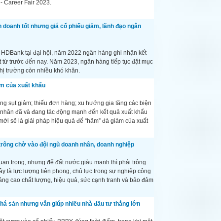
- Career Fair 2023.
 doanh tốt nhưng giá cổ phiếu giảm, lãnh đạo ngân
 HDBank tại đại hội, năm 2022 ngân hàng ghi nhận kết
ất từ trước đến nay. Năm 2023, ngân hàng tiếp tục đặt mục
thị trường còn nhiều khó khăn.
ảm của xuất khẩu
ống sụt giảm; thiếu đơn hàng; xu hướng gia tăng các biện
hân đã và đang tác động mạnh đến kết quả xuất khẩu
mới sẽ là giải pháp hiệu quả để “hãm” đà giảm của xuất
trông chờ vào đội ngũ doanh nhân, doanh nghiệp
ò quan trọng, nhưng để đất nước giàu mạnh thì phải trông
 là lực lượng tiên phong, chủ lực trong sự nghiệp công
âng cao chất lượng, hiệu quả, sức cạnh tranh và bảo đảm
phá sản nhưng vẫn giúp nhiều nhà đầu tư thắng lớn