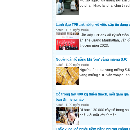
Một số người đã thắng lớn khi 
bộ phận khác lại phải chịu thiệt
Lãnh đạo TPBank nói gì về việc cấp tín dụn
cafef - 1199 ngày trước
Gần đây TPBank đã ký kết thỏa t
án The Grand Manhattan, vấn đ
thường niên 2023.
Người dân lỗ nặng khi 'ôm' vàng miếng SJC
cafef - 1199 ngày trước
Người dân mua vàng miếng SJC 
vàng miếng SJC vẫn xoay quanh
Có trong tay 400 kg thiên thạch, mỗi gam gi
bán đi miếng nào
cafef - 1199 ngày trước
Đi hơn 130.000 cây số trong sa m
phải đối mặt với tử thần.
Thấy 2 loại cổ phiếu tiềm năng nhưng không m