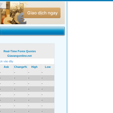
Real-Time Forex Quotes
Giavangonline.net
ick vào đây
Ask
Change%
High
Low
-
-
-
-
-
-
-
-
-
-
-
-
-
-
-
-
-
-
-
-
-
-
-
-
-
-
-
-
-
-
-
-