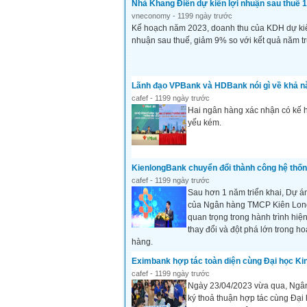
Nhà Khang Điền dự kiến lợi nhuận sau thuế 
vneconomy - 1199 ngày trước
Kế hoạch năm 2023, doanh thu của KDH dự kiến
nhuận sau thuế, giảm 9% so với kết quả năm 
Lãnh đạo VPBank và HDBank nói gì về khả n
cafef - 1199 ngày trước
Hai ngân hàng xác nhận có kế h
yếu kém.
KienlongBank chuyển đổi thành công hệ thốn
cafef - 1199 ngày trước
Sau hơn 1 năm triển khai, Dự á
của Ngân hàng TMCP Kiên Long 
quan trọng trong hành trình hiệ
thay đổi và đột phá lớn trong h
hàng.
Eximbank hợp tác toàn diện cùng Đại học Ki
cafef - 1199 ngày trước
Ngày 23/04/2023 vừa qua, Ngâ
ký thoả thuận hợp tác cùng Đại