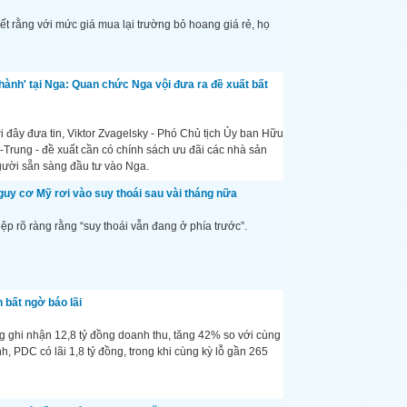
ết rằng với mức giá mua lại trường bỏ hoang giá rẻ, họ
hành' tại Nga: Quan chức Nga vội đưa ra đề xuất bất
 đây đưa tin, Viktor Zvagelsky - Phó Chủ tịch Ủy ban Hữu
-Trung - đề xuất cần có chính sách ưu đãi các nhà sản
gười sẵn sàng đầu tư vào Nga.
nguy cơ Mỹ rơi vào suy thoái sau vài tháng nữa
ệp rõ ràng rằng “suy thoái vẫn đang ở phía trước”.
 bất ngờ báo lãi
 ghi nhận 12,8 tỷ đồng doanh thu, tăng 42% so với cùng
nh, PDC có lãi 1,8 tỷ đồng, trong khi cùng kỳ lỗ gần 265