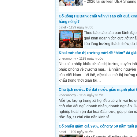
– 2026 tại sự kiện UEH Sharing 
Cổ đông HDBank chất vấn vì sao kết quả kinh
hàng nói gì?
cafef - 1199 ngày trước
Theo báo cáo của ban lãnh đạo
quả kinh doanh tích cực, tốt nh
tiêu tăng trưởng thách thức, dù 
Khai mở các thị trường mới để “hãm” đà gi
vneconomy - 1199 ngày trước
Nhu cầu nhập khẩu từ các thị trường truyền th
pháp phòng vệ thương mại…là những nguyên n
của Việt Nam… Vì thế, việc khai mở thị trường 
khẩu trong thời gian tới…
Chủ tịch nước: Để đất nước giàu mạnh phải 
vneconomy - 1199 ngày trước
Mỗi lực lượng trong xã hội đều có vị trí vai tr
chờ vào đội ngũ doanh nhân, doanh nghiệp. Đây
nghiệp hoá hiện đại hoá đất nước, góp phần n
độc lập, tự chủ của nền kinh tế...
Cổ phiếu giảm giá 99%, công ty 50 năm tuổi 
cafef - 1199 ngày trước