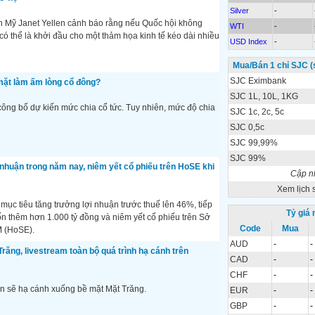
Silver
-
h Mỹ Janet Yellen cảnh báo rằng nếu Quốc hội không
WTI
-
có thể là khởi đầu cho một thảm họa kinh tế kéo dài nhiều
USD Index
-
Mua/Bán 1 chỉ SJC (
SJC Eximbank
 mặt làm ấm lòng cổ đông?
SJC 1L, 10L, 1KG
ng bố dự kiến mức chia cổ tức. Tuy nhiên, mức độ chia
SJC 1c, 2c, 5c
SJC 0,5c
SJC 99,99%
SJC 99%
nhuận trong năm nay, niêm yết cổ phiếu trên HoSE khi
Cập n
Xem lịch 
c tiêu tăng trưởng lợi nhuận trước thuế lên 46%, tiếp
Tỷ giá
vốn thêm hơn 1.000 tỷ đồng và niêm yết cổ phiếu trên Sở
Code
Mua
 (HoSE).
AUD
-
-
răng, livestream toàn bộ quá trình hạ cánh trên
CAD
-
-
CHF
-
-
hân sẽ hạ cánh xuống bề mặt Mặt Trăng.
EUR
-
-
GBP
-
-