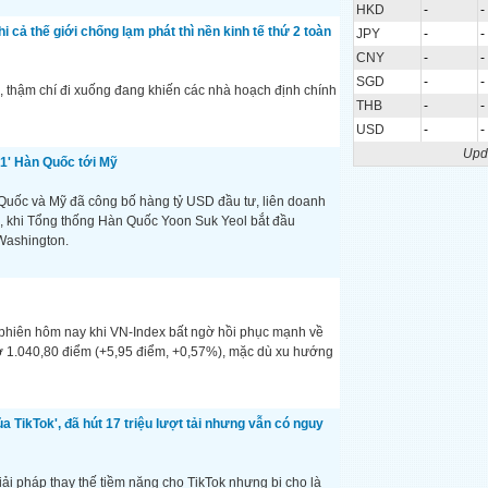
HKD
-
-
i cả thế giới chống lạm phát thì nền kinh tế thứ 2 toàn
JPY
-
-
CNY
-
-
SGD
-
-
 thậm chí đi xuống đang khiến các nhà hoạch định chính
THB
-
-
USD
-
-
Upd
 1' Hàn Quốc tới Mỹ
Quốc và Mỹ đã công bố hàng tỷ USD đầu tư, liên doanh
, khi Tổng thống Hàn Quốc Yoon Suk Yeol bắt đầu
Washington.
g phiên hôm nay khi VN-Index bất ngờ hồi phục mạnh về
 ở 1.040,80 điểm (+5,95 điểm, +0,57%), mặc dù xu hướng
TikTok', đã hút 17 triệu lượt tải nhưng vẫn có nguy
ải pháp thay thế tiềm năng cho TikTok nhưng bị cho là