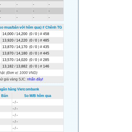
-
-
-
-
-
-
-
-
-
-
-
-
so mua/bán với hôm qua) # Chênh TG
14,000
/
14,200
(
0
/
0
)
#
458
13,920
/
14,220
(
0
/
0
)
#
485
13,870
/
14,170
(
0
/
0
)
#
435
13,870
/
14,180
(
0
/
0
)
#
445
13,570
/
14,020
(
0
/
0
)
#
285
13,182
/
13,882
(
0
/
0
)
#
146
hật:
(Đơn vị: 1000 VND)
sử giá vàng SJC:
nhấn đây!
 ngân hàng Vietcombank
Bán
So M/B hôm qua
-
/
-
-
/
-
-
/
-
-
/
-
-
/
-