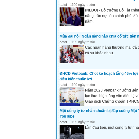
cafef - 1199 ngày trước
(NLĐO) - Bộ trưởng Bộ Tài chín
nâng trần nợ của chính phủ, đó 
năm.
Mùa đại hội: Ngân hàng nào chia cổ tức tiền
cafef - 1199 ngày trước
Các ngân hàng thương mại đã cô
có sự khác nhau.
ĐHCĐ Vietbank: Chốt kế hoạch tăng 46% lợi 
điều kiện thuận lợi
cafef - 1199 ngày trước
Năm 2023 Vietbank hướng đến mụ
tục thực hiện tăng vốn điều lệ 
Giao dịch Chứng khoán TP.HCM
Một công ty tư nhân chuẩn bị đáp xuống Mặt T
YouTube
cafef - 1199 ngày trước
Lần đầu tiên, một công ty tư n