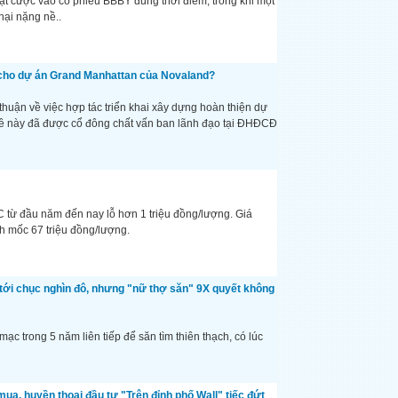
đặt cược vào cổ phiếu BBBY đúng thời điểm, trong khi một
 hại nặng nề..
g cho dự án Grand Manhattan của Novaland?
huận về việc hợp tác triển khai xây dựng hoàn thiện dự
ề này đã được cổ đông chất vấn ban lãnh đạo tại ĐHĐCĐ
từ đầu năm đến nay lỗ hơn 1 triệu đồng/lượng. Giá
 mốc 67 triệu đồng/lượng.
á tới chục nghìn đô, nhưng "nữ thợ săn" 9X quyết không
ạc trong 5 năm liên tiếp để săn tìm thiên thạch, có lúc
ua, huyền thoại đầu tư "Trên đỉnh phố Wall" tiếc đứt