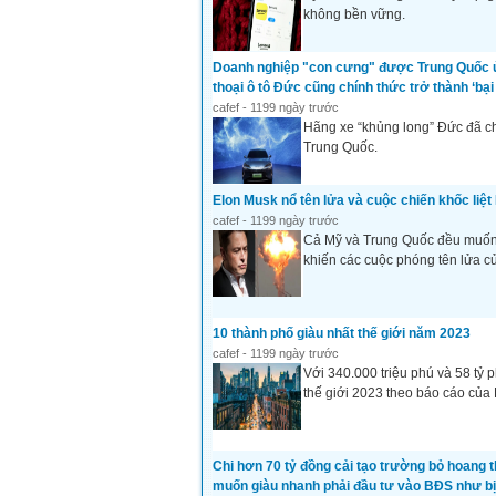
không bền vững.
Doanh nghiệp "con cưng" được Trung Quốc ủ
thoại ô tô Đức cũng chính thức trở thành ‘bạ
cafef - 1199 ngày trước
Hãng xe “khủng long” Đức đã chí
Trung Quốc.
Elon Musk nổ tên lửa và cuộc chiến khốc liệt
cafef - 1199 ngày trước
Cả Mỹ và Trung Quốc đều muốn d
khiến các cuộc phóng tên lửa c
10 thành phố giàu nhất thế giới năm 2023
cafef - 1199 ngày trước
Với 340.000 triệu phú và 58 tỷ
thế giới 2023 theo báo cáo của 
Chi hơn 70 tỷ đồng cải tạo trường bỏ hoang th
muốn giàu nhanh phải đầu tư vào BĐS như b