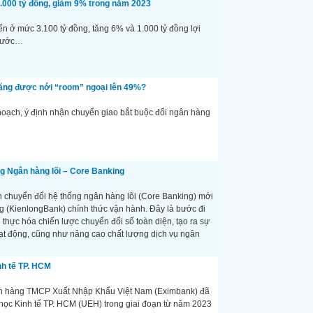
1.000 tỷ đồng, giảm 9% trong năm 2023
 ở mức 3.100 tỷ đồng, tăng 6% và 1.000 tỷ đồng lợi
trước…
ăng được nới “room” ngoại lên 49%?
oạch, ý định nhận chuyển giao bắt buộc đối ngân hàng
g Ngân hàng lõi – Core Banking
n chuyển đổi hệ thống ngân hàng lõi (Core Banking) mới
(KienlongBank) chính thức vận hành. Đây là bước đi
n thực hóa chiến lược chuyển đổi số toàn diện, tạo ra sự
oạt động, cũng như nâng cao chất lượng dịch vụ ngân
nh tế TP. HCM
n hàng TMCP Xuất Nhập Khẩu Việt Nam (Eximbank) đã
 học Kinh tế TP. HCM (UEH) trong giai đoạn từ năm 2023