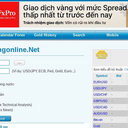
alendar Forex
Gold History
Search
Mobile
ngonline.net
Xem biểu đồ kỹ thuật:
Cl
(Ví dụ: USD/JPY, ECB, Fed, Gold, Euro...)
Symbol
Bid
EUR/USD
-
rong nước
USD/JPY
-
oán
USD/CHF
-
GBP/USD
-
x Technical Analysis)
USD/CAD
-
ex News)
AUD/USD
-
set
Bitcoin
-
Gold
-
vỡ nợ