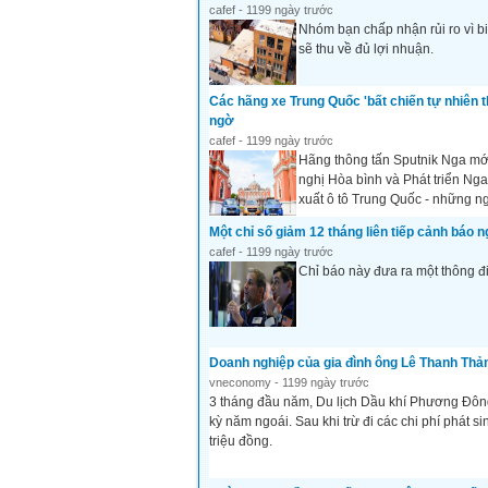
cafef - 1199 ngày trước
Nhóm bạn chấp nhận rủi ro vì bi
sẽ thu về đủ lợi nhuận.
Các hãng xe Trung Quốc 'bất chiến tự nhiên t
ngờ
cafef - 1199 ngày trước
Hãng thông tấn Sputnik Nga mới
nghị Hòa bình và Phát triển Nga
xuất ô tô Trung Quốc - những n
Một chỉ số giảm 12 tháng liên tiếp cảnh báo 
cafef - 1199 ngày trước
Chỉ báo này đưa ra một thông đi
Doanh nghiệp của gia đình ông Lê Thanh Thản
vneconomy - 1199 ngày trước
3 tháng đầu năm, Du lịch Dầu khí Phương Đông
kỳ năm ngoái. Sau khi trừ đi các chi phí phát si
triệu đồng.