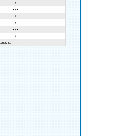
-
/
-
-
/
-
-
/
-
-
/
-
-
/
-
-
/
-
ated on:
-