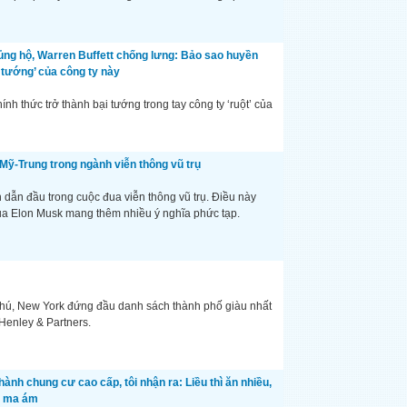
ng hộ, Warren Buffett chống lưng: Bảo sao huyền
i tướng’ của công ty này
nh thức trở thành bại tướng trong tay công ty ‘ruột’ của
 Mỹ-Trung trong ngành viễn thông vũ trụ
ẫn đầu trong cuộc đua viễn thông vũ trụ. Điều này
ủa Elon Musk mang thêm nhiều ý nghĩa phức tạp.
 phú, New York đứng đầu danh sách thành phố giàu nhất
Henley & Partners.
ành chung cư cao cấp, tôi nhận ra: Liều thì ăn nhiều,
ị ma ám