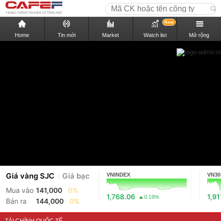
New
Home
Tin mới
Market
Watch list
Mở rộng
Giá vàng SJC
Giá bạc
VNINDEX
VN30
Mua vào
141,000
0%
1,768.06
1,91
0.19%
Bán ra
144,000
0%