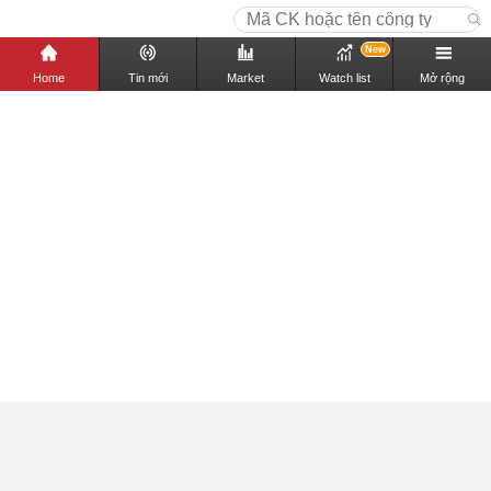
New
Home
Tin mới
Market
Watch list
Mở rộng