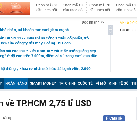
Chọn mã CK
Chọn mã CK
Chọn mã CK
Chọn mã CK
cần theo dõi
cần theo dõi
cần theo dõi
cần theo dõi
Đọc nhanh >>
khó nhằn, tài khoản mở mới giảm mạnh
ễn Du SN 1972 mua thành công 1 triệu cổ phiếu, trở
 lớn của công ty dệt may Hoàng Thị Loan
đỉnh núi cao thứ 5 Việt Nam, là “ cột mốc thiêng liêng đẹp
ng” ở độ cao trên 3.000m, điểm đến "trong mơ" của dân
 hệ thống y khoa tư nhân sở hữu 14 bệnh viện, 2.900
vừa được vinh danh "Hệ thống Y khoa tốt nhất Việt Nam
P
NGÂN HÀNG
SMART MONEY
TÀI CHÍNH QUỐC TẾ
VĨ MÔ
KINH TẾ SỐ
TH
hoán bị HoSE cắt margin trong tháng 8
iệp Việt thu hơn 1 tỷ USD ở nước ngoài trong nửa đầu
i nhuận tăng hơn 120%
ển về TP.HCM 2,75 tỉ USD
Vietcap dự phóng VN-Index có thể chạm mốc 1.885 điểm
áng 8
n hàng
Chia sẻ
lượng tiền hơn 62.000 tỷ đồng, lớn hơn cả Vinhomes,
y Điện Máy Xanh, Bách Hóa Xanh, An Khang, vốn hóa