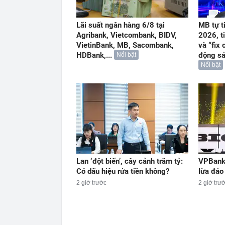
Lãi suất ngân hàng 6/8 tại
MB tự t
Agribank, Vietcombank, BIDV,
2026, t
VietinBank, MB, Sacombank,
và “fix 
HDBank,...
động s
Nổi bật
Nổi bật
Lan ‘đột biến’, cây cảnh trăm tỷ:
VPBank 
Có dấu hiệu rửa tiền không?
lừa đảo
2 giờ trước
2 giờ trư