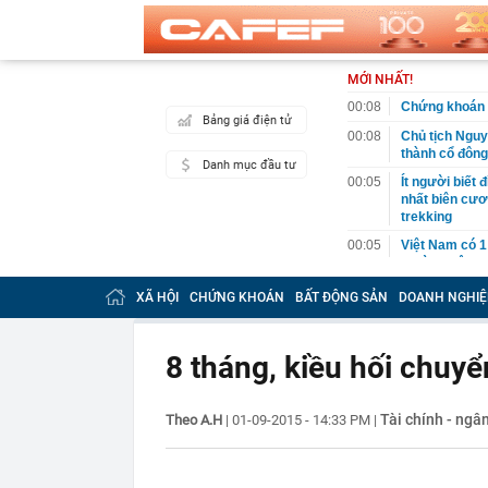
MỚI NHẤT!
00:08
Chứng khoán 
Bảng giá điện tử
00:08
Chủ tịch Nguy
thành cổ đông
Danh mục đầu tư
00:05
Ít người biết 
nhất biên cươ
trekking
00:05
Việt Nam có 1
giường bệnh, 
2026"
XÃ HỘI
CHỨNG KHOÁN
BẤT ĐỘNG SẢN
DOANH NGHIỆ
00:05
56 mã chứng k
00:03
Một doanh ngh
năm 2026, lợ
8 tháng, kiều hối chuy
00:03
Chứng khoán 
ngay trong th
Tài chính - ngâ
Theo A.H
|
01-09-2015 - 14:33 PM
|
00:01
VNPT nắm giữ 
Viettel Global
00:01
Nắm trong ta