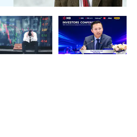
hoán khó nhằn, tài khoản
MB tự tin kế hoạch lợi nhuận
 giảm mạnh
2026, tiếp tục dẫn đầu về CASA
và “fix cứng” tỷ lệ cho vay bất
động sản ở mức 13% +/-2%