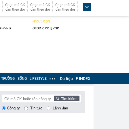
Chọn mã CK
Chọn mã CK
Chọn mã CK
cần theo dõi
cần theo dõi
cần theo dõi
Dữ liệu
F INDEX
Ị TRƯỜNG
SỐNG
LIFESTYLE
Công ty
Tin tức
Lãnh đạo