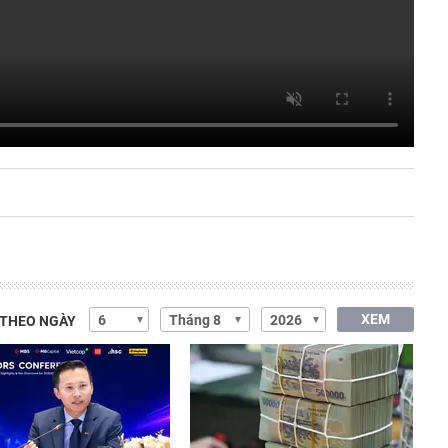
XEM
 THEO NGÀY