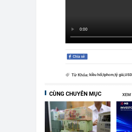
Chia sẻ
kiều hối,
tphcm,
tỷ giá,
USD
Từ Khóa:
CÙNG CHUYÊN MỤC
XEM