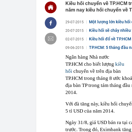
MWG chỉ nga
Kiều hối chuyển về TP.HCM tr
00:01
Khám xét ngôi
năm nay kiều hối chuyển về TP
5 thỏi vàng gi
23:28
4 dấu hiệu nh
Một lượng lớn kiều hối
29-07-2015
23:12
Quốc gia có l
Kiều hối sẽ chảy nhiều
20-07-2015
vượt Hàn Quốc
Kiều hối đổ về TP.HCM
02-07-2015
23:01
Người bán trá
nghề lại kiểm 
TP.HCM: 5 tháng đầu nă
09-06-2015
23:00
Tiếp viên tàu
Ngân hàng Nhà nước
sao nhiều hơn
TP.HCM cho biết lượng
kiều
22:34
Cụ bà 70 tuổi
hối
chuyển về trên địa bàn
biết bí quyết
TP.HCM trong tháng 8 ước khoản
22:34
Ngôi nhà chứ
địa bàn TP trong tám tháng đầu
22:31
Giá vàng vượt
2014.
22:30
Một doanh ngh
22:08
Lời khuyên ch
Với đà tăng này, kiều hối chuy
5 tỉ USD của năm 2014.
22:06
Nga được cho 
có thể bị khoé
Ngày 31/8, giá USD bán ra tại 
trước. Trong đó, Eximbank tăn