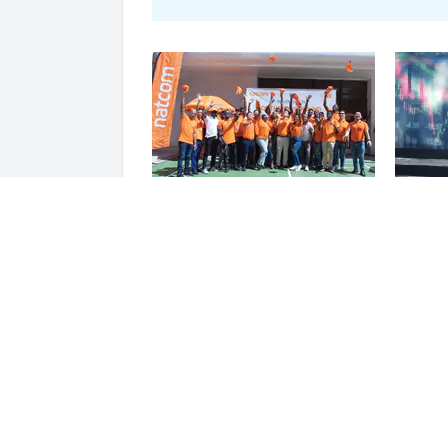
Một doanh nghiệp Việt thu hơn 1
Chứng k
tỷ USD ở nước ngoài trong nửa
mở mới
đầu năm 2026, lợi nhuận tăng
hơn 120%
ĐỌC THÊM