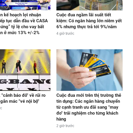
in kế hoạch lợi nhuận
Cuộc đua ngầm lãi suất tiết
iếp tục dẫn đầu về CASA
kiệm: Có ngân hàng lớn niêm yết
cứng” tỷ lệ cho vay bất
6% nhưng thực trả tới 9%/năm
ản ở mức 13% +/-2%
4 giờ trước
"cảnh báo đỏ" về rủi ro
Cuộc đua mới trên thị trường thẻ
 gắn mác "vé nội bộ"
tín dụng: Các ngân hàng chuyển
từ cạnh tranh ưu đãi sang "may
ớc
đo" trải nghiệm cho từng khách
hàng
2 giờ trước