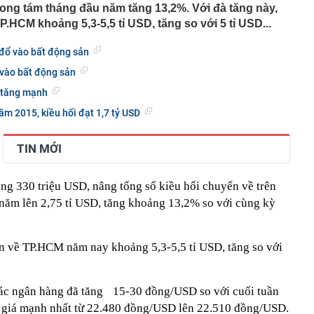
ng DMX
ong tám tháng đầu năm tăng 13,2%. Với đà tăng này,
 nhà cổ, phát hiện 'kho báu' gồm 1.000 đồng tiền vàng và
.HCM khoảng 5,3-5,5 tỉ USD, tăng so với 5 tỉ USD...
ấu trong nhiều ngăn bí mật - giá trị hơn 18 tỷ đồng
ận biết ngôi nhà có phong thuỷ không thuận lợi
 đổ vào bất động sản
ượng khách đến Việt Nam đông nhất 7 tháng đầu năm,
 vào bất động sản
 và Nga, gấp gần 6 lần Ấn Độ
 tăng mạnh
i cây tiết lộ: Khách thường chọn quả to, người trong
tra 5 chi tiết này trước
m 2015, kiều hối đạt 1,7 tỷ USD
 cao tốc quỳ gối 1h an ủi khách: 7 năm sau ở khách sạn 5
 ở nhà, bay hạng thương gia
TIN MỚI
 có xương trẻ khỏe như phụ nữ 30, bác sĩ kinh ngạc khi
g 330 triệu USD, nâng tổng số kiều hối chuyển về trên
a đựng tâm huyết của NSND Tự Long
 năm lên 2,75 tỉ USD, tăng khoảng 13,2% so với cùng kỳ
 4.300 USD/ounce, chuyên gia dự báo đỉnh mới
iệp dầu khí đem hơn 42.200 tỷ đồng gửi ngân hàng
o những người không rút điện ấm siêu tốc trước khi ngủ
ển về TP.HCM năm nay khoảng 5,3-5,5 tỉ USD, tăng so với
là có thêm "lá bài" từ Triều Tiên: Điểm yếu của Ukraine
t sâu?
các ngân hàng đã tăng 15-30 đồng/USD so với cuối tuần
g giá mạnh nhất từ 22.480 đồng/USD lên 22.510 đồng/USD.