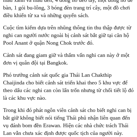
màu xanh và màu đen, 4 đồng hồ đeo tay, một đồng hồ để
bàn, 1 gói bu-lông, 3 bóng đèn trang trí cây, một đồ chơi
điều khiển từ xa và những quyển sách.
Cuộc tìm kiếm dựa trên nhũng thông tin thu thập được từ
nghi can người nước ngoài bị cảnh sát bắt giữ tại căn hộ
Pool Anant ở quận Nong Chok trước đó.
Cảnh sát đang giam giữ và thẩm vấn nghi can này ở một
đơn vị quân đội tại Bangkok.
Phó trưởng cảnh sát quốc gia Thái Lan Chakthip
Chaijinda cho biết cảnh sát triển khai theo 5 khu vực để
theo dấu các nghi can còn lẩn trốn nhưng từ chối tiết lộ đó
là các khu vực nào.
Trong khi đó phát ngôn viên cảnh sát cho biết nghi can bị
bắt giữ không biết nói tiếng Thái phủ nhận liên quan đến
vụ đánh bom đền Erawan. Hiện các nhà chức trách Thái
Lan vẫn chưa xác định được quốc tịch của người này.