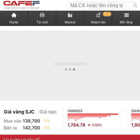
New
Home
Tin mới
Market
Watch list
Mở rộng
Giá vàng SJC
Giá bạc
VNINDEX
VN30
Mua vào
139,700
0%
1,764.78
1,9
-0.66%
Bán ra
142,700
0%