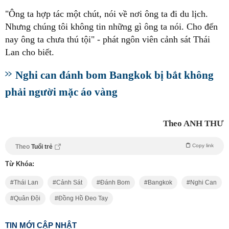
"Ông ta hợp tác một chút, nói về nơi ông ta đi du lịch.
Nhưng chúng tôi không tin những gì ông ta nói. Cho đến
nay ông ta chưa thú tội" - phát ngôn viên cảnh sát Thái
Lan cho biết.
Nghi can đánh bom Bangkok bị bắt không
phải người mặc áo vàng
Theo ANH THƯ
Copy link
Theo
Tuổi trẻ
Từ Khóa:
Thái Lan
Cảnh Sát
Đánh Bom
Bangkok
Nghi Can
Quân Đội
Đồng Hồ Đeo Tay
TIN MỚI CẬP NHẬT