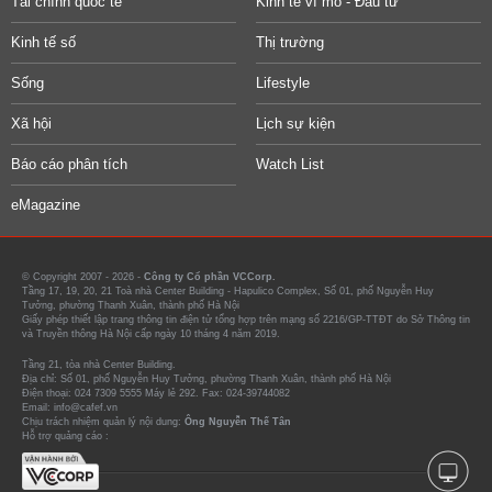
Tài chính quốc tế
Kinh tế vĩ mô - Đầu tư
Kinh tế số
Thị trường
Sống
Lifestyle
Xã hội
Lịch sự kiện
Báo cáo phân tích
Watch List
eMagazine
© Copyright 2007 - 2026 -
Công ty Cổ phần VCCorp.
Tầng 17, 19, 20, 21 Toà nhà Center Building - Hapulico Complex, Số 01, phố Nguyễn Huy
Tưởng, phường Thanh Xuân, thành phố Hà Nội
Giấy phép thiết lập trang thông tin điện tử tổng hợp trên mạng số 2216/GP-TTĐT do Sở Thông tin
và Truyền thông Hà Nội cấp ngày 10 tháng 4 năm 2019.
Tầng 21, tòa nhà Center Building.
Địa chỉ: Số 01, phố Nguyễn Huy Tưởng, phường Thanh Xuân, thành phố Hà Nội
Điện thoại: 024 7309 5555 Máy lẻ 292. Fax: 024-39744082
Email: info@cafef.vn
Chịu trách nhiệm quản lý nội dung:
Ông Nguyễn Thế Tân
Hỗ trợ quảng cáo :