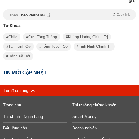
PV
Copy link
Theo
Theo Vietnam+
Từ Khóa:
Chile
Cựu Tổng Thống
Khủng Hoảng Chính Trị
Tái Tranh Cử
Tổng Tuyển Cử
Tình Hình Chính Trị
Đảng Xã Hội
TIN MỚI CẬP NHẬT
Lên đầu trang
Trang chủ
Thị trường chứng khoán
Tài chính - Ngân hàng
Smart Money
Bất động sản
Doanh nghiệp