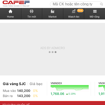
New
Home
Tin mới
Market
Watch list
Mở rộng
Giá vàng SJC
Giá bạc
VNINDEX
VN30
Mua vào
140,200
0%
1,768.06
1,91
0.19%
Bán ra
143,200
0%