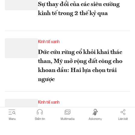
Sự thay đổi của các siêu cường
kinh tế trong 2 thế kỷ qua
Kinh tế xanh
Đức cứu rừng cổ khỏi khai thác
than, Mỹ mở rộng đất công cho
khoan dầu: Hai lựa chọn trái
ngược
Kinh tế xanh
Xe điện Trung Quốc tăng tốc tại
Menu
Điểm tin
Multimedia
Askonomy
Liên kết
Hàn Quốc: Khi "made in China"
vượt mặt các cường quốc xe hơi