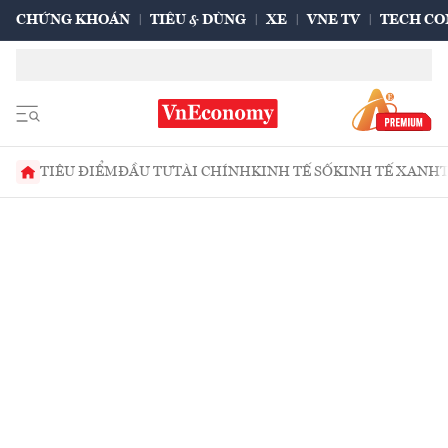
CHỨNG KHOÁN
TIÊU & DÙNG
XE
VNE TV
TECH CO
TIÊU ĐIỂM
ĐẦU TƯ
TÀI CHÍNH
KINH TẾ SỐ
KINH TẾ XANH