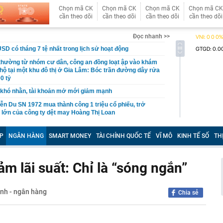
Chọn mã CK
Chọn mã CK
Chọn mã CK
Chọn mã CK
cần theo dõi
cần theo dõi
cần theo dõi
cần theo dõi
Đọc nhanh >>
USD có tháng 7 tệ nhất trong lịch sử hoạt động
 thường từ nhóm cư dân, công an đồng loạt ập vào khám
 hộ tại một khu đô thị ở Gia Lâm: Bóc trần đường dây rửa
0 tỷ
khó nhằn, tài khoản mở mới giảm mạnh
ễn Du SN 1972 mua thành công 1 triệu cổ phiếu, trở
 lớn của công ty dệt may Hoàng Thị Loan
đỉnh núi cao thứ 5 Việt Nam, là “ cột mốc thiêng liêng đẹp
ng” ở độ cao trên 3.000m, điểm đến "trong mơ" của dân
P
NGÂN HÀNG
SMART MONEY
TÀI CHÍNH QUỐC TẾ
VĨ MÔ
KINH TẾ SỐ
TH
 hệ thống y khoa tư nhân sở hữu 14 bệnh viện, 2.900
vừa được vinh danh "Hệ thống Y khoa tốt nhất Việt Nam
ảm lãi suất: Chỉ là “sóng ngắn”
hoán bị HoSE cắt margin trong tháng 8
ính - ngân hàng
Chia sẻ
iệp Việt thu hơn 1 tỷ USD ở nước ngoài trong nửa đầu
i nhuận tăng hơn 120%
Vietcap dự phóng VN-Index có thể chạm mốc 1.885 điểm