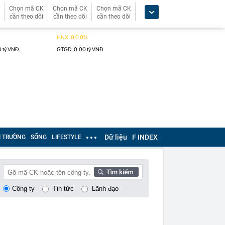
Chọn mã CK
Chọn mã CK
Chọn mã CK
cần theo dõi
cần theo dõi
cần theo dõi
Dữ liệu
F INDEX
Ị TRƯỜNG
SỐNG
LIFESTYLE
Công ty
Tin tức
Lãnh đạo