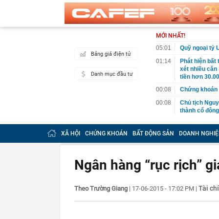
MỚI NHẤT!
05:01
Quỹ ngoại tỷ 
Bảng giá điện tử
01:14
Phát hiện bất
xét nhiều căn
Danh mục đầu tư
tiền hơn 30.00
00:08
Chứng khoán 
00:08
Chủ tịch Nguy
thành cổ đông
00:05
Ít người biết 
nhất biên cươ
XÃ HỘI
CHỨNG KHOÁN
BẤT ĐỘNG SẢN
DOANH NGHIỆ
trekking
00:05
Việt Nam có 1
giường bệnh, 
Ngân hàng “rục rịch” gi
2026"
00:05
56 mã chứng k
Tài ch
Theo Trường Giang
|
17-06-2015 - 17:02 PM
|
00:03
Một doanh ngh
năm 2026, lợ
00:03
Chứng khoán 