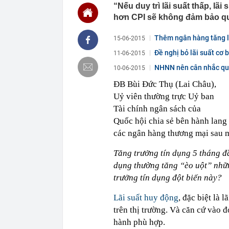
ngay trong th
“Nếu duy trì lãi suất thấp, lãi
00:01
VNPT nắm giữ 
hơn CPI sẽ không đảm bảo qu
Viettel Global
Thêm ngân hàng tăng l
00:01
Nắm trong ta
15-06-2015
MWG chỉ nga
Đề nghị bỏ lãi suất cơ 
11-06-2015
00:01
Khám xét ngôi
NHNN nên cân nhắc quy 
5 thỏi vàng gi
10-06-2015
23:28
4 dấu hiệu nh
ĐB Bùi Đức Thụ (Lai Châu),
23:12
Quốc gia có l
Uỷ viên thường trực Uỷ ban
vượt Hàn Quốc
Tài chính ngân sách của
23:01
Người bán trá
Quốc hội chia sẻ bên hành lang
nghề lại kiểm 
các ngân hàng thương mại sau m
23:00
Tiếp viên tàu
sao nhiều hơn
Tăng trưởng tín dụng 5 tháng đầ
22:34
Cụ bà 70 tuổi
dụng thường tăng “èo uột” nhữn
biết bí quyết
trưởng tín dụng đột biến này?
22:34
Ngôi nhà chứ
22:31
Giá vàng vượt
Lãi suất huy động
, đặc biệt là 
22:30
Một doanh ngh
trên thị trường. Và căn cứ vào
hành phù hợp.