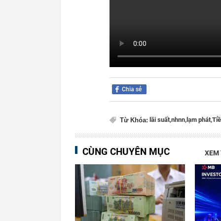
Chia sẻ
lãi suất,
nhnn,
lạm phát,
Tiề
Từ Khóa:
CÙNG CHUYÊN MỤC
XEM