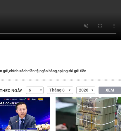
n gửi,
chính sách tiền tệ,
ngân hàng,
cpi,
người gửi tiền
XEM
 THEO NGÀY