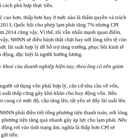
i cách phù hợp thực tiễn.
tệ
cao hơn, thấp hơn hay ở mức nào là thẩm quyền và trách
2013, Quốc hội cho phép lạm phát tăng 7% nhưng CPI
năm 2014 cũng vậy. Vì thế, tôi vẫn nhấn mạnh quan điểm,
vậy, NHNN sẽ điều hành thắt chặt hay nới lỏng tiền tệ còn
mức lãi suất hợp lý để hỗ trợ tăng trưởng, phục hồi kinh tế
o động, đặc biệt là người hưởng lương.
ức khoẻ của doanh nghiệp hiện nay, theo ông có nên giảm
i người sử dụng vốn phải hợp lý, căn cứ nhu cầu về vốn,
ãi suất thấp cũng gây khó khăn cho huy động vốn. Nếu
 cung có mức độ, cầu tăng lên, tất yếu sẽ đẩy lãi suất lên.
ì NHNN phải điều tiết tổng phương tiện thanh toán, nới lỏng
g phương tiện tăng quá nhanh gây áp lực cho lạm phát. Nếu
uy động rơi vào tình trạng âm, nghĩa là thấp hơn CPI sẽ
gửi tiền.