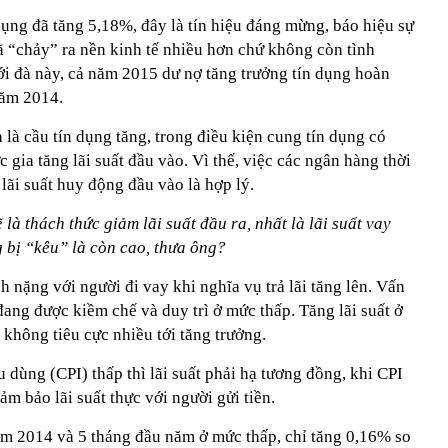
ụng đã tăng 5,18%, đây là tín hiệu đáng mừng, báo hiệu sự
đã “chảy” ra nền kinh tế nhiều hơn chứ không còn tình
ới đà này, cả năm 2015 dư nợ tăng trưởng tín dụng hoàn
năm 2014.
 là cầu tín dụng tăng, trong điều kiện cung tín dụng có
ực gia tăng lãi suất đầu vào. Vì thế, việc các ngân hàng thời
lãi suất huy động đầu vào là hợp lý.
là thách thức giảm lãi suất đầu ra, nhất là lãi suất vay
 bị “kêu” là còn cao, thưa ông?
nh nặng với người đi vay khi nghĩa vụ trả lãi tăng lên. Vấn
 đang được kiềm chế và duy trì ở mức thấp. Tăng lãi suất ở
 không tiêu cực nhiều tới tăng trưởng.
êu dùng (CPI) thấp thì lãi suất phải hạ tương đồng, khi CPI
đảm bảo lãi suất thực với người gửi tiền.
ăm 2014 và 5 tháng đầu năm ở mức thấp, chỉ tăng 0,16% so