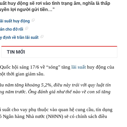
áng 8
 suất huy động sẽ rơi vào tình trạng âm, nghĩa là thấp
lượng tiền hơn 62.000 tỷ đồng, lớn hơn cả Vinhomes,
yền lợi người gửi tiền…”
ãi suất huy động
y Điện Máy Xanh, Bách Hóa Xanh, An Khang, vốn hóa
ng DMX
bản cho đỡ rối
 nhà cổ, phát hiện 'kho báu' gồm 1.000 đồng tiền vàng và
định về trần lãi suất
ấu trong nhiều ngăn bí mật - giá trị hơn 18 tỷ đồng
ận biết ngôi nhà có phong thuỷ không thuận lợi
TIN MỚI
ượng khách đến Việt Nam đông nhất 7 tháng đầu năm,
 và Nga, gấp gần 6 lần Ấn Độ
i cây tiết lộ: Khách thường chọn quả to, người trong
 Quốc hội sáng 17/6 về “sóng” tăng
lãi suất
huy động của
tra 5 chi tiết này trước
ột thời gian giảm sâu.
 cao tốc quỳ gối 1h an ủi khách: 7 năm sau ở khách sạn 5
 ở nhà, bay hạng thương gia
u năm tăng khoảng 5,2%, điều này trái với quy luật tín
 có xương trẻ khỏe như phụ nữ 30, bác sĩ kinh ngạc khi
g năm trước. Ông đánh giá như thế nào về con số tăng
a đựng tâm huyết của NSND Tự Long
 4.300 USD/ounce, chuyên gia dự báo đỉnh mới
lãi suất cho vay phụ thuộc vào quan hệ cung cầu, tín dụng
iệp dầu khí đem hơn 42.200 tỷ đồng gửi ngân hàng
 đó Ngân hàng Nhà nước (NHNN) sẽ có chính sách điều