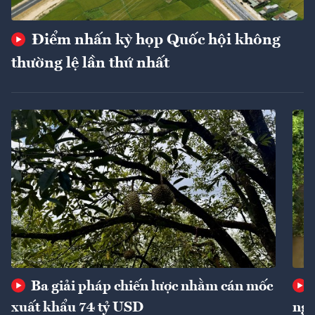
Điểm nhấn kỳ họp Quốc hội không
thường lệ lần thứ nhất
Ba giải pháp chiến lược nhằm cán mốc
xuất khẩu 74 tỷ USD
ngu