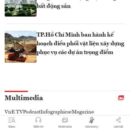
bất động sản
TP.Hồ Chí Minh ban hành kế
hoạch điều phối vật liệu xây dựng
phục vụ các dự án trọng điểm
Multimedia
VnE TV
Podcast
Infographics
eMagazine
Menu
Điểm tin
Multimedia
Askonomy
Liên kết