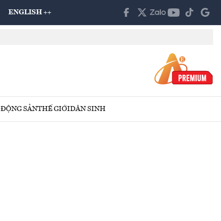
ENGLISH ++
 ĐỘNG SẢN
THẾ GIỚI
DÂN SINH