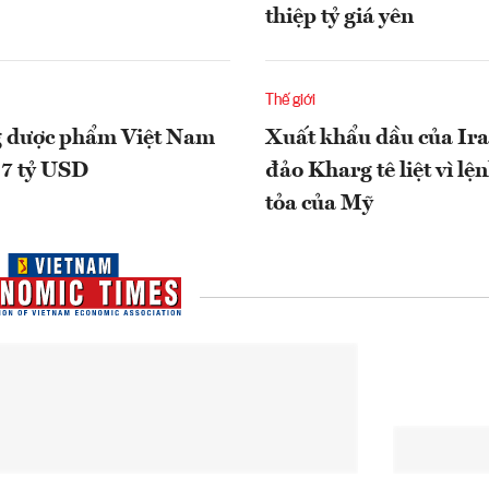
thiệp tỷ giá yên
Thế giới
g dược phẩm Việt Nam
Xuất khẩu dầu của Ira
7 tỷ USD
đảo Kharg tê liệt vì l
tỏa của Mỹ