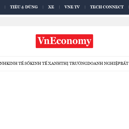
TIÊU & DÙNG
XE
VNE TV
TECH CONNECT
ÍNH
KINH TẾ SỐ
KINH TẾ XANH
THỊ TRƯỜNG
DOANH NGHIỆP
BẤT