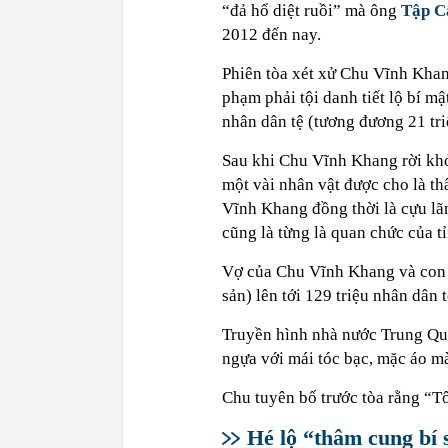
“đả hổ diệt ruồi” mà ông
Tập C
2012 đến nay.
Phiên tòa xét xử Chu Vĩnh Khan
phạm phải tội danh tiết lộ bí mậ
nhân dân tệ (tương đương 21 tr
Sau khi Chu Vĩnh Khang rời khỏ
một vài nhân vật được cho là th
Vĩnh Khang đồng thời là cựu l
cũng là từng là quan chức của 
Vợ của Chu Vĩnh Khang và con t
sản) lên tới 129 triệu nhân dân t
Truyền hình nhà nước Trung Qu
ngựa với mái tóc bạc, mặc áo m
Chu tuyên bố trước tòa rằng “T
Hé lộ “thâm cung bí