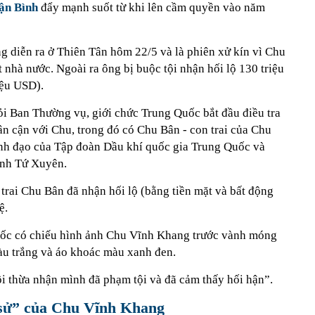
ận Bình
đẩy mạnh suốt từ khi lên cầm quyền vào năm
g diễn ra ở Thiên Tân hôm 22/5 và là phiên xử kín vì Chu
t nhà nước. Ngoài ra ông bị buộc tội nhận hối lộ 130 triệu
iệu USD).
i Ban Thường vụ, giới chức Trung Quốc bắt đầu điều tra
ân cận với Chu, trong đó có Chu Bân - con trai của Chu
ãnh đạo của Tập đoàn Dầu khí quốc gia Trung Quốc và
tỉnh Tứ Xuyên.
rai Chu Bân đã nhận hối lộ (bằng tiền mặt và bất động
ệ.
ốc có chiếu hình ảnh Chu Vĩnh Khang trước vành móng
àu trắng và áo khoác màu xanh đen.
ôi thừa nhận mình đã phạm tội và đã cảm thấy hối hận”.
 sử” của Chu Vĩnh Khang