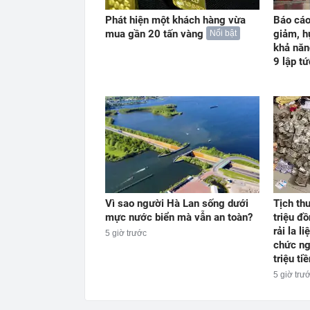
Phát hiện một khách hàng vừa
Báo cáo
mua gần 20 tấn vàng
giảm, h
Nổi bật
khả năn
9 lập t
Vì sao người Hà Lan sống dưới
Tịch thu
mực nước biển mà vẫn an toàn?
triệu đ
rải la l
5 giờ trước
chức n
triệu tiề
5 giờ trư