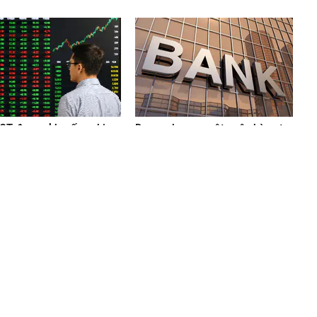
T đưa ra khuyến nghị
Dư nợ cho vay một ngân hàng tư
ọng cho nhà đầu tư chứng
nhân tăng vọt, bằng cả BIDV và
Vietcombank cộng lại: Hơn 40%
dư nợ tăng thêm rót vào kinh
doanh bất động sản, tỷ lệ nợ xấu
ở mức 3,28%