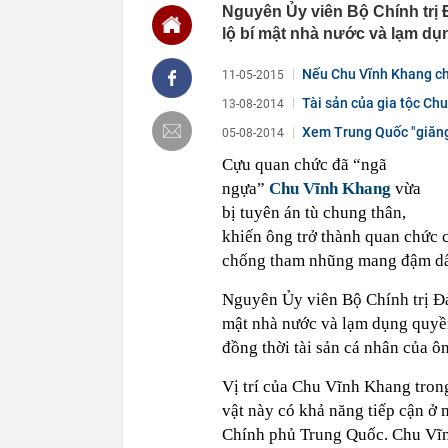
Nguyên Ủy viên Bộ Chính trị Đ
14:29
Ra lệnh bắt 
Tuấn SN 1977
lộ bí mật nhà nước và lạm dụ
14:22
Cú sốc của Đ
Nếu Chu Vĩnh Khang ch
11-05-2015
14:20
Honda chính t
đe dọa Honda
Tài sản của gia tộc Ch
13-08-2014
14:15
Trường đại họ
Xem Trung Quốc "giăng
05-08-2014
2026
Cựu quan chức đã “ngã
14:09
Diện mạo đườn
công
ngựa”
Chu Vĩnh Khang
vừa
14:00
Từng tiết kiệm
bị tuyên án tù chung thân,
lời khuyên ng
khiến ông trở thành quan chức c
13:54
Một cổ đông l
chống tham nhũng mang đậm dấu
13:50
Cụ bà 111 tuổi
thập kỷ
Nguyên Ủy viên Bộ Chính trị Đản
13:47
Nhu cầu tìm ki
mật nhà nước và lạm dụng quyền
13:43
Giá gạo châu 
đồng thời tài sản cá nhân của ô
Vị trí của Chu Vĩnh Khang tron
vật này có khả năng tiếp cận ở
Chính phủ Trung Quốc. Chu Vĩnh