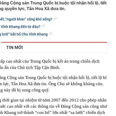
ảng Cộng sản Trung Quốc bị buộc tội nhận hối lộ, tiết
tạm giam nguyên Trưởng Ban quản lý chung cư Ngô Anh
ng quyền lực, Tân Hoa Xã đưa tin.
en Vâu
ết, "người khác" cũng khó sống?
hức ra mắt xe tay côn cổ điển 150 cc giá 30 triệu đồng
 Winner X và Yamaha Exciter
u Vĩnh Khang đến từ đâu?
c đầu tiên có ngành đạt điểm chuẩn tuyệt đối 30/30 năm
 lưới" bắt hổ Chu Vĩnh Khang
g nối cao tốc TP.HCM - Long Thành sau gần 8 tháng thi
TIN MỚI
 hơn nửa thu nhập, tôi mới hiểu “càng ít tiêu càng tốt” là
uy hiểm
ấp cao nhất của Trung Quốc bị kết án trong chiến dịch
ớn muốn tăng sở hữu tại Digiworld
 ấn của Chủ tịch Tập Cận Bình.
 vẫn ra đồng, tiết lộ những thói quen duy trì suốt nhiều
g Cộng sản Trung Quốc bị buộc tội nhận hối lộ, tiết lộ bí
ếm việc làm tăng vọt, lộ diện 'ngành hot'
 lực, Tân Hoa Xã đưa tin. Ông Chu sẽ không kháng cáo,
Á duy trì ở mức cao
ng này đã bị sung công quỹ.
g thời gian tại nhiệm từ năm 2007 đến 2012 cho phép nhân
 mức cao nhất với các thông tin về Đảng Cộng sản cũng như
 Khang trở thành “con hổ” lớn nhất “sa lưới” chiến dịch