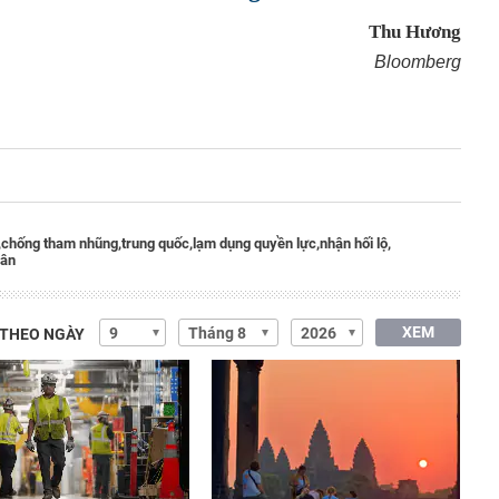
Thu Hương
Bloomberg
,
chống tham nhũng,
trung quốc,
lạm dụng quyền lực,
nhận hối lộ,
hân
XEM
 THEO NGÀY