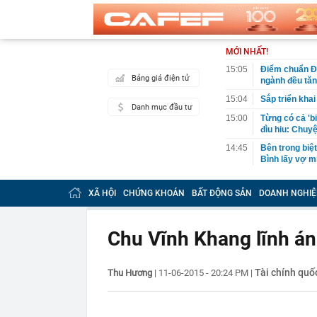
MỚI NHẤT!
15:05
Điểm chuẩn Đạ
Bảng giá điện tử
ngành đều tă
15:04
Sắp triển kha
Danh mục đầu tư
15:00
Từng có cả 'b
đìu hiu: Chuy
14:45
Bên trong biệ
Bình lấy vợ m
14:45
Công an có cả
biết rõ
XÃ HỘI
CHỨNG KHOÁN
BẤT ĐỘNG SẢN
DOANH NGHIỆ
14:44
Điểm chuẩn H
14:41
Trước khi đi n
Chu Vĩnh Khang lĩnh án
năm sau sự kh
14:40
Vì sao ì ạch 
Tài chính quố
Thu Hương
|
11-06-2015 - 20:24 PM
|
14:39
Nhà vàng bị '
14:30
Pin 9 tiếng, s
đối đầu sản 