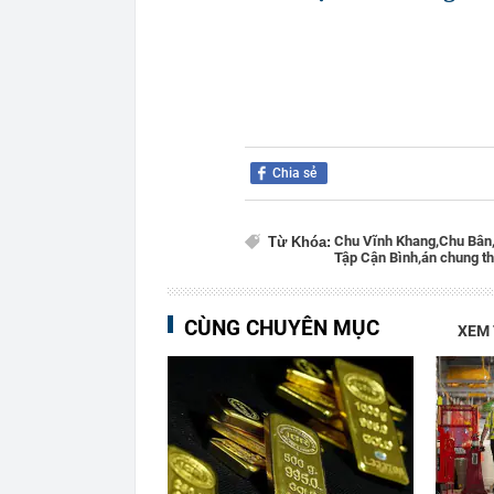
Chia sẻ
Chu Vĩnh Khang,
Chu Bân
Từ Khóa:
Tập Cận Bình,
án chung t
CÙNG CHUYÊN MỤC
XEM