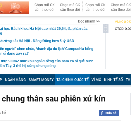
Chọn mã CK
Chọn mã CK
Chọn mã CK
Chọn mã CK
cần theo dõi
cần theo dõi
cần theo dõi
cần theo dõi
Đọc nhanh >>
i học Bách khoa Hà Nội cao nhất 29,54, đa phần các
ng
i đường sắt Hà Nội - Đồng Đăng hơn 5 tỷ USD
iển người' chen chúc, ‘thánh địa du lịch’ Campuchia bỗng
ện gì đang xảy ra?
t thự 500m2 như khu nghỉ dưỡng của nam ca sĩ quê Ninh
iền Tây, 3 thế hệ cùng chung sống
nh báo quan trọng liên quan đến sổ đỏ, người dân nên
P
NGÂN HÀNG
SMART MONEY
TÀI CHÍNH QUỐC TẾ
VĨ MÔ
KINH TẾ SỐ
TH
ọc viện Ngân hàng 2026 cao nhất 26,61
gủ nửa tiếng, hãy kiên trì cùng con làm 3 việc này, 10
 chung thân sau phiên xử kín
ác biệt giữa con và bạn bè đồng trang lứa sẽ thấy rõ
làm hạ tầng sạc xe điện trên cao tốc Bắc - Nam?
c tế
Chia sẻ
sờ gáy': Bảo Tín Mạnh Hải, Mi Hồng làm ăn ra sao?
ạc 7 lần: Samsung và Google chính thức lộ diện kính AI
phẩm của Meta