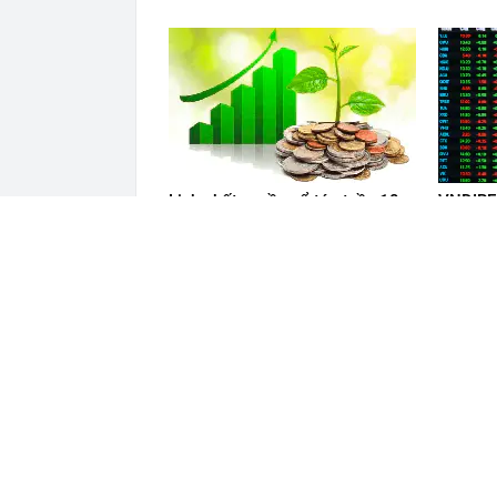
Lịch chốt quyền cổ tức tuần 10-
VNDIREC
14/8: Một ngân hàng lớn "lăn
quan tr
chốt", cổ tức tiền mặt cao nhất
khoán
100%
ĐỌC THÊM