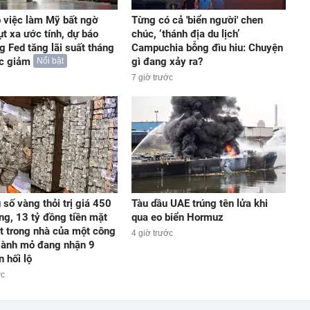
 việc làm Mỹ bất ngờ
Từng có cả 'biển người' chen
ụt xa ước tính, dự báo
chúc, ‘thánh địa du lịch’
g Fed tăng lãi suất tháng
Campuchia bỗng đìu hiu: Chuyện
ức giảm
gì đang xảy ra?
Nổi bật
7 giờ trước
 số vàng thỏi trị giá 450
Tàu dầu UAE trúng tên lửa khi
ồng, 13 tỷ đồng tiền mặt
qua eo biển Hormuz
iệt trong nhà của một công
4 giờ trước
gành mỏ đang nhận 9
n hối lộ
ớc