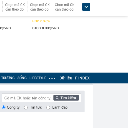
Chọn mã CK
Chọn mã CK
Chọn mã CK
cần theo dõi
cần theo dõi
cần theo dõi
Dữ liệu
F INDEX
Ị TRƯỜNG
SỐNG
LIFESTYLE
Công ty
Tin tức
Lãnh đạo