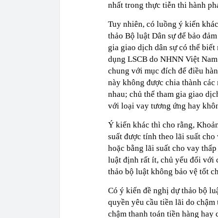
nhất trong thực tiễn thi hành ph
Tuy nhiên, có luồng ý kiến khác
thảo Bộ luật Dân sự để bảo đảm
gia giao dịch dân sự có thể biế
dụng LSCB do NHNN Việt Nam cô
chung với mục đích để điều hành
này không được chia thành các 
nhau; chủ thể tham gia giao d
với loại vay tương ứng hay khô
Ý kiến khác thì cho rằng, Khoản 
suất được tính theo lãi suất ch
hoặc bằng lãi suất cho vay thấp 
luật định rất ít, chủ yếu đối vớ
thảo bộ luật không bảo vệ tốt c
Có ý kiến đề nghị dự thảo bộ l
quyền yêu cầu tiền lãi do chậm
chậm thanh toán tiền hàng hay c