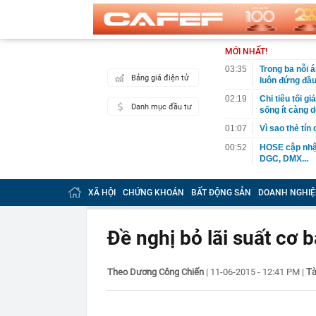
MỚI NHẤT!
03:35
Trong ba nỗi 
Bảng giá điện tử
luôn đứng đầ
02:19
Chi tiêu tối 
Danh mục đầu tư
sống ít càng d
01:07
Vì sao thẻ tín
00:52
HOSE cập nhật
DGC, DMX...
00:12
Tiền lớn bất n
phiếu Việt Na
XÃ HỘI
CHỨNG KHOÁN
BẤT ĐỘNG SẢN
DOANH NGHIỆ
00:05
Một doanh ngh
tỷ USD
Đề nghị bỏ lãi suất cơ 
00:04
Một yếu tố qu
23:40
Người đàn ông
sau bác sĩ hỏi
Tà
Theo Dương Công Chiến
|
11-06-2015 - 12:41 PM
|
23:34
Nam ca sĩ rao
còn 400 tỷ
23:28
Trấn Thành cô