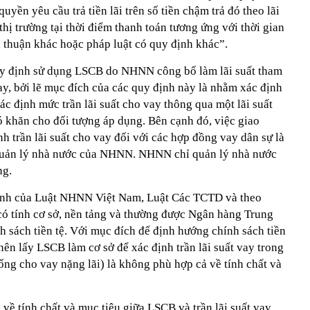
uyền yêu cầu trả tiền lãi trên số tiền chậm trả đó theo lãi
thị trường tại thời điểm thanh toán tương ứng với thời gian
ả thuận khác hoặc pháp luật có quy định khác”.
uy định sử dụng LSCB do NHNN công bố làm lãi suất tham
vay, bởi lẽ mục đích của các quy định này là nhằm xác định
xác định mức trần lãi suất cho vay thông qua một lãi suất
ó khăn cho đối tượng áp dụng. Bên cạnh đó, việc giao
trần lãi suất cho vay đối với các hợp đồng vay dân sự là
quản lý nhà nước của NHNN. NHNN chỉ quản lý nhà nước
ng.
ịnh của Luật NHNN Việt Nam, Luật Các TCTD và theo
t có tính cơ sở, nền tảng và thường được Ngân hàng Trung
 sách tiền tệ. Với mục đích để định hướng chính sách tiền
 nên lấy LSCB làm cơ sở để xác định trần lãi suất vay trong
ng cho vay nặng lãi) là không phù hợp cả về tính chất và
về tính chất và mục tiêu giữa LSCB và trần lãi suất vay