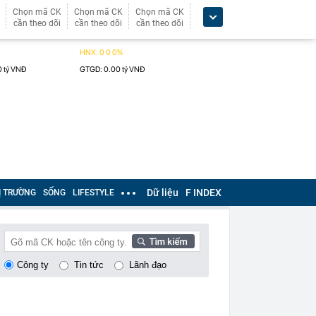
Chọn mã CK
Chọn mã CK
Chọn mã CK
cần theo dõi
cần theo dõi
cần theo dõi
Dữ liệu
F INDEX
Ị TRƯỜNG
SỐNG
LIFESTYLE
Công ty
Tin tức
Lãnh đạo