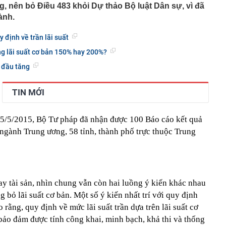
g, nên bỏ Điều 483 khỏi Dự thảo Bộ luật Dân sự, vì đã
phẩm”
ành.
pple giấu kín suốt 15 năm trên iPhone
àng nhiều gia đình không còn phơi quần áo ở ban công?
định về trần lãi suất
 ngoài trời đang được dùng theo 1 cách rất khác
ng lãi suất cơ bản 150% hay 200%?
n thuộc có khả năng tích tụ kim loại nặng, người Việt
nguồn gốc trước khi sử dụng
 đầu tăng
ịch đi học trở lại của học sinh 34 tỉnh, thành phố sau kỳ
TIN MỚI
Việt hầu như món nào cũng có hành lá?
g quà, 5 câu nói này đủ sức khiến mối quan hệ phụ
15/5/2015, Bộ Tư pháp đã nhận được 100 Báo cáo kết quả
viên gắn bó khăng khít, con trẻ được hưởng lợi!
 ngành Trung ương, 58 tỉnh, thành phố trực thuộc Trung
ích Crimea, phá hủy hệ thống phòng không 15 triệu USD
m đốc Nhà hát Chèo Quân đội mua ô tô tặng sinh nhật
m 12 tuổi
 29A "dính" gần 100 lần phạt nguội do chạy quá tốc độ quy
y tài sản, nhìn chung vẫn còn hai luồng ý kiến khác nhau
háng 7/2026 vi phạm 21 lần
bỏ lãi suất cơ bản. Một số ý kiến nhất trí với quy định
ump bực bội vì lộ tin về kho đạn dược Mỹ
 rằng, quy định về mức lãi suất trần dựa trên lãi suất cơ
o đảm được tính công khai, minh bạch, khả thi và thống