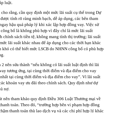
áp luật.
 cho rằng, cần quy định một mức lãi suất cụ thể trong Dự
 được tính rõ ràng minh bạch, dễ áp dụng, các bên tham
t ngay hậu quả pháp lý khi xác lập hợp đồng vay. Việc sử
ng bố là không phù hợp vì đây chỉ là mức lãi suất
 chính sách tiền tệ, không mang tính thị trường; lãi suất
mức lãi suất khác nhau để áp dụng cho các thời hạn khác
ịch khó có thể biết mức LSCB do NHNN công bố có phù hợp
ng.
2 nên sửa thành “nếu không có lãi suất luật định thì lãi
o vay tương ứng, tại cùng thời điểm và địa điểm cho vay
nhất tại cùng thời điểm và địa điểm cho vay”. Vì lãi suất
i các khoản vay ưu đãi theo chính sách. Quy định như dự
hủ nợ.
uật nên tham khảo quy định Điều 306 Luật Thương mại về
 thanh toán. Theo đó, “trường hợp bên vi phạm hợp đồng
hậm thanh toán thù lao dịch vụ và các chi phí hợp lý khác