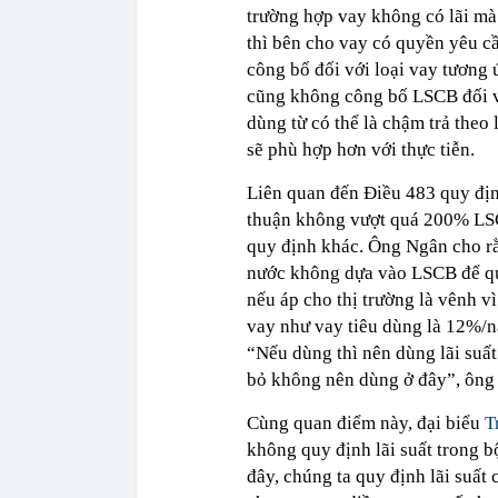
trường hợp vay không có lãi mà
thì bên cho vay có quyền yêu cầ
công bố đối với loại vay tươn
cũng không công bố LSCB đối vớ
dùng từ có thể là chậm trả theo 
sẽ phù hợp hơn với thực tiễn.
Liên quan đến Điều 483 quy định,
thuận không vượt quá 200% LS
quy định khác. Ông Ngân cho rằ
nước không dựa vào LSCB để qu
nếu áp cho thị trường là vênh v
vay như vay tiêu dùng là 12%/n
“Nếu dùng thì nên dùng lãi suấ
bỏ không nên dùng ở đây”, ông
Cùng quan điểm này, đại biểu
T
không quy định lãi suất trong b
đây, chúng ta quy định lãi suấ