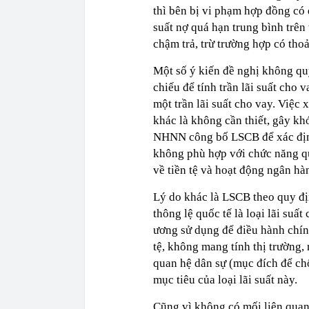
thì bên bị vi phạm hợp đồng có q
suất nợ quá hạn trung bình trên 
chậm trả, trừ trường hợp có tho
Một số ý kiến đề nghị không q
chiếu để tính trần lãi suất cho 
một trần lãi suất cho vay. Việc 
khác là không cần thiết, gây kh
NHNN công bố LSCB để xác định 
không phù hợp với chức năng 
về tiền tệ và hoạt động ngân hà
Lý do khác là LSCB theo quy đ
thông lệ quốc tế là loại lãi suấ
ương sử dụng để điều hành chính
tệ, không mang tính thị trường,
quan hệ dân sự (mục đích để chố
mục tiêu của loại lãi suất này.
Cũng vì không có mối liên quan 