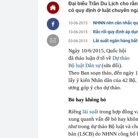
Đại biểu Trần Du Lịch cho rằn
chắn là siêu 
có quy định ở luật chuyên ng
23:14
Bí mật được A
22:56
Vì sao ngày c
NHNN nên cân nhắc quy 
10-06-2015
Vài mét vuông
Rắc rối quy định áp dụ
10-06-2015
22:48
5 LOẠI rau que
nên cẩn thận 
Lãi suất ngân hàng bắt
03-06-2015
22:28
CHÍNH THỨC: L
Ngày 10/6/2015, Quốc hội
nghỉ hè
đã thảo luận ở tổ về
Dự thảo
22:25
Vì sao đồ ăn 
Bộ luật Dân sự
(sửa đổi).
22:07
Không cần tặn
Theo Ban soạn thảo, đến ngày 
huynh - giáo 
lấy ý kiến Nhân dân của 42 Bộ,
22:03
Ukraine tập k
của Nga
ương góp ý cho dự thảo.
22:02
Nam NSND, Giá
vợ thiếu tá ké
Bỏ hay không bỏ
21:51
Một ô tô biển
Riêng
lãi suất
trong hợp đồng va
định: Riêng t
xung quanh vấn đề bỏ hay không 
21:37
Tổng thống Tr
như trong dự thảo Bộ luật và cho
bản (LSCB) do NHNN công bố bả