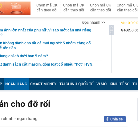
Chọn mã CK
Chọn mã CK
Chọn mã CK
Chọn mã CK
cần theo dõi
cần theo dõi
cần theo dõi
cần theo dõi
Đọc nhanh >>
ám ảnh lớn nhất của phụ nữ, vì sao một căn nhà riêng
u?
giản không dành cho tất cả mọi người: 5 nhóm càng cố
ễ tốn tiền
 dụng chỉ có thời hạn 5 năm?
 danh sách cắt margin, gồm loạt cổ phiếu “hot” HVN,
gờ trở lại, khối ngoại tung 2.200 tỷ đồng mua ròng cổ
m chỉ trong 5 phiên
P
NGÂN HÀNG
SMART MONEY
TÀI CHÍNH QUỐC TẾ
VĨ MÔ
KINH TẾ SỐ
TH
iệp thép với 2.700 lao động đang nợ Trung Quốc gần 1,3
bản cho đỡ rối
an trọng đang trở lại trên thị trường chứng khoán
 50 tuổi ăn cà tím mỗi ngày để chữa tiểu đường, 3 tháng
: "Ông ăn gì thế?"
i chính - ngân hàng
Chia sẻ
 bán biệt thự 9 phòng ngủ ở TP.HCM giá gốc 600 tỷ, giảm
ng bố phim Tết 2027, nghe tên ai cũng quả quyết “chắc