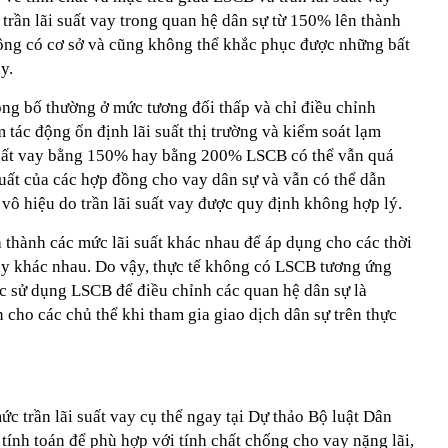
 trần lãi suất vay trong quan hệ dân sự từ 150% lên thành
g có cơ sở và cũng không thể khắc phục được những bất
y.
g bố thường ở mức tương đối thấp và chỉ điều chỉnh
 tác động ổn định lãi suất thị trường và kiểm soát lạm
 suất vay bằng 150% hay bằng 200% LSCB có thể vẫn quá
 suất của các hợp đồng cho vay dân sự và vẫn có thể dẫn
vô hiệu do trần lãi suất vay được quy định không hợp lý.
thành các mức lãi suất khác nhau để áp dụng cho các thời
ay khác nhau. Do vậy, thực tế không có LSCB tương ứng
ệc sử dụng LSCB để điều chỉnh các quan hệ dân sự là
cho các chủ thể khi tham gia giao dịch dân sự trên thực
c trần lãi suất vay cụ thể ngay tại Dự thảo Bộ luật Dân
 tính toán để phù hợp với tính chất chống cho vay nặng lãi,