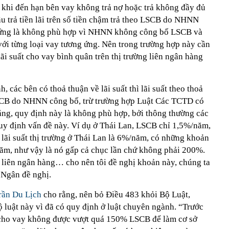
 khi đến hạn bên vay không trả nợ hoặc trả không đầy đủ
u trả tiền lãi trên số tiền chậm trả theo LSCB do NHNN
g ứng là không phù hợp vì NHNN không công bố LSCB và
i từng loại vay tương ứng. Nên trong trường hợp này cần
lãi suất cho vay bình quân trên thị trường liên ngân hàng
 các bên có thoả thuận về lãi suất thì lãi suất theo thoả
CB do NHNN công bố, trừ trường hợp Luật Các TCTD có
ng, quy định này là không phù hợp, bởi thông thường các
y định vấn đề này. Ví dụ ở Thái Lan, LSCB chỉ 1,5%/năm,
ì lãi suất thị trường ở Thái Lan là 6%/năm, có những khoản
ăm, như vậy là nó gấp cả chục lần chứ không phải 200%.
t liên ngân hàng… cho nên tôi đề nghị khoản này, chúng ta
 Ngân đề nghị.
rần Du Lịch
cho rằng, nên bỏ Điều 483 khỏi Bộ Luật,
ộ luật này vì đã có quy định ở luật chuyên ngành. “Trước
t cho vay không được vượt quá 150% LSCB để làm cơ sở