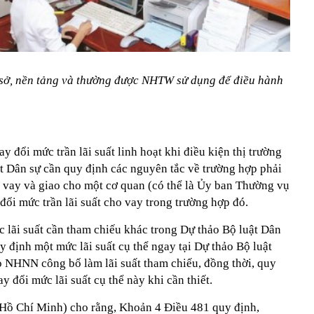
cơ sở, nền tảng và thường được NHTW sử dụng để điều hành
y đổi mức trần lãi suất linh hoạt khi điều kiện thị trường
ật Dân sự cần quy định các nguyên tắc về trường hợp phải
o vay và giao cho một cơ quan (có thể là Ủy ban Thường vụ
ổi mức trần lãi suất cho vay trong trường hợp đó.
ác lãi suất cần tham chiếu khác trong Dự thảo Bộ luật Dân
y định một mức lãi suất cụ thể ngay tại Dự thảo Bộ luật
 NHNN công bố làm lãi suất tham chiếu, đồng thời, quy
 đổi mức lãi suất cụ thể này khi cần thiết.
 Hồ Chí Minh) cho rằng, Khoản 4 Điều 481 quy định,