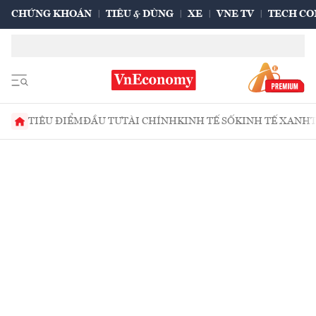
CHỨNG KHOÁN
TIÊU & DÙNG
XE
VNE TV
TECH CO
TIÊU ĐIỂM
ĐẦU TƯ
TÀI CHÍNH
KINH TẾ SỐ
KINH TẾ XANH