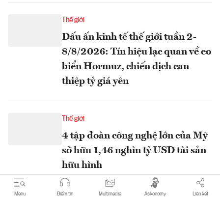
Thế giới
Dấu ấn kinh tế thế giới tuần 2-
8/8/2026: Tín hiệu lạc quan về eo
biển Hormuz, chiến dịch can
thiệp tỷ giá yên
Thế giới
4 tập đoàn công nghệ lớn của Mỹ
sở hữu 1,46 nghìn tỷ USD tài sản
hữu hình
Menu
Điểm tin
Multimedia
Askonomy
Liên kết
Thế giới
Xuất khẩu dầu của Iran đình trệ,