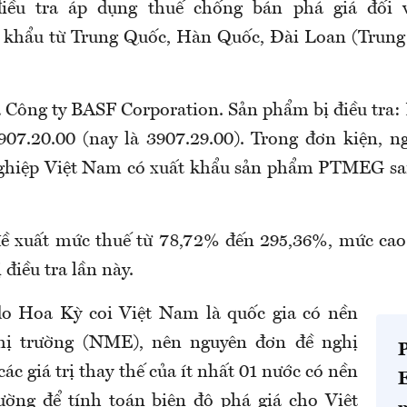
iều tra áp dụng thuế chống bán phá giá đối
khẩu từ Trung Quốc, Hàn Quốc, Đài Loan (Trung 
 Công ty BASF Corporation. Sản phẩm bị điều tr
7.20.00 (nay là 3907.29.00). Trong đơn kiện, n
nghiệp Việt Nam có xuất khẩu sản phẩm PTMEG sa
ề xuất mức thuế từ 78,72% đến 295,36%, mức cao
 điều tra lần này.
do Hoa Kỳ coi Việt Nam là quốc gia có nền
thị trường (NME), nên nguyên đơn đề nghị
c giá trị thay thế của ít nhất 01 nước có nền
rường để tính toán biên độ phá giá cho Việt