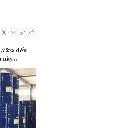
8,72% đến
 này...