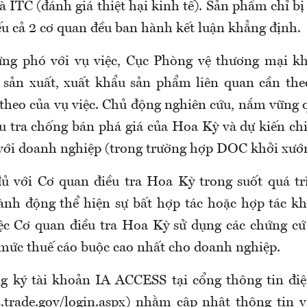
à ITC (đánh giá thiệt hại kinh tế). Sản phẩm chỉ b
ếu cả 2 cơ quan đều ban hành kết luận khẳng định.
ứng phó với vụ việc, Cục Phòng vệ thương mại kh
sản xuất, xuất khẩu sản phẩm liên quan cần the
 theo của vụ việc. Chủ động nghiên cứu, nắm vững 
iều tra chống bán phá giá của Hoa Kỳ và dự kiến ch
với doanh nghiệp (trong trường hợp DOC khởi xướn
ủ với Cơ quan điều tra Hoa Kỳ trong suốt quá tr
hành động thể hiện sự bất hợp tác hoặc hợp tác k
iệc Cơ quan điều tra Hoa Kỳ sử dụng các chứng cứ 
mức thuế cáo buộc cao nhất cho doanh nghiệp.
g ký tài khoản IA ACCESS tại cổng thông tin đi
ss.trade.gov/login.aspx) nhằm cập nhật thông tin 