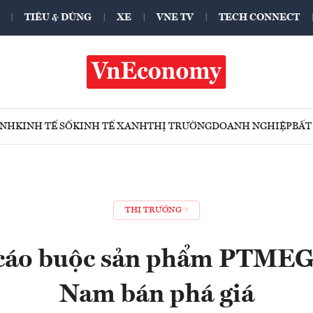
TIÊU & DÙNG
XE
VNE TV
TECH CONNECT
ÍNH
KINH TẾ SỐ
KINH TẾ XANH
THỊ TRƯỜNG
DOANH NGHIỆP
BẤT
THỊ TRƯỜNG
cáo buộc sản phẩm PTMEG 
Nam bán phá giá