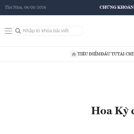
Thứ Năm, 06/08/2026
CHỨNG KHOÁN
TIÊU ĐIỂM
ĐẦU TƯ
TÀI CH
Hoa Kỳ 