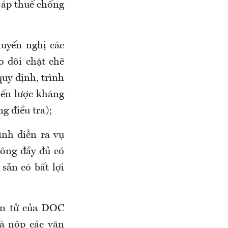
ị áp thuế chống
uyến nghị các
o dõi chặt chẽ
quy định, trình
iến lược kháng
g điều tra);
ình diễn ra vụ
hông đầy đủ có
sẵn có bất lợi
ện tử của DOC
và nộp các văn