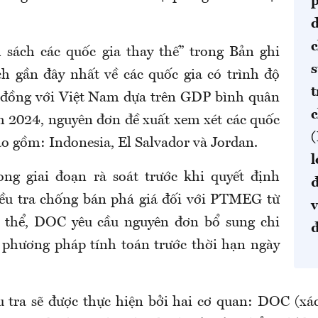
sách các quốc gia thay thế” trong Bản ghi
s
h gần đây nhất về các quốc gia có trình độ
t
 đồng với Việt Nam dựa trên GDP bình quân
 2024, nguyên đơn đề xuất xem xét các quốc
(
ao gồm: Indonesia, El Salvador và Jordan.
l
ng giai đoạn rà soát trước khi quyết định
đ
ều tra chống bán phá giá đối với PTMEG từ
v
 thể, DOC yêu cầu nguyên đơn bổ sung chi
đ
và phương pháp tính toán trước thời hạn ngày
u tra sẽ được thực hiện bởi hai cơ quan: DOC (xá