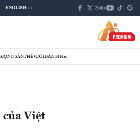
ENGLISH ++
 ĐỘNG SẢN
THẾ GIỚI
DÂN SINH
của Việt