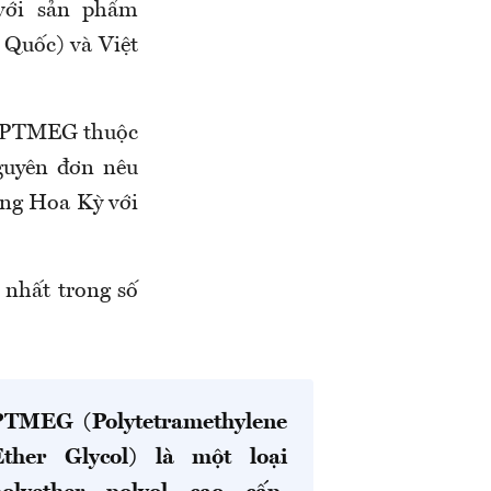
 với sản phẩm
Quốc) và Việt
a: PTMEG thuộc
guyên đơn nêu
ng Hoa Kỳ với
 nhất trong số
PTMEG (Polytetramethylene
Ether Glycol) là một loại