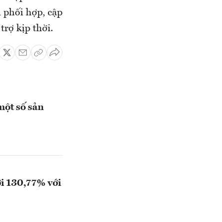
n phối hợp, cập
rợ kịp thời.
một số sản
ới 130,77% với