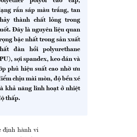
polyether polyol cao cấp,
dạng rắn sáp màu trắng, tan
chảy thành chất lỏng trong
uốt. Đây là nguyên liệu quan
rọng bậc nhất trong sản xuất
chất đàn hồi polyurethane
PU), sợi spandex, keo dán và
ớp phủ hiệu suất cao nhờ ưu
iểm chịu mài mòn, độ bền xé
à khả năng linh hoạt ở nhiệt
ộ thấp.
c định hành vi