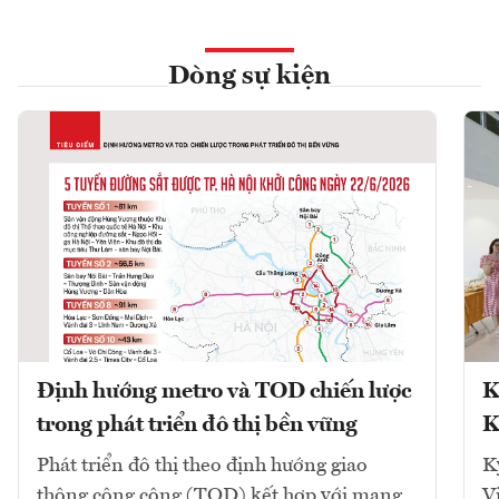
Dòng sự kiện
Định hướng metro và TOD chiến lược
K
trong phát triển đô thị bền vững
K
Phát triển đô thị theo định hướng giao
K
thông công cộng (TOD) kết hợp với mạng
V