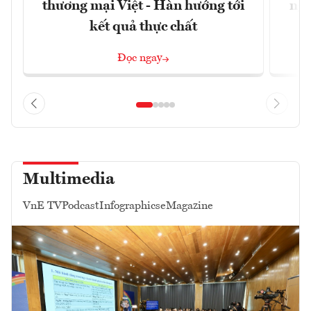
thương mại Việt - Hàn hướng tới
ngh
kết quả thực chất
Đọc ngay
Multimedia
VnE TV
Podcast
Infographics
eMagazine