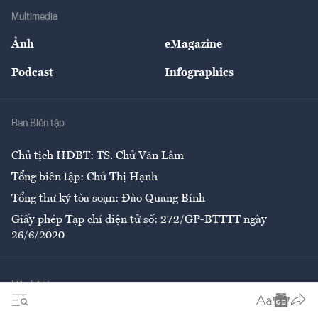
Địa phương
Thị trường
Bảo hiểm
Multimedia
Sự kiện
Nhân lực
Ảnh
eMagazine
Đẹp +
An sinh
Podcast
Infographics
Giải trí
Y tế
Nhà
Ban Biên tập
Ẩm thực
Chủ tịch HĐBT: TS. Chử Văn Lâm
Tổng biên tập: Chử Thị Hạnh
Tổng thư ký tòa soạn: Đào Quang Bính
Giấy phép Tạp chí điện tử số: 272/GP-BTTTT ngày
26/6/2020
Liên hệ tòa soạn
Số 96-98 Hoàng Quốc Việt, Cầu Giấy, Hà Nội