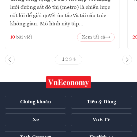
lưới đường sắt đô thị (metro) là chiến lược
cốt lõi để giải quyết ùn tắc và tái cấu trúc
không gian. Mô hình này tập...
10
bài viết
Xem tất cả
2
1
2
3
4
Chứng khoán
Tiêu & Dùng
Xe
VnE TV