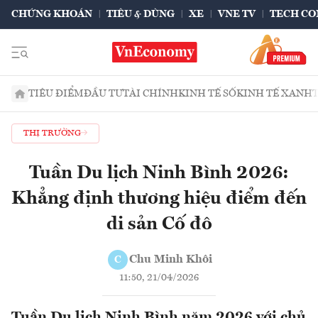
CHỨNG KHOÁN
TIÊU & DÙNG
XE
VNE TV
TECH CO
TIÊU ĐIỂM
ĐẦU TƯ
TÀI CHÍNH
KINH TẾ SỐ
KINH TẾ XANH
THỊ TRƯỜNG
Tuần Du lịch Ninh Bình 2026:
Khẳng định thương hiệu điểm đến
di sản Cố đô
Chu Minh Khôi
C
11:50, 21/04/2026
Tuần Du lịch Ninh Bình năm 2026 với chủ