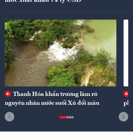
Thanh Hóa khẩn trương làm rõ
nguyên nhân nước suối Xú đổi màu
phí