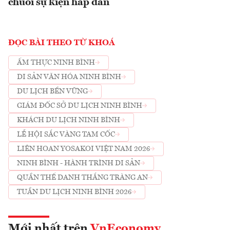
chuỗi sự kiện hấp dẫn
ĐỌC BÀI THEO TỪ KHOÁ
ẨM THỰC NINH BÌNH
DI SẢN VĂN HÓA NINH BÌNH
DU LỊCH BỀN VỮNG
GIÁM ĐỐC SỞ DU LỊCH NINH BÌNH
KHÁCH DU LỊCH NINH BÌNH
LỄ HỘI SẮC VÀNG TAM CỐC
LIÊN HOAN YOSAKOI VIỆT NAM 2026
NINH BÌNH - HÀNH TRÌNH DI SẢN
QUẦN THỂ DANH THẮNG TRÀNG AN
TUẦN DU LỊCH NINH BÌNH 2026
Mới nhất trên
VnEconomy