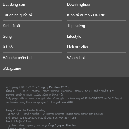
Bất động sản
Doanh nghiệp
Tài chính quốc tế
Kinh tế vĩ mô - Đầu tư
Kinh tế số
Thị trường
Sống
Lifestyle
Xã hội
Lịch sự kiện
Báo cáo phân tích
Watch List
eMagazine
© Copyright 2007 - 2026 -
Công ty Cổ phần VCCorp.
Tầng 17, 19, 20, 21 Toà nhà Center Building - Hapulico Complex, Số 01, phố Nguyễn Huy
Tưởng, phường Thanh Xuân, thành phố Hà Nội
Giấy phép thiết lập trang thông tin điện tử tổng hợp trên mạng số 2216/GP-TTĐT do Sở Thông tin
và Truyền thông Hà Nội cấp ngày 10 tháng 4 năm 2019.
Tầng 21, tòa nhà Center Building.
Địa chỉ: Số 01, phố Nguyễn Huy Tưởng, phường Thanh Xuân, thành phố Hà Nội
Điện thoại: 024 7309 5555 Máy lẻ 292. Fax: 024-39744082
Email: info@cafef.vn
Chịu trách nhiệm quản lý nội dung:
Ông Nguyễn Thế Tân
Hỗ trợ quảng cáo :