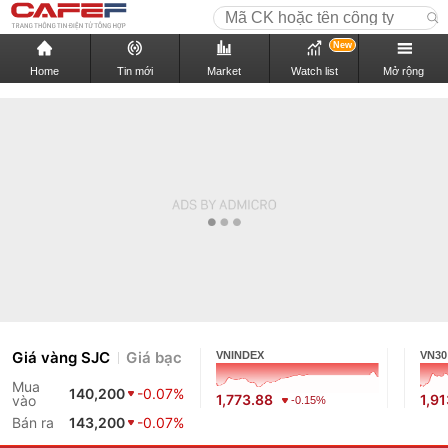
New
Home
Tin mới
Market
Watch list
Mở rộng
Giá vàng SJC
Giá bạc
VNINDEX
VN30
Mua
140,200
-0.07%
1,773.88
1,9
vào
-0.15%
Bán ra
143,200
-0.07%