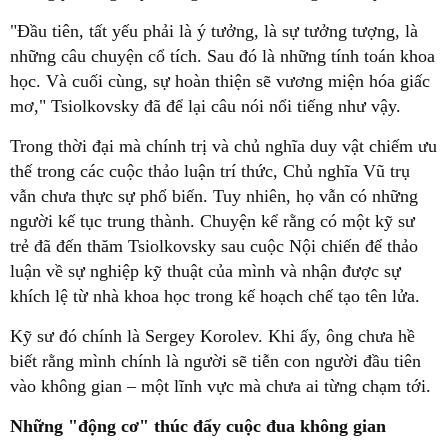
"Đầu tiên, tất yếu phải là ý tưởng, là sự tưởng tượng, là
những câu chuyện cổ tích. Sau đó là những tính toán khoa
học. Và cuối cùng, sự hoàn thiện sẽ vương miện hóa giấc
mơ," Tsiolkovsky đã để lại câu nói nổi tiếng như vậy.
Trong thời đại mà chính trị và chủ nghĩa duy vật chiếm ưu
thế trong các cuộc thảo luận trí thức, Chủ nghĩa Vũ trụ
vẫn chưa thực sự phổ biến. Tuy nhiên, họ vẫn có những
người kế tục trung thành. Chuyện kể rằng có một kỹ sư
trẻ đã đến thăm Tsiolkovsky sau cuộc Nội chiến để thảo
luận về sự nghiệp kỹ thuật của mình và nhận được sự
khích lệ từ nhà khoa học trong kế hoạch chế tạo tên lửa.
Kỹ sư đó chính là Sergey Korolev. Khi ấy, ông chưa hề
biết rằng mình chính là người sẽ tiễn con người đầu tiên
vào không gian – một lĩnh vực mà chưa ai từng chạm tới.
Những "động cơ" thúc đẩy cuộc đua không gian