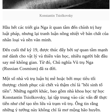
Konstantin Tsiolkovsky
Hầu hết các triết gia Nga ít quan tâm đến chính trị hay
luật pháp, nhưng lại tranh luận nồng nhiệt về bản chất của
nhân loại và nền văn minh.
Đến cuối thế kỷ 19, được thúc đẩy bởi sự quan tâm mạnh
mẽ dành cho vật lý và thiên văn học, nhiều người bắt đầu
say mê không gian. Từ đó, Chủ nghĩa Vũ trụ Nga
(Russian Cosmism) đã ra đời.
Một số nhà vũ trụ luận bị mê hoặc bởi mục tiêu tối
thượng: chinh phục cái chết và thậm chí là "hồi sinh tổ
tiên". Những người khác, bao gồm nhà khoa học tự học
Konstantin Tsiolkovsky, lại tập trung vào các vấn đề thực
tiễn như chế tạo tên lửa và trạm vũ trụ. Ông tin rằng
những ý tưởng này không chỉ là mơ mộng hão huyền.