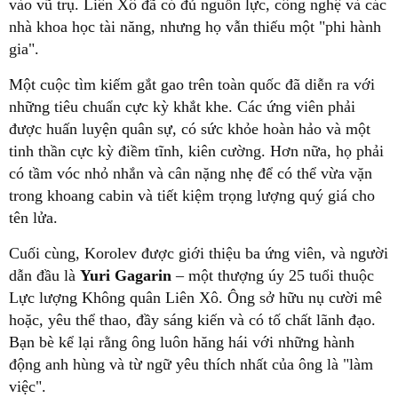
vào vũ trụ. Liên Xô đã có đủ nguồn lực, công nghệ và các
nhà khoa học tài năng, nhưng họ vẫn thiếu một "phi hành
gia".
Một cuộc tìm kiếm gắt gao trên toàn quốc đã diễn ra với
những tiêu chuẩn cực kỳ khắt khe. Các ứng viên phải
được huấn luyện quân sự, có sức khỏe hoàn hảo và một
tinh thần cực kỳ điềm tĩnh, kiên cường. Hơn nữa, họ phải
có tầm vóc nhỏ nhắn và cân nặng nhẹ để có thể vừa vặn
trong khoang cabin và tiết kiệm trọng lượng quý giá cho
tên lửa.
Cuối cùng, Korolev được giới thiệu ba ứng viên, và người
dẫn đầu là
Yuri Gagarin
– một thượng úy 25 tuổi thuộc
Lực lượng Không quân Liên Xô. Ông sở hữu nụ cười mê
hoặc, yêu thể thao, đầy sáng kiến và có tố chất lãnh đạo.
Bạn bè kể lại rằng ông luôn hăng hái với những hành
động anh hùng và từ ngữ yêu thích nhất của ông là "làm
việc".