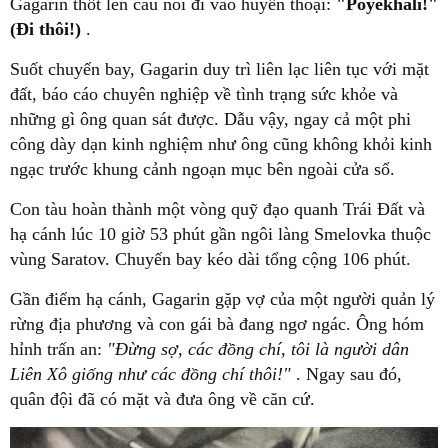
Gagarin thốt lên câu nói đi vào huyền thoại:
"Poyekhali!"
(Đi thôi!)
.
Suốt chuyến bay, Gagarin duy trì liên lạc liên tục với mặt
đất, báo cáo chuyên nghiệp về tình trạng sức khỏe và
những gì ông quan sát được. Dẫu vậy, ngay cả một phi
công dày dạn kinh nghiệm như ông cũng không khỏi kinh
ngạc trước khung cảnh ngoạn mục bên ngoài cửa sổ.
Con tàu hoàn thành một vòng quỹ đạo quanh Trái Đất và
hạ cánh lúc 10 giờ 53 phút gần ngôi làng Smelovka thuộc
vùng Saratov. Chuyến bay kéo dài tổng cộng 106 phút.
Gần điểm hạ cánh, Gagarin gặp vợ của một người quản lý
rừng địa phương và con gái bà đang ngơ ngác. Ông hóm
hỉnh trấn an:
"Đừng sợ, các đồng chí, tôi là người dân
Liên Xô giống như các đồng chí thôi!"
. Ngay sau đó,
quân đội đã có mặt và đưa ông về căn cứ.