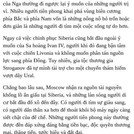
của Nga thường đi ngược lại ý muốn của những người trị
vì. Nhiều người tiên phong khai phá vùng biên cương
phía Bắc và phía Nam vốn là những nông nô bỏ trốn hoặc
đơn giản là những người đi tìm một cuộc sống tự do hơn.
Ngay cả việc chinh phục Siberia cũng bắt đầu ngoài ý
muốn của Sa hoàng Ivan IV, người khi đó đang bận tâm
với cuộc chiến Livonia và không muốn phân tán nguồn
lực sang phía Đông. Tuy nhiên, gia tộc thương gia
Stroganov đã tự mình tài trợ cho một chuyến thám hiểm
vượt dãy Ural.
Chẳng bao lâu sau, Moscow nhận ra nguồn tài nguyên
khổng lồ ẩn giấu tại Siberia, và những làn sóng người di
cư bắt đầu đổ xô đến đây. Có người đi tìm sự giàu sang,
có người dấn thân xa hơn để thoát khỏi bộ máy ngày càng
siết chặt của đế chế. Những người tiên phong này thường
được đền đáp xứng đáng bằng tiền bạc, độc quyền thương
mại, thăng tiến, tước hiệu và đất đai.