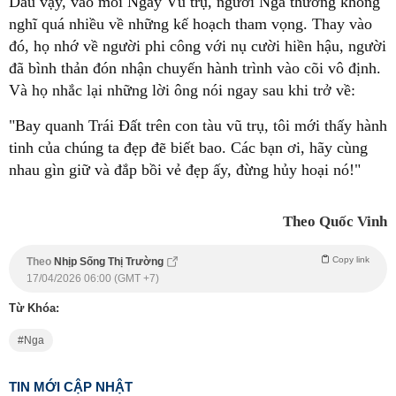
Dẫu vậy, vào mỗi Ngày Vũ trụ, người Nga thường không
nghĩ quá nhiều về những kế hoạch tham vọng. Thay vào
đó, họ nhớ về người phi công với nụ cười hiền hậu, người
đã bình thản đón nhận chuyến hành trình vào cõi vô định.
Và họ nhắc lại những lời ông nói ngay sau khi trở về:
"Bay quanh Trái Đất trên con tàu vũ trụ, tôi mới thấy hành
tinh của chúng ta đẹp đẽ biết bao. Các bạn ơi, hãy cùng
nhau gìn giữ và đắp bồi vẻ đẹp ấy, đừng hủy hoại nó!"
Theo Quốc Vinh
Copy link
Theo
Nhịp Sống Thị Trường
17/04/2026 06:00 (GMT +7)
Từ Khóa:
Nga
TIN MỚI CẬP NHẬT