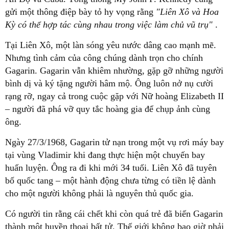
gửi một thông điệp bày tỏ hy vọng rằng
"Liên Xô và Hoa
Kỳ có thể hợp tác cùng nhau trong việc làm chủ vũ trụ"
.
Tại Liên Xô, một làn sóng yêu nước dâng cao mạnh mẽ.
Nhưng tình cảm của công chúng dành trọn cho chính
Gagarin. Gagarin vẫn khiêm nhường, gặp gỡ những người
bình dị và ký tặng người hâm mộ. Ông luôn nở nụ cười
rạng rỡ, ngay cả trong cuộc gặp với Nữ hoàng Elizabeth II
– người đã phá vỡ quy tắc hoàng gia để chụp ảnh cùng
ông.
Ngày 27/3/1968, Gagarin tử nạn trong một vụ rơi máy bay
tại vùng Vladimir khi đang thực hiện một chuyến bay
huấn luyện. Ông ra đi khi mới 34 tuổi. Liên Xô đã tuyên
bố quốc tang – một hành động chưa từng có tiền lệ dành
cho một người không phải là nguyên thủ quốc gia.
Có người tin rằng cái chết khi còn quá trẻ đã biến Gagarin
thành một huyền thoại bất tử. Thế giới không bao giờ phải