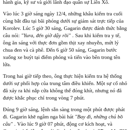
hành gia, kỹ sư và giới lãnh đạo quân sự Liên Xô.
Vào lúc 3 giờ sáng ngày 12/4, những khâu kiểm tra cuối
cùng bắt đầu tại bãi phóng dưới sự giám sát trực tiếp của
Korolev. Lúc 5 giờ 30 sáng, Gagarin được đánh thức bằng
câu nói:
"Yura, đến giờ dậy rồi"
. Sau khi kiểm tra y tế,
ông ăn sáng với thực đơn gồm thịt xay nhuyễn, mứt lý
chua đen và cà phê. Đến 6 giờ 50 sáng, Gagarin bước
xuống xe buýt tại điểm phóng và tiến vào bên trong tên
lửa.
Trong hai giờ tiếp theo, ông thực hiện kiểm tra hệ thống
dưới sự phối hợp của trung tâm điều khiển. Một sự cố nhỏ
đã xảy ra khi nắp cửa không thể đóng khít, nhưng nó đã
được khắc phục chỉ trong vòng 7 phút.
Đúng 9 giờ sáng, lệnh sẵn sàng trong một phút được phát
đi. Gagarin khẽ ngâm nga bài hát
"Bay đi, những chú bồ
câu"
. Vào lúc 9 giờ 07 phút, động cơ kích hoạt, và