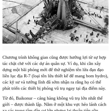
Chương trình không gian cũng được hưởng lợi từ sự hợp
tác chặt chẽ với các dự án quân sự. Ví dụ, khi cần xây
dựng một bãi phóng mới để thử nghiệm tên lửa đạn đạo
liên lục địa R-7 (loại tên lửa thiết kế để mang bom hydro),
các kỹ sư và tướng lĩnh đã sớm nhận ra rằng họ có thể
phát triển các thiết bị phóng vũ trụ ngay tại địa điểm này.
Từ đó, Baikonur – cảng hàng không vũ trụ lớn nhất thế
giới – được thành lập. Nằm ở một khu vực hẻo lánh cách
xa các trung tâm dân cư lớn nhưng lại thuận tiện gần