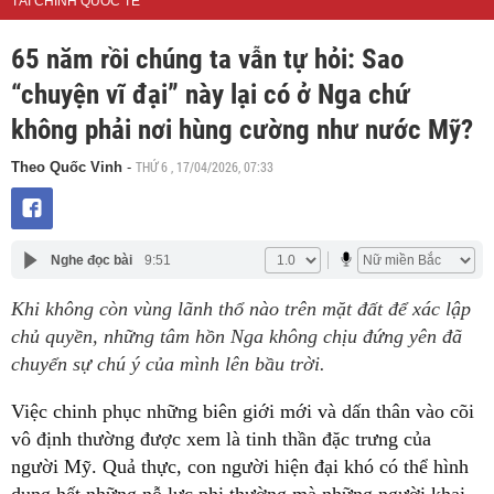
TÀI CHÍNH QUỐC TẾ
65 năm rồi chúng ta vẫn tự hỏi: Sao
“chuyện vĩ đại” này lại có ở Nga chứ
không phải nơi hùng cường như nước Mỹ?
THỨ 6 , 17/04/2026, 07:33
Theo Quốc Vinh
-
Nghe đọc bài
9:51
Khi không còn vùng lãnh thổ nào trên mặt đất để xác lập
chủ quyền, những tâm hồn Nga không chịu đứng yên đã
chuyển sự chú ý của mình lên bầu trời.
Việc chinh phục những biên giới mới và dấn thân vào cõi
vô định thường được xem là tinh thần đặc trưng của
người Mỹ. Quả thực, con người hiện đại khó có thể hình