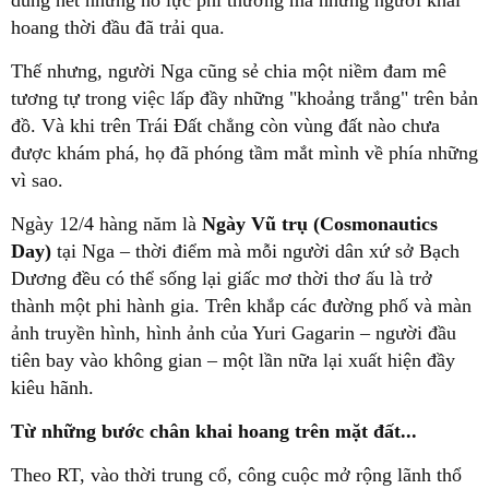
dung hết những nỗ lực phi thường mà những người khai
hoang thời đầu đã trải qua.
Thế nhưng, người Nga cũng sẻ chia một niềm đam mê
tương tự trong việc lấp đầy những "khoảng trắng" trên bản
đồ. Và khi trên Trái Đất chẳng còn vùng đất nào chưa
được khám phá, họ đã phóng tầm mắt mình về phía những
vì sao.
Ngày 12/4 hàng năm là
Ngày Vũ trụ (Cosmonautics
Day)
tại Nga – thời điểm mà mỗi người dân xứ sở Bạch
Dương đều có thể sống lại giấc mơ thời thơ ấu là trở
thành một phi hành gia. Trên khắp các đường phố và màn
ảnh truyền hình, hình ảnh của Yuri Gagarin – người đầu
tiên bay vào không gian – một lần nữa lại xuất hiện đầy
kiêu hãnh.
Từ những bước chân khai hoang trên mặt đất...
Theo RT, vào thời trung cổ, công cuộc mở rộng lãnh thổ