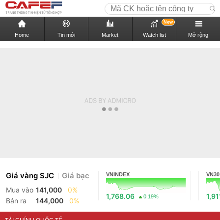
New
Home
Tin mới
Market
Watch list
Mở rộng
Giá vàng SJC
Giá bạc
VNINDEX
VN30
Mua vào
141,000
0%
1,768.06
1,91
0.19%
Bán ra
144,000
0%