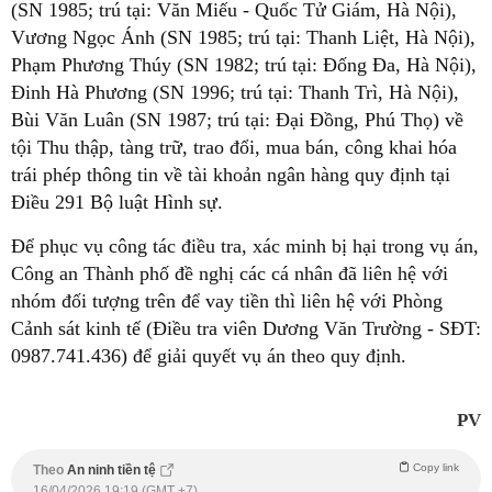
(SN 1985; trú tại: Văn Miếu - Quốc Tử Giám, Hà Nội),
Vương Ngọc Ánh (SN 1985; trú tại: Thanh Liệt, Hà Nội),
Phạm Phương Thúy (SN 1982; trú tại: Đống Đa, Hà Nội),
Đinh Hà Phương (SN 1996; trú tại: Thanh Trì, Hà Nội),
Bùi Văn Luân (SN 1987; trú tại: Đại Đồng, Phú Thọ) về
tội Thu thập, tàng trữ, trao đổi, mua bán, công khai hóa
trái phép thông tin về tài khoản ngân hàng quy định tại
Điều 291 Bộ luật Hình sự.
Để phục vụ công tác điều tra, xác minh bị hại trong vụ án,
Công an Thành phố đề nghị các cá nhân đã liên hệ với
nhóm đối tượng trên để vay tiền thì liên hệ với Phòng
Cảnh sát kinh tế (Điều tra viên Dương Văn Trường - SĐT:
0987.741.436) để giải quyết vụ án theo quy định.
PV
Copy link
Theo
An ninh tiền tệ
16/04/2026 19:19 (GMT +7)