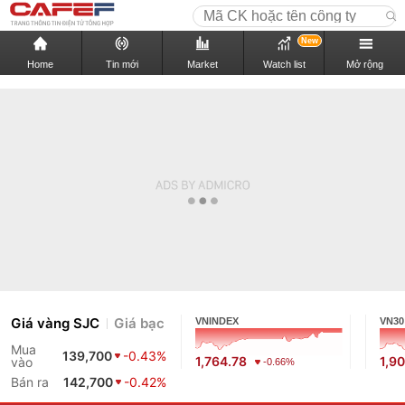
New
Home
Tin mới
Market
Watch list
Mở rộng
Giá vàng SJC
Giá bạc
VNINDEX
VN30
Mua
139,700
-0.43%
1,764.78
1,9
vào
-0.66%
Bán ra
142,700
-0.42%