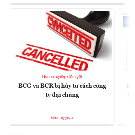
Doanh nghiệp niêm yết
BCG và BCR bị hủy tư cách công
Kh
ty đại chúng
ba
Đọc ngay