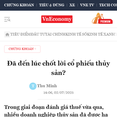
CHỨNG KHOÁN
TIÊU & DÙNG
XE
VNE TV
TECH CO
TIÊU ĐIỂM
ĐẦU TƯ
TÀI CHÍNH
KINH TẾ SỐ
KINH TẾ XANH
CHỨNG KHOÁN
Đã đến lúc chốt lời cổ phiếu thủy
sản?
Thu Minh
T
14:06, 02/07/2025
Trong giai đoạn đánh giá thuế vừa qua,
nhiều doanh nghiệp thủy sản đã được hạ