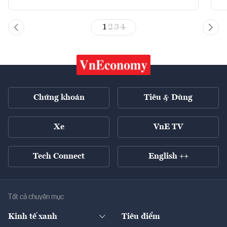
1
2
3
4
Chứng khoán
Tiêu & Dùng
Xe
VnE TV
Tech Connect
English ++
Tất cả chuyên mục
Kinh tế xanh
Tiêu điểm