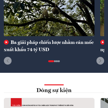
Ba giải pháp chiến lược nhằm cán mốc
xuất khẩu 74 tỷ USD
ngu
Dòng sự kiện