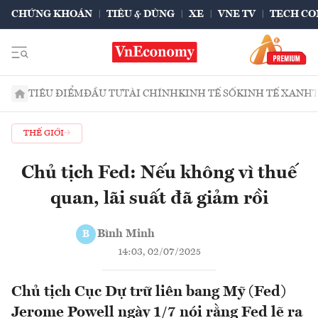
CHỨNG KHOÁN
TIÊU & DÙNG
XE
VNE TV
TECH CO
TIÊU ĐIỂM
ĐẦU TƯ
TÀI CHÍNH
KINH TẾ SỐ
KINH TẾ XANH
THẾ GIỚI
Chủ tịch Fed: Nếu không vì thuế
quan, lãi suất đã giảm rồi
Bình Minh
B
14:03, 02/07/2025
Chủ tịch Cục Dự trữ liên bang Mỹ (Fed)
Jerome Powell ngày 1/7 nói rằng Fed lẽ ra