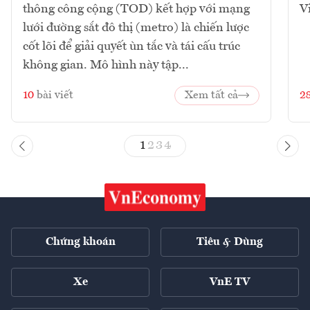
thông công cộng (TOD) kết hợp với mạng
V
lưới đường sắt đô thị (metro) là chiến lược
cốt lõi để giải quyết ùn tắc và tái cấu trúc
không gian. Mô hình này tập...
10
bài viết
Xem tất cả
2
1
2
3
4
Chứng khoán
Tiêu & Dùng
Xe
VnE TV