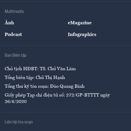
Doanh nghiệp
Địa phương
Thị trường
Bảo hiểm
Multimedia
Sự kiện
Nhân lực
Ảnh
eMagazine
Đẹp +
An sinh
Podcast
Infographics
Giải trí
Y tế
Nhà
Ban Biên tập
Ẩm thực
Chủ tịch HĐBT: TS. Chử Văn Lâm
Tổng biên tập: Chử Thị Hạnh
Tổng thư ký tòa soạn: Đào Quang Bính
Giấy phép Tạp chí điện tử số: 272/GP-BTTTT ngày
26/6/2020
Liên hệ tòa soạn