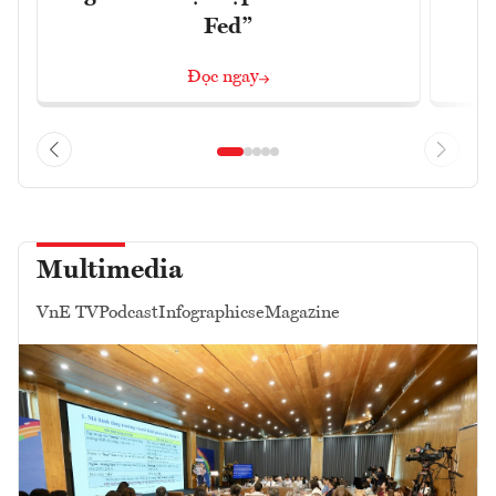
Fed”
G
Đọc ngay
Multimedia
VnE TV
Podcast
Infographics
eMagazine