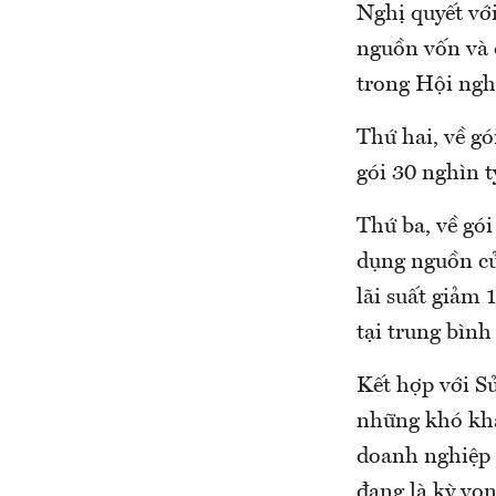
Nghị quyết với
nguồn vốn và 
trong Hội nghị
Thứ hai, về gó
gói 30 nghìn 
Thứ ba, về gó
dụng nguồn c
lãi suất giảm 
tại trung bình
Kết hợp với Sử
những khó khă
doanh nghiệp 
đang là kỳ vọn