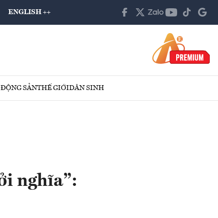
ENGLISH ++
 ĐỘNG SẢN
THẾ GIỚI
DÂN SINH
ởi nghĩa”: