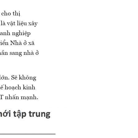
 cho thị
à vật liệu xây
oanh nghiệp
riển Nhà ở xã
hần sang nhà ở
lớn. Sẽ không
kế hoạch kinh
IDT nhấn mạnh.