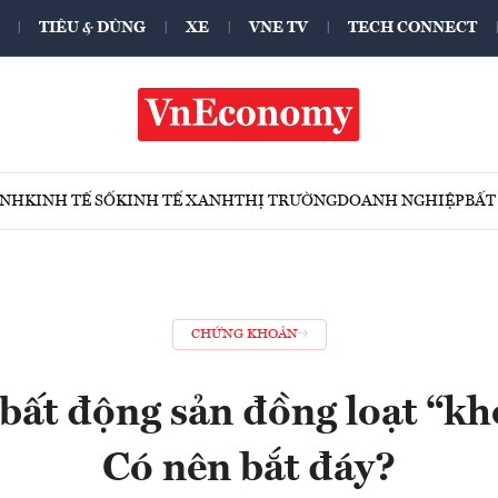
TIÊU & DÙNG
XE
VNE TV
TECH CONNECT
ÍNH
KINH TẾ SỐ
KINH TẾ XANH
THỊ TRƯỜNG
DOANH NGHIỆP
BẤT
CHỨNG KHOÁN
bất động sản đồng loạt “kh
Có nên bắt đáy?