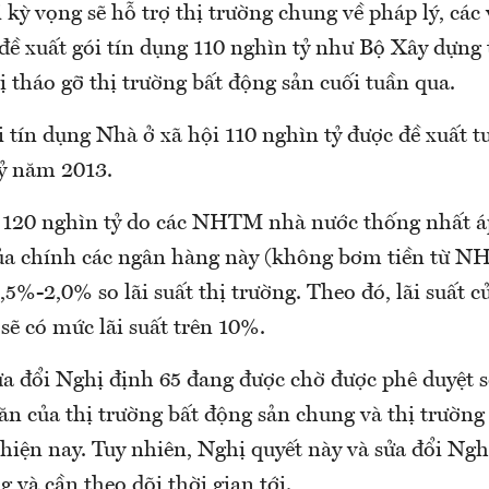
 kỳ vọng sẽ hỗ trợ thị trường chung về pháp lý, cá
đề xuất gói tín dụng 110 nghìn tỷ như Bộ Xây dựng 
 tháo gỡ thị trường bất động sản cuối tuần qua.
i tín dụng Nhà ở xã hội 110 nghìn tỷ được đề xuất 
tỷ năm 2013.
i 120 nghìn tỷ do các NHTM nhà nước thống nhất á
ủa chính các ngân hàng này (không bơm tiền từ N
1,5%-2,0% so lãi suất thị trường. Theo đó, lãi suất c
 sẽ có mức lãi suất trên 10%.
a đổi Nghị định 65 đang được chờ được phê duyệt s
n của thị trường bất động sản chung và thị trường 
hiện nay. Tuy nhiên, Nghị quyết này và sửa đổi Ngh
g và cần theo dõi thời gian tới.