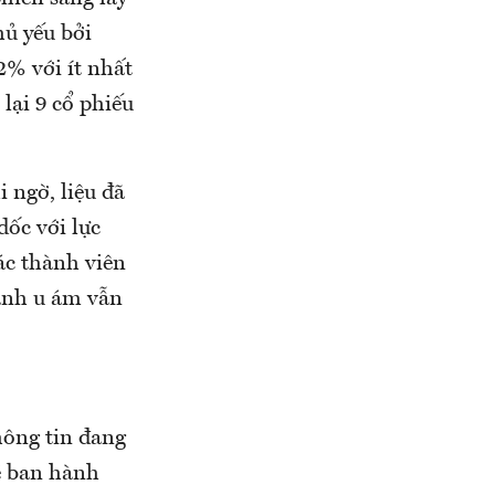
hủ yếu bởi
% với ít nhất
 lại 9 cổ phiếu
 ngờ, liệu đã
dốc với lực
ác thành viên
ranh u ám vẫn
hông tin đang
ẽ ban hành