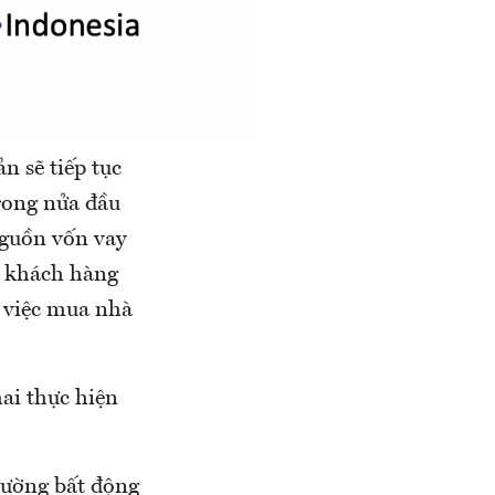
n sẽ tiếp tục
trong nửa đầu
nguồn vốn vay
a khách hàng
n việc mua nhà
ai thực hiện
trường bất động