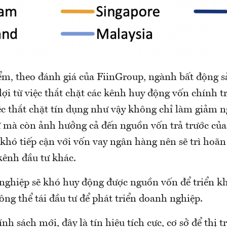
m, theo đánh giá của FiinGroup, ngành bất động sả
lợi từ việc thắt chặt các kênh huy động vốn chính 
c thắt chặt tín dụng như vậy không chỉ làm giảm 
ư mà còn ảnh hưởng cả đến nguồn vốn trả trước củ
khó tiếp cận với vốn vay ngân hàng nên sẽ trì hoã
kênh đầu tư khác.
 nghiệp sẽ khó huy động được nguồn vốn để triển kh
ng thể tái đầu tư để phát triển doanh nghiệp.
ính sách mới, đây là tín hiệu tích cực, cơ sở để thị 