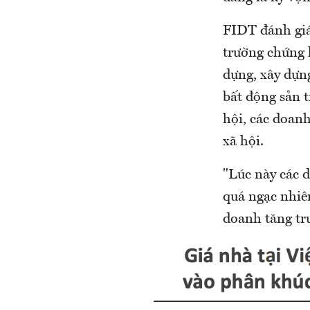
FIDT đánh giá 
trường chứng 
dựng, xây dựn
bất động sản t
hội, các doan
xã hội.
"Lúc này các 
quá ngạc nhiê
doanh tăng tr