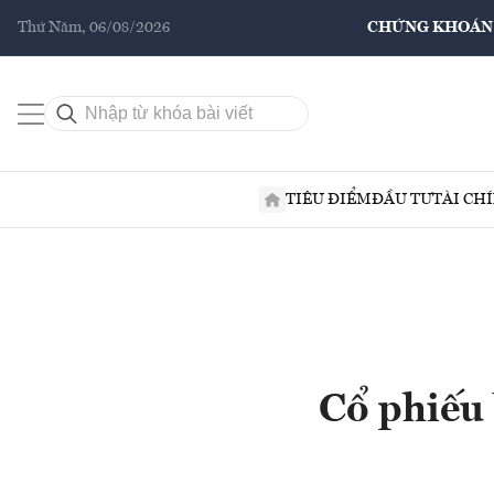
Thứ Năm, 06/08/2026
CHỨNG KHOÁN
TIÊU ĐIỂM
ĐẦU TƯ
TÀI CH
Cổ phiếu 