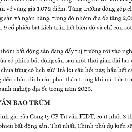
ểm về vùng giá 1.072 điểm. Tăng trưởng đóng góp c
 sản và ngân hàng, trong đó nhóm địa ốc tăng 2,02
, 9 cổ phiếu bật kịch trần hết biên độ và chỉ còn sót
nhóm bất động sản đang đẩy thị trường rơi vào nghi
ủa cổ phiếu bất động sản sau một thời gian dài lao 
hưa từng có lịch sử? Trả lời câu hỏi này, hầu hết c
ng đều nhận định cần phải thận trọng khi mà bức t
oanh nghiệp địa ốc trong năm 2023.
VẪN BAO TRÙM
ánh giá của Công ty CP Tư vấn FIDT, có ít nhất 3 t
 phiếu bất động sản. Thứ nhất, Chính phủ dự kiến s