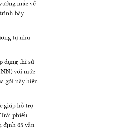
c vướng mắc về
trình bày
tương tự như
p dụng thì sử
HNN) với mức
ủa gói này hiện
ẽ giúp hỗ trợ
Trái phiếu
ị định 65 vẫn