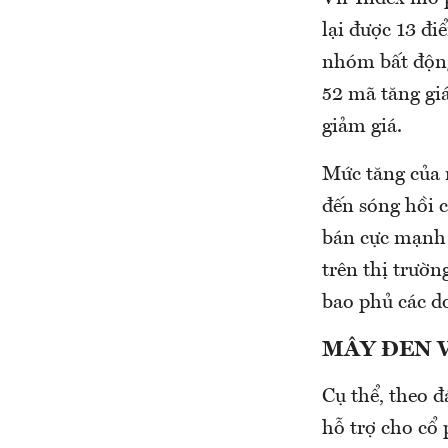
lại được 13 đi
nhóm bất động
52 mã tăng giá
giảm giá.
Mức tăng của 
đến sóng hồi c
bán cực mạnh c
trên thị trườ
bao phủ các d
MÂY ĐEN 
Cụ thể, theo đ
hỗ trợ cho cổ