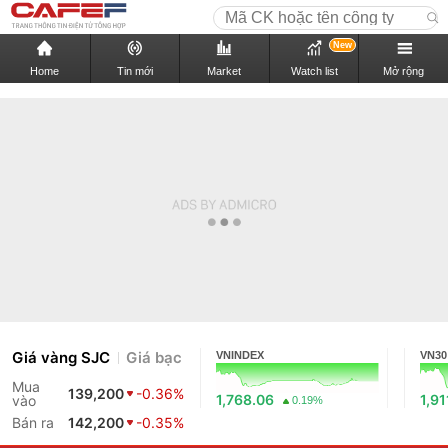
New
Home
Tin mới
Market
Watch list
Mở rộng
Giá vàng SJC
Giá bạc
VNINDEX
VN30
Mua
139,200
-0.36%
1,768.06
1,91
vào
0.19%
Bán ra
142,200
-0.35%