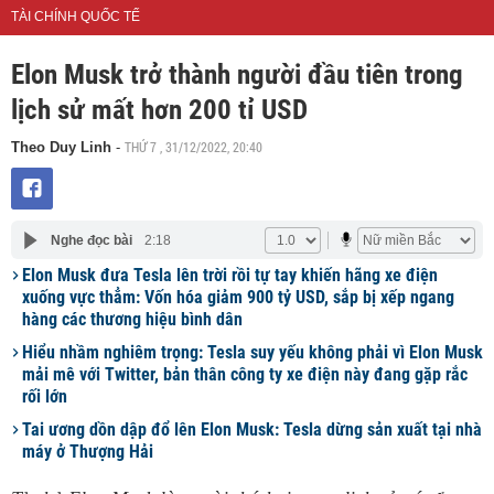
TÀI CHÍNH QUỐC TẾ
Elon Musk trở thành người đầu tiên trong
lịch sử mất hơn 200 tỉ USD
THỨ 7 , 31/12/2022, 20:40
Theo Duy Linh
-
Nghe đọc bài
2:18
Elon Musk đưa Tesla lên trời rồi tự tay khiến hãng xe điện
xuống vực thẳm: Vốn hóa giảm 900 tỷ USD, sắp bị xếp ngang
hàng các thương hiệu bình dân
Hiểu nhầm nghiêm trọng: Tesla suy yếu không phải vì Elon Musk
mải mê với Twitter, bản thân công ty xe điện này đang gặp rắc
rối lớn
Tai ương dồn dập đổ lên Elon Musk: Tesla dừng sản xuất tại nhà
máy ở Thượng Hải