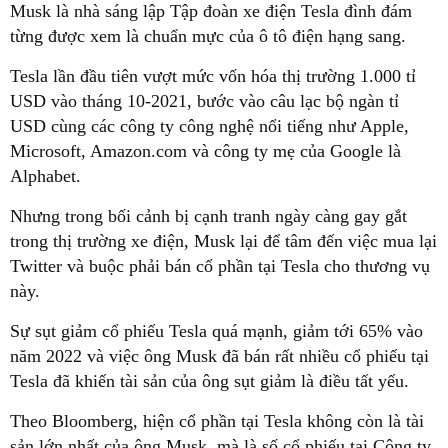
Musk là nhà sáng lập Tập đoàn xe điện Tesla đình đám
từng được xem là chuẩn mực của ô tô điện hạng sang.
Tesla lần đầu tiên vượt mức vốn hóa thị trường 1.000 tỉ
USD vào tháng 10-2021, bước vào câu lạc bộ ngàn tỉ
USD cùng các công ty công nghệ nổi tiếng như Apple,
Microsoft, Amazon.com và công ty mẹ của Google là
Alphabet.
Nhưng trong bối cảnh bị cạnh tranh ngày càng gay gắt
trong thị trường xe điện, Musk lại để tâm đến việc mua lại
Twitter và buộc phải bán cổ phần tại Tesla cho thương vụ
này.
Sự sụt giảm cổ phiếu Tesla quá mạnh, giảm tới 65% vào
năm 2022 và việc ông Musk đã bán rất nhiều cổ phiếu tại
Tesla đã khiến tài sản của ông sụt giảm là điều tất yếu.
Theo Bloomberg, hiện cổ phần tại Tesla không còn là tài
sản lớn nhất của ông Musk, mà là số cổ phiếu tại Công ty