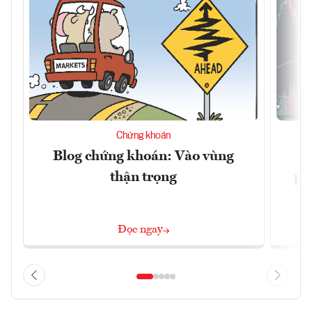
Chứng khoán
Blog chứng khoán: Vào vùng
V
thận trọng
ph
Đọc ngay