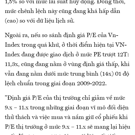
1,5% so với mức lãi suất huy động. Đồng thời,
mức chênh lệch này cũng đang khá hấp dẫn
(cao) so với dữ liệu lịch sử.
Ngoài ra, nếu so sánh định giá P/E của Vn-
Index trong quá khứ, ở thời điểm hiện tại VN-
Index đang được giao dịch ở mức PE trượt 12T:
11,3x, cũng đang nằm ở vùng định giá thấp, khi
vẫn đang nằm dưới mức trung bình (14x) 01 độ
lệch chuẩn trong giai đoạn 2009-2022.
"Định giá P/E của thị trường chỉ giảm về mức
9.x – 11.x trong những giai đoạn vĩ mô đối diện
thử thách và việc mua và nắm giữ cổ phiếu khi
P/E thị trường ở mức 9.x – 11.x sẽ mang lại hiệu