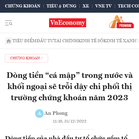
CHỨNG KHOÁN
TIÊU & DÙNG
XE
VNE TV
TECH CO
TIÊU ĐIỂM
ĐẦU TƯ
TÀI CHÍNH
KINH TẾ SỐ
KINH TẾ XANH
CHỨNG KHOÁN
Dòng tiền “cá mập” trong nước và
khối ngoại sẽ trỗi dậy chi phối thị
trường chứng khoán năm 2023
An Phong
A
11:19, 31/12/2022
Dòng tiền của nhà đầu tư tổ chức gồm tổ