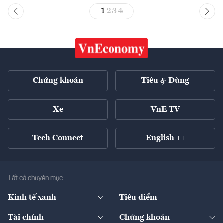
1
2
3
4
Chứng khoán
Tiêu & Dùng
Xe
VnE TV
Tech Connect
English ++
Tất cả chuyên mục
Kinh tế xanh
Tiêu điểm
Chuyển động xanh
Tài chính
Chứng khoán