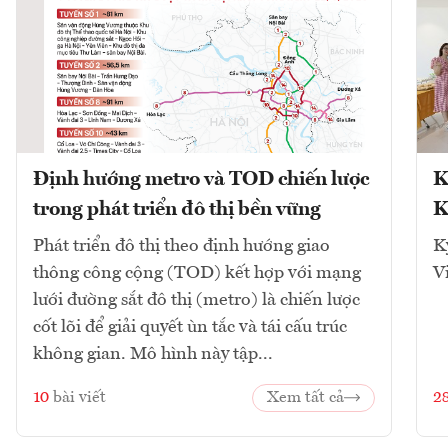
Định hướng metro và TOD chiến lược
K
trong phát triển đô thị bền vững
K
Phát triển đô thị theo định hướng giao
K
thông công cộng (TOD) kết hợp với mạng
V
lưới đường sắt đô thị (metro) là chiến lược
cốt lõi để giải quyết ùn tắc và tái cấu trúc
không gian. Mô hình này tập...
10
bài viết
Xem tất cả
2