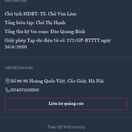
Ban Biên tập
Ẩm thực
Chủ tịch HĐBT: TS. Chử Văn Lâm
Tổng biên tập: Chử Thị Hạnh
Tổng thư ký tòa soạn: Đào Quang Bính
Giấy phép Tạp chí điện tử số: 272/GP-BTTTT ngày
26/6/2020
Liên hệ tòa soạn
Số 96-98 Hoàng Quốc Việt, Cầu Giấy, Hà Nội
02437552050
Liên hệ quảng cáo
Theo dõi VnEconomy