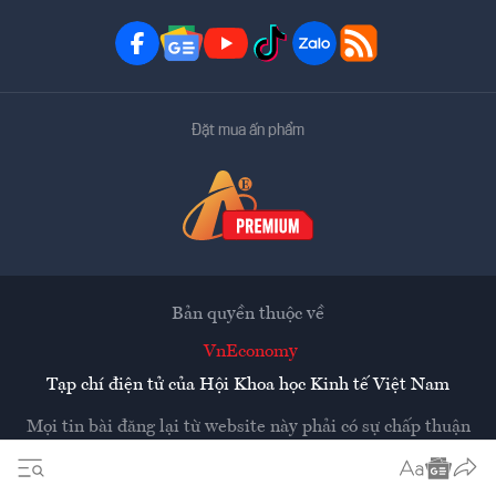
Đặt mua ấn phẩm
Bản quyền thuộc về
VnEconomy
Tạp chí điện tử của Hội Khoa học Kinh tế Việt Nam
Mọi tin bài đăng lại từ website này phải có sự chấp thuận
bằng văn bản của
Tạp chí Kinh tế Việt Nam - VnEconomy
Các trang liên kết ra ngoài sẽ được mở ra ở cửa sổ mới.