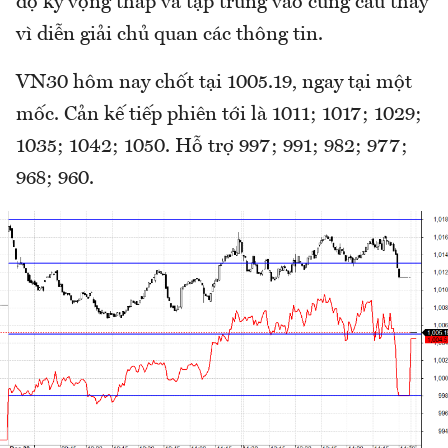
độ kỳ vọng thấp và tập trung vào cung cầu thay
vì diễn giải chủ quan các thông tin.
VN30 hôm nay chốt tại 1005.19, ngay tại một
mốc. Cản kế tiếp phiên tới là 1011; 1017; 1029;
1035; 1042; 1050. Hỗ trợ 997; 991; 982; 977;
968; 960.