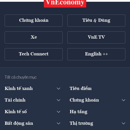
Chứng khoán
Tiêu & Dùng
Xe
VnE TV
Tech Connect
English ++
Tất cả chuyên mục
Kinh tế xanh
Tiêu điểm
Chuyển động xanh
Tài chính
Chứng khoán
Pháp lý
Ngân hàng
Doanh nghiệp niêm yết
Kinh tế số
Hạ tầng
Thương hiệu xanh
Thị trường vốn
Thị trường
Sản phẩm - Thị trường
Bất động sản
Thị trường
Diễn đàn
Thuế
Đầu tư
Tài sản số