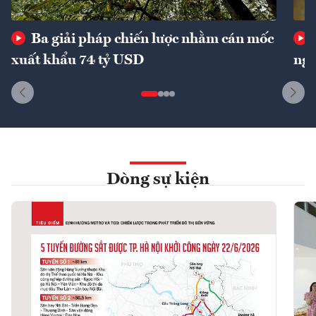
Ba giải pháp chiến lược nhằm cán mốc
xuất khẩu 74 tỷ USD
ngu
Dòng sự kiện