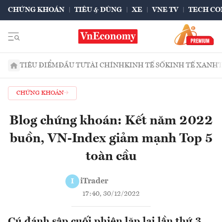
CHỨNG KHOÁN
TIÊU & DÙNG
XE
VNE TV
TECH CO
TIÊU ĐIỂM
ĐẦU TƯ
TÀI CHÍNH
KINH TẾ SỐ
KINH TẾ XANH
CHỨNG KHOÁN
Blog chứng khoán: Kết năm 2022
buồn, VN-Index giảm mạnh Top 5
toàn cầu
iTrader
I
17:40, 30/12/2022
Cú đánh sập cuối phiên lặp lại lần thứ 3