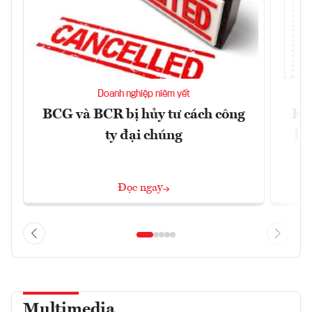
Doanh nghiệp niêm yết
BCG và BCR bị hủy tư cách công
Kh
ty đại chúng
ba
Đọc ngay
Multimedia