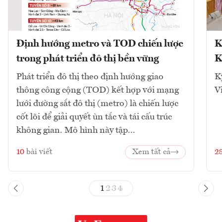
Định hướng metro và TOD chiến lược
K
trong phát triển đô thị bền vững
K
Phát triển đô thị theo định hướng giao
K
thông công cộng (TOD) kết hợp với mạng
V
lưới đường sắt đô thị (metro) là chiến lược
cốt lõi để giải quyết ùn tắc và tái cấu trúc
không gian. Mô hình này tập...
10
bài viết
Xem tất cả
2
1
2
3
4