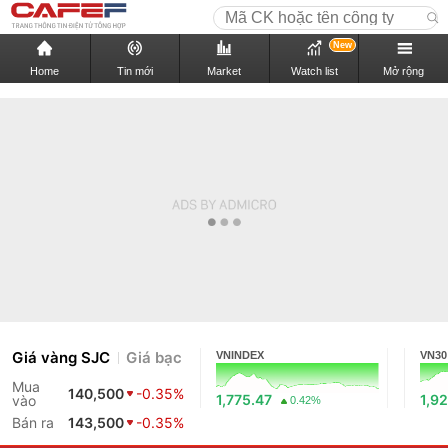
New
Home
Tin mới
Market
Watch list
Mở rộng
Giá vàng SJC
Giá bạc
VNINDEX
VN30
Mua
140,500
-0.35%
1,775.47
1,9
vào
0.42%
Bán ra
143,500
-0.35%