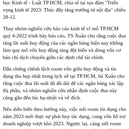
học Kinh tế - Luật TP.HCM, chia sẻ tại tọa đàm "Triển
vọng kinh tế 2023: Thúc đẩy tăng trưởng từ nội địa" chiều
28-12.
Thay nhóm nghiên cứu báo cáo kinh tế vĩ mô TP.HCM
quý 4-2022 trình bày báo cáo, TS Xuân cho rằng cuộc đua
tăng lãi suất huy động của các ngân hàng hiện nay không
làm quy mô vốn huy động tăng đột biến và dòng vốn cơ
bản chỉ dịch chuyển giữa các định chế tài chính.
Dẫn chứng chênh lệch room vốn giữa huy động và tín
dụng thu hẹp nhất trong lịch sử tại TP.HCM, bà Xuân cho
rằng cuộc đua lãi suất đã đủ dài để các ngân hàng xác lập
thị phần, và nhóm nghiên cứu nhận định cuộc đua này
cũng gần đến lúc hạ nhiệt và về đích.
Nếu diễn biến theo hướng này, việc nới room tín dụng cho
năm 2023 mới thực sự phát huy tác dụng, cung vốn hỗ trợ
doanh nghiệp vượt khó 2023. Ngược lại, càng siết room