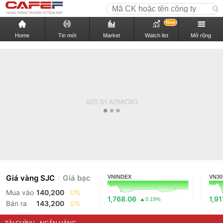
New
Home
Tin mới
Market
Watch list
Mở rộng
Giá vàng SJC
Giá bạc
VNINDEX
VN30
Mua vào
140,200
0%
1,768.06
1,91
0.19%
Bán ra
143,200
0%