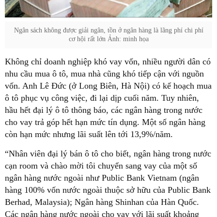
Ngân sách không được giải ngân, tồn ở ngân hàng là lãng phí chi phí
cơ hội rất lớn Ảnh: minh họa
Không chỉ doanh nghiệp khó vay vốn, nhiều người dân có
nhu cầu mua ô tô, mua nhà cũng khó tiếp cận với nguồn
vốn. Anh Lê Đức (ở Long Biên, Hà Nội) có kế hoạch mua
ô tô phục vụ công việc, đi lại dịp cuối năm. Tuy nhiên,
hầu hết đại lý ô tô thông báo, các ngân hàng trong nước
cho vay trả góp hết hạn mức tín dụng. Một số ngân hàng
còn hạn mức nhưng lãi suất lên tới 13,9%/năm.
“Nhân viên đại lý bán ô tô cho biết, ngân hàng trong nước
cạn room và chào mời tôi chuyển sang vay của một số
ngân hàng nước ngoài như Public Bank Vietnam (ngân
hàng 100% vốn nước ngoài thuộc sở hữu của Public Bank
Berhad, Malaysia); Ngân hàng Shinhan của Hàn Quốc.
Các ngân hàng nước ngoài cho vay với lãi suất khoảng