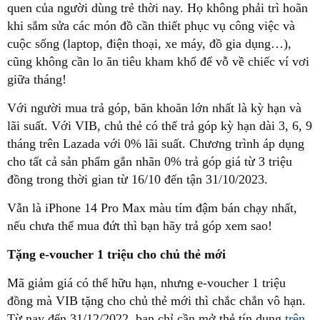
quen của người dùng trẻ thời nay. Họ không phải trì hoãn
khi sắm sửa các món đồ cần thiết phục vụ công việc và
cuộc sống (laptop, điện thoại, xe máy, đồ gia dụng…),
cũng không cần lo ăn tiêu kham khổ để vỗ về chiếc ví vơi
giữa tháng!
Với người mua trả góp, băn khoăn lớn nhất là kỳ hạn và
lãi suất. Với VIB, chủ thẻ có thể trả góp kỳ hạn dài 3, 6, 9
tháng trên Lazada với 0% lãi suất. Chương trình áp dụng
cho tất cả sản phẩm gắn nhãn 0% trả góp giá từ 3 triệu
đồng trong thời gian từ 16/10 đến tận 31/10/2023.
Vẫn là iPhone 14 Pro Max màu tím đậm bán chạy nhất,
nếu chưa thể mua đứt thì bạn hãy trả góp xem sao!
Tặng e-voucher 1 triệu cho chủ thẻ mới
Mã giảm giá có thể hữu hạn, nhưng e-voucher 1 triệu
đồng mà VIB tặng cho chủ thẻ mới thì chắc chắn vô hạn.
Từ nay đến 31/12/2022, bạn chỉ cần mở thẻ tín dụng
trên