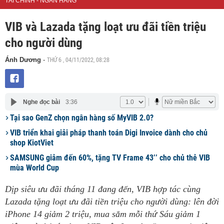
TÀI CHÍNH - NGÂN HÀNG
VIB và Lazada tặng loạt ưu đãi tiền triệu
cho người dùng
THỨ 6 , 04/11/2022, 08:28
Ánh Dương
-
Nghe đọc bài
3:36
Tại sao GenZ chọn ngân hàng số MyVIB 2.0?
VIB triển khai giải pháp thanh toán Digi Invoice dành cho chủ
shop KiotViet
SAMSUNG giảm đến 60%, tặng TV Frame 43’’ cho chủ thẻ VIB
mùa World Cup
Dịp siêu ưu đãi tháng 11 đang đến, VIB hợp tác cùng
Lazada tặng loạt ưu đãi tiền triệu cho người dùng: lên đời
iPhone 14 giảm 2 triệu, mua sắm mỗi thứ Sáu giảm 1