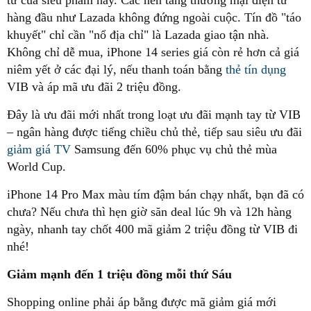
hàng đầu như Lazada không đứng ngoài cuộc. Tín đồ "táo
khuyết" chỉ cần "nổ địa chỉ" là Lazada giao tận nhà.
Không chỉ dễ mua, iPhone 14 series giá còn rẻ hơn cả giá
niêm yết ở các đại lý, nếu thanh toán bằng
thẻ tín dụng
VIB và áp mã ưu đãi 2 triệu đồng.
Đây là ưu đãi mới nhất trong loạt ưu đãi mạnh tay từ VIB
– ngân hàng được tiếng chiều chủ thẻ, tiếp sau siêu ưu đãi
giảm giá TV
Samsung đến 60% phục vụ chủ thẻ mùa
World Cup.
iPhone 14 Pro Max màu tím đậm bán chạy nhất, bạn đã có
chưa? Nếu chưa thì hẹn giờ săn deal lúc 9h và 12h hàng
ngày, nhanh tay chốt 400 mã giảm 2 triệu đồng từ VIB đi
nhé!
Giảm mạnh đến 1 triệu đồng mỗi thứ Sáu
Shopping online phải áp bằng được mã giảm giá mới