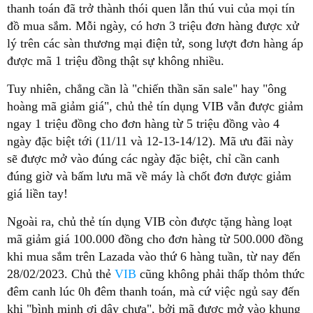
thanh toán đã trở thành thói quen lẫn thú vui của mọi tín
đồ mua sắm. Mỗi ngày, có hơn 3 triệu đơn hàng được xử
lý trên các sàn thương mại điện tử, song lượt đơn hàng áp
được mã 1 triệu đồng thật sự không nhiều.
Tuy nhiên, chẳng cần là "chiến thần săn sale" hay "ông
hoàng mã giảm giá", chủ thẻ tín dụng VIB vẫn được giảm
ngay 1 triệu đồng cho đơn hàng từ 5 triệu đồng vào 4
ngày đặc biệt tới (11/11 và 12-13-14/12). Mã ưu đãi này
sẽ được mở vào đúng các ngày đặc biệt, chỉ cần canh
đúng giờ và bấm lưu mã về máy là chốt đơn được giảm
giá liền tay!
Ngoài ra, chủ thẻ tín dụng VIB còn được tặng hàng loạt
mã giảm giá 100.000 đồng cho đơn hàng từ 500.000 đồng
khi mua sắm trên Lazada vào thứ 6 hàng tuần, từ nay đến
28/02/2023. Chủ thẻ
VIB
cũng không phải thấp thỏm thức
đêm canh lúc 0h đêm thanh toán, mà cứ việc ngủ say đến
khi "bình minh ơi dậy chưa", bởi mã được mở vào khung