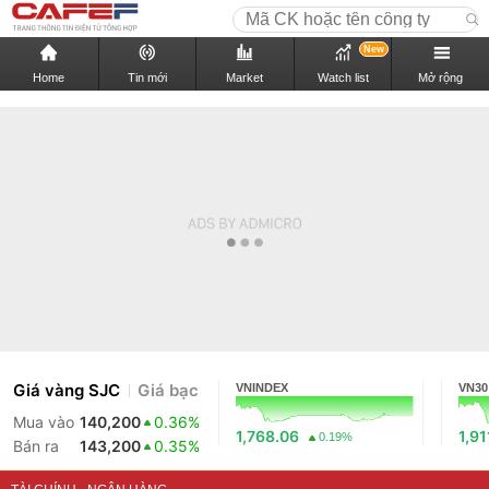
New
Home
Tin mới
Market
Watch list
Mở rộng
Giá vàng SJC
Giá bạc
VNINDEX
VN30
Mua vào
140,200
0.36%
1,768.06
1,91
0.19%
Bán ra
143,200
0.35%