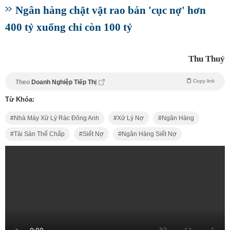
Ngân hàng chật vật rao bán 'cục nợ' hơn
400 tỷ xuống chỉ còn 100 tỷ
Thu Thuỷ
Copy link
Theo
Doanh Nghiệp Tiếp Thị
Từ Khóa:
Nhà Máy Xử Lý Rác Đông Anh
Xử Lý Nợ
Ngân Hàng
Tài Sản Thế Chấp
Siết Nợ
Ngân Hàng Siết Nợ