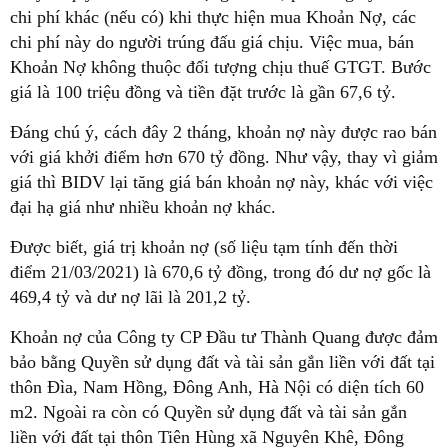
chi phí khác (nếu có) khi thực hiện mua Khoản Nợ, các
chi phí này do người trúng đấu giá chịu. Việc mua, bán
Khoản Nợ không thuộc đối tượng chịu thuế GTGT. Bước
giá là 100 triệu đồng và tiền đặt trước là gần 67,6 tỷ.
Đáng chú ý, cách đây 2 tháng, khoản nợ này được rao bán
với giá khởi điểm hơn 670 tỷ đồng. Như vậy, thay vì giảm
giá thì BIDV lại tăng giá bán khoản nợ này, khác với việc
đại hạ giá như nhiều khoản nợ khác.
Được biết, giá trị khoản nợ (số liệu tạm tính đến thời
điểm 21/03/2021) là 670,6 tỷ đồng, trong đó dư nợ gốc là
469,4 tỷ và dư nợ lãi là 201,2 tỷ.
Khoản nợ của Công ty CP Đầu tư Thành Quang được đảm
bảo bằng Quyền sử dụng đất và tài sản gắn liền với đất tại
thôn Đìa, Nam Hồng, Đông Anh, Hà Nội có diện tích 60
m2. Ngoài ra còn có Quyền sử dụng đất và tài sản gắn
liền với đất tại thôn Tiên Hùng xã Nguyên Khê, Đông