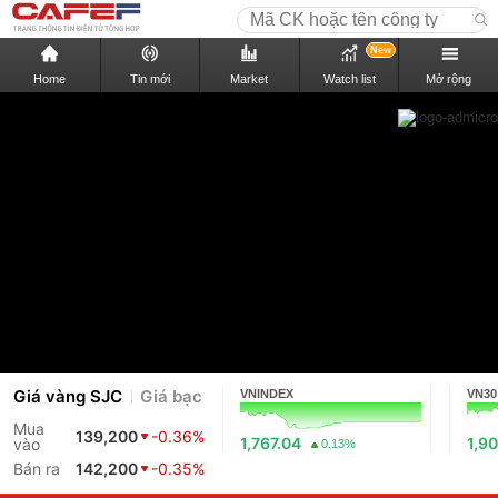
New
Home
Tin mới
Market
Watch list
Mở rộng
Giá vàng SJC
Giá bạc
VNINDEX
VN30
Mua
139,200
-0.36%
1,767.04
1,90
vào
0.13%
Bán ra
142,200
-0.35%