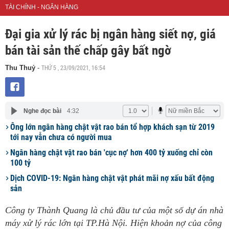
TÀI CHÍNH - NGÂN HÀNG
Đại gia xử lý rác bị ngân hàng siết nợ, giá
bán tài sản thế chấp gây bất ngờ
THỨ 5 , 23/09/2021, 16:54
Thu Thuỷ
-
Nghe đọc bài
4:32
Ông lớn ngân hàng chật vật rao bán tổ hợp khách sạn từ 2019
tới nay vẫn chưa có người mua
Ngân hàng chật vật rao bán 'cục nợ' hơn 400 tỷ xuống chỉ còn
100 tỷ
Dịch COVID-19: Ngân hàng chật vật phát mãi nợ xấu bất động
sản
Công ty Thành Quang là chủ đầu tư của một số dự án nhà
máy xử lý rác lớn tại TP.Hà Nội. Hiện khoản nợ của công