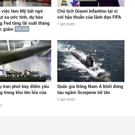
 việc làm Mỹ bất ngờ
Chủ tịch Gianni Infantino tại vị
ụt xa ước tính, dự báo
với hậu thuẫn của lãnh đạo FIFA
g Fed tăng lãi suất tháng
7 giờ trước
ức giảm
Nổi bật
ự Iran phơi bày điểm yếu
Quốc gia Đông Nam Á khởi đóng
g trong kho tên lửa của
tàu ngầm Scorpene tối tân
5 giờ trước
ớc