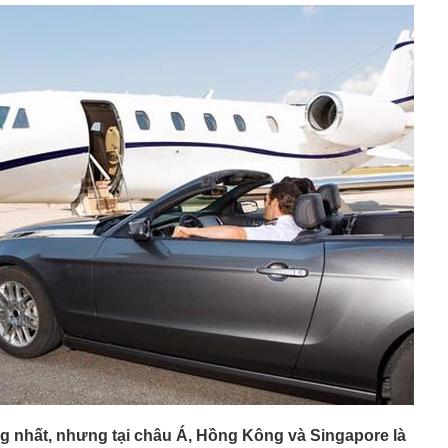
c biệt của Ban Chấp hành Trung ương Đảng Cộng sản
 đẹp nhất lịch sử hàng không” giờ ra sao?
bất ngờ, tôi vét tủ lạnh làm mâm cơm 5 món: Món rẻ
 khen nhiều nhất
 "hot"
 hợp được đóng bù BHXH để đủ điều kiện hưởng lương
 phê trà xanh" đang phủ sóng mạng xã hội Nhật: Vì sao
in rằng nó giúp kiểm soát cân nặng?
ộ Công an thông tin 7 cá nhân giao dịch vàng khoảng
 trả cổ tức bằng cổ phiếu tỷ lệ 7%
un nước uống cần bỏ ngay
phú Phạm Nhật Vượng tham gia vào nền "kinh tế bạc" tỷ
 Nam
ếng nhất, nhưng tại châu Á, Hồng Kông và Singapore là