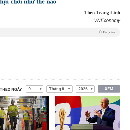
chịu chơi như thế nào
Theo Trang Linh
VNEconomy
Copy link
XEM
 THEO NGÀY