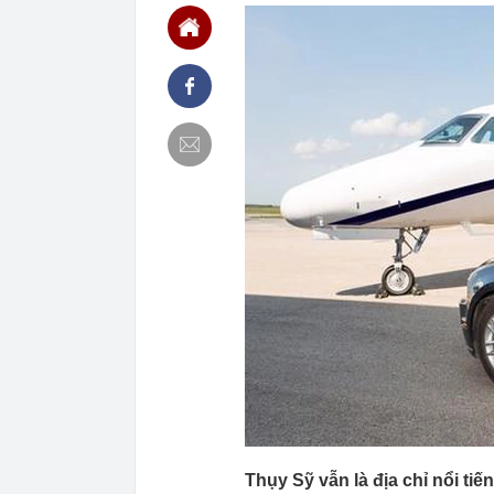
17:39
Thông cáo đặ
Việt Nam
17:37
“Nữ cơ trưởng
17:32
Nhà có khách 
nhất lại được
17:30
Ngành AI đang
17:30
Những trường
hưu
17:24
Thức uống "cà
nhiều người t
17:15
TTCP chuyển B
2.084 tỷ đồng
17:15
Transimex sắp
17:11
3 thói quen đ
17:10
Ái nữ nhà tỷ 
USD của Việt
Thụy Sỹ vẫn là địa chỉ nổi ti