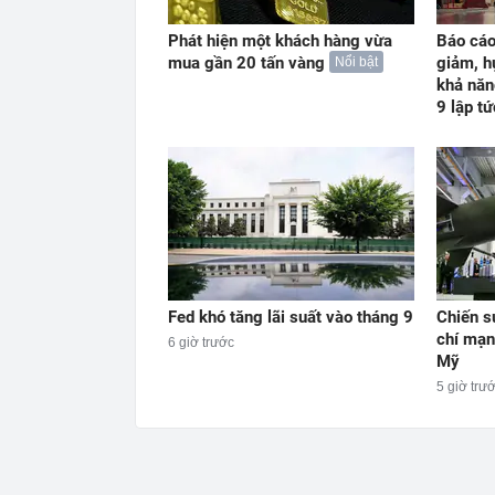
Phát hiện một khách hàng vừa
Báo cáo
mua gần 20 tấn vàng
giảm, h
Nổi bật
khả năn
9 lập t
Fed khó tăng lãi suất vào tháng 9
Chiến s
chí mạn
6 giờ trước
Mỹ
5 giờ trư