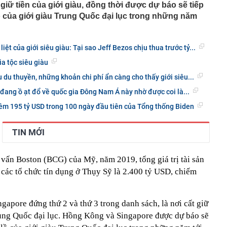
giữ tiền của giới giàu, đồng thời được dự báo sẽ tiếp
ồ của giới giàu Trung Quốc đại lục trong những năm
liệt của giới siêu giàu: Tại sao Jeff Bezos chịu thua trước tỷ...
a tộc siêu giàu
u du thuyền, những khoản chi phí ẩn càng cho thấy giới siêu...
 đang ồ ạt đổ về quốc gia Đông Nam Á này nhờ được coi là...
hêm 195 tỷ USD trong 100 ngày đầu tiên của Tổng thống Biden
TIN MỚI
 vấn Boston (BCG) của Mỹ, năm 2019, tổng giá trị tài sản
 các tổ chức tín dụng ở Thụy Sỹ là 2.400 tỷ USD, chiếm
apore đứng thứ 2 và thứ 3 trong danh sách, là nơi cất giữ
Trung Quốc đại lục. Hồng Kông và Singapore được dự báo sẽ