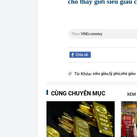
cho thấy giới siêu giàu 
Theo
VNEconomy
Chia sẻ
siêu giàu,
tỷ phú,
nhà giàu
Từ Khóa:
CÙNG CHUYÊN MỤC
XEM