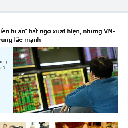
iền bí ẩn" bất ngờ xuất hiện, nhưng VN-
 rung lắc mạnh
cung
 đã