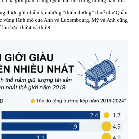
 lồ của giới giàu Trung Quốc đại lục trong những năm tới.
ũng được gửi nhiều tại những “thiên đường” thuế như Quần
các vùng lãnh thổ của Anh và Luxembourg. Mỹ và Anh cũng
 lần lượt thứ 4 và thứ 8.