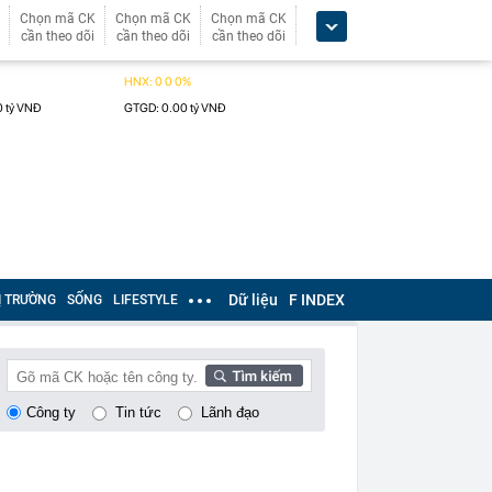
Chọn mã CK
Chọn mã CK
Chọn mã CK
cần theo dõi
cần theo dõi
cần theo dõi
Dữ liệu
F INDEX
Ị TRƯỜNG
SỐNG
LIFESTYLE
Công ty
Tin tức
Lãnh đạo