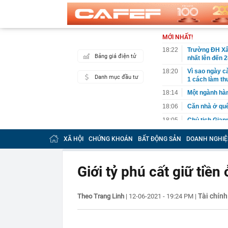
MỚI NHẤT!
18:22
Trường ĐH Xâ
Bảng giá điện tử
nhất lên đến 
18:20
Vì sao ngày c
Danh mục đầu tư
1 cách làm th
18:14
Một ngành hàn
18:06
Căn nhà ở quê
18:05
Chủ tịch Giann
18:01
Công an đề ng
XÃ HỘI
CHỨNG KHOÁN
BẤT ĐỘNG SẢN
DOANH NGHIỆ
chóng nộp phạ
17:59
XSMN 9/8 - Kế
Giới tỷ phú cất giữ tiền
17:57
Thông báo ch
Công an phát
17:51
Một doanh ngh
Tài chính
Theo Trang Linh
|
12-06-2021 - 19:24 PM
|
như vắt tranh
17:50
Người gan yếu
thải độc