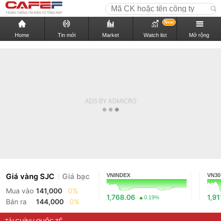
New
Home
Tin mới
Market
Watch list
Mở rộng
Giá vàng SJC
Giá bạc
VNINDEX
VN30
Mua vào
141,000
0%
1,768.06
1,91
0.19%
Bán ra
144,000
0%