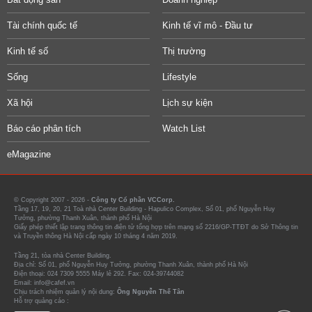
Tài chính quốc tế
Kinh tế vĩ mô - Đầu tư
Kinh tế số
Thị trường
Sống
Lifestyle
Xã hội
Lịch sự kiện
Báo cáo phân tích
Watch List
eMagazine
© Copyright 2007 - 2026 -
Công ty Cổ phần VCCorp.
Tầng 17, 19, 20, 21 Toà nhà Center Building - Hapulico Complex, Số 01, phố Nguyễn Huy
Tưởng, phường Thanh Xuân, thành phố Hà Nội
Giấy phép thiết lập trang thông tin điện tử tổng hợp trên mạng số 2216/GP-TTĐT do Sở Thông tin
và Truyền thông Hà Nội cấp ngày 10 tháng 4 năm 2019.
Tầng 21, tòa nhà Center Building.
Địa chỉ: Số 01, phố Nguyễn Huy Tưởng, phường Thanh Xuân, thành phố Hà Nội
Điện thoại: 024 7309 5555 Máy lẻ 292. Fax: 024-39744082
Email: info@cafef.vn
Chịu trách nhiệm quản lý nội dung:
Ông Nguyễn Thế Tân
Hỗ trợ quảng cáo :