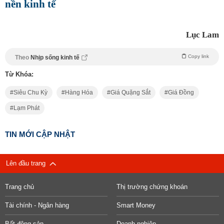
nền kinh tế
Lục Lam
Copy link
Theo
Nhịp sống kinh tế
Từ Khóa:
Siêu Chu Kỳ
Hàng Hóa
Giá Quặng Sắt
Giá Đồng
Lạm Phát
TIN MỚI CẬP NHẬT
Lên đầu trang
Trang chủ
Thị trường chứng khoán
Tài chính - Ngân hàng
Smart Money
Bất động sản
Doanh nghiệp