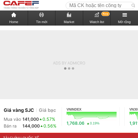
New
Home
Tin mới
Market
Watch list
Mở rộng
Giá vàng SJC
Giá bạc
VNINDEX
VN30
Mua vào
141,000
0.57%
1,768.06
1,91
0.19%
Bán ra
144,000
0.56%