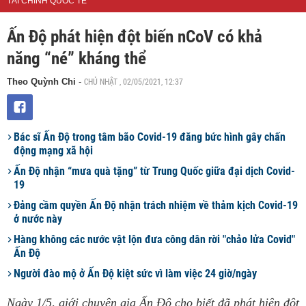
TÀI CHÍNH QUỐC TẾ
Ấn Độ phát hiện đột biến nCoV có khả
năng “né” kháng thể
CHỦ NHẬT , 02/05/2021, 12:37
Theo Quỳnh Chi
-
Bác sĩ Ấn Độ trong tâm bão Covid-19 đăng bức hình gây chấn
động mạng xã hội
Ấn Độ nhận “mưa quà tặng” từ Trung Quốc giữa đại dịch Covid-
19
Đảng cầm quyền Ấn Độ nhận trách nhiệm về thảm kịch Covid-19
ở nước này
Hàng không các nước vật lộn đưa công dân rời "chảo lửa Covid"
Ấn Độ
Người đào mộ ở Ấn Độ kiệt sức vì làm việc 24 giờ/ngày
Ngày 1/5, giới chuyên gia Ấn Độ cho biết đã phát hiện đột