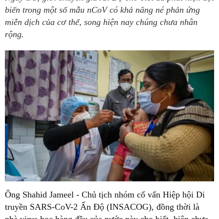
biến trong một số mẫu nCoV có khả năng né phản ứng
miễn dịch của cơ thể, song hiện nay chúng chưa nhân
rộng.
Ông Shahid Jameel - Chủ tịch nhóm cố vấn Hiệp hội Di
truyền SARS-CoV-2 Ấn Độ (INSACOG), đồng thời là
nhà virus học hàng đầu của nước này cho biết, hiện chưa