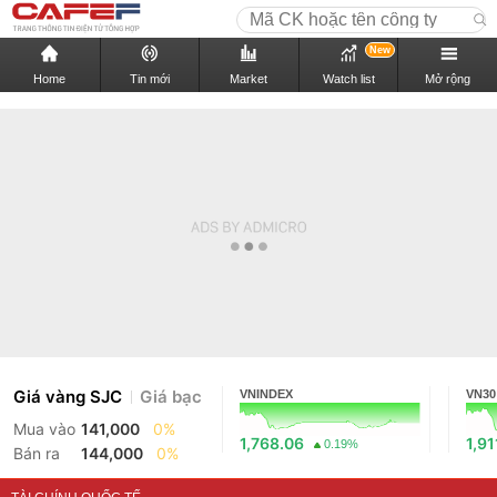
New
Home
Tin mới
Market
Watch list
Mở rộng
Giá vàng SJC
Giá bạc
VNINDEX
VN30
Mua vào
141,000
0%
1,768.06
1,91
0.19%
Bán ra
144,000
0%