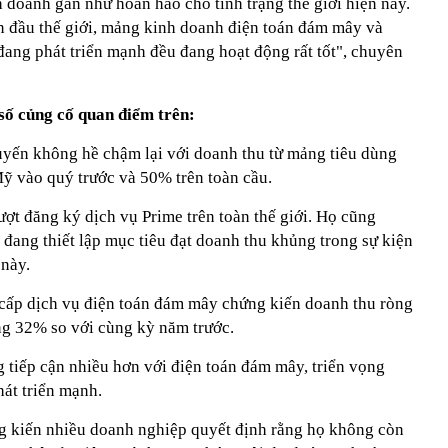
doanh gần như hoàn hảo cho tình trạng thế giới hiện nay.
n đầu thế giới, mảng kinh doanh điện toán đám mây và
ng phát triển mạnh đều đang hoạt động rất tốt", chuyên
 số củng cố quan điểm trên:
uyến không hề chậm lại với doanh thu từ mảng tiêu dùng
ỹ vào quý trước và 50% trên toàn cầu.
ợt đăng ký dịch vụ Prime trên toàn thế giới. Họ cũng
đang thiết lập mục tiêu đạt doanh thu khủng trong sự kiện
 này.
ấp dịch vụ điện toán đám mây chứng kiến doanh thu ròng
ăng 32% so với cùng kỳ năm trước.
 tiếp cận nhiều hơn với điện toán đám mây, triển vọng
át triển mạnh.
ng kiến nhiều doanh nghiệp quyết định rằng họ không còn