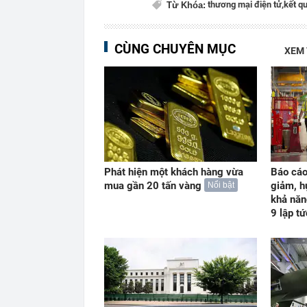
thương mại điện tử,
kết q
Từ Khóa:
CÙNG CHUYÊN MỤC
XEM
Phát hiện một khách hàng vừa
Báo cáo
mua gần 20 tấn vàng
giảm, h
Nổi bật
khả năn
9 lập t