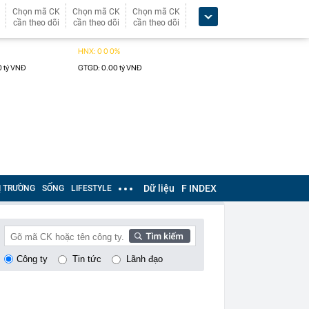
Chọn mã CK
Chọn mã CK
Chọn mã CK
cần theo dõi
cần theo dõi
cần theo dõi
Dữ liệu
F INDEX
Ị TRƯỜNG
SỐNG
LIFESTYLE
Công ty
Tin tức
Lãnh đạo