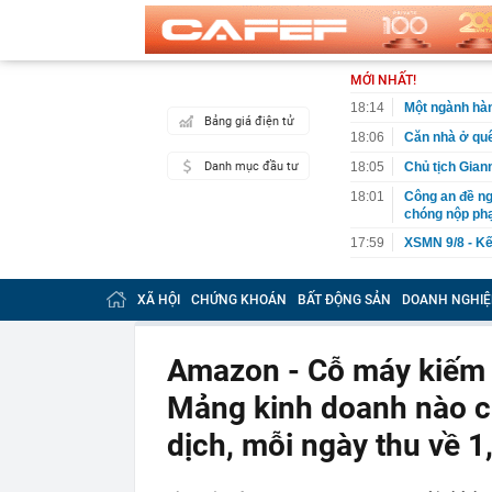
MỚI NHẤT!
18:14
Một ngành hàn
Bảng giá điện tử
18:06
Căn nhà ở quê
Danh mục đầu tư
18:05
Chủ tịch Giann
18:01
Công an đề ng
chóng nộp phạ
17:59
XSMN 9/8 - Kế
17:57
Thông báo ch
Công an phát
XÃ HỘI
CHỨNG KHOÁN
BẤT ĐỘNG SẢN
DOANH NGHIỆ
17:51
Một doanh ngh
như vắt tranh
Amazon - Cỗ máy kiếm ti
17:50
Người gan yếu
thải độc
Mảng kinh doanh nào cũ
17:39
Thông cáo đặ
Việt Nam
dịch, mỗi ngày thu về 1
17:37
“Nữ cơ trưởng
17:32
Nhà có khách 