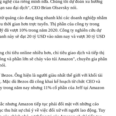
g nghệ của riêng mình nữa. Chúng tôi dự đoán xu hướng
đoạn sau đại dịch", CEO Brian Olsavsky nói.
từ quảng cáo đang tăng nhanh khi các doanh nghiệp nhắm
 thời gian hơn trực tuyến. Thị phần của công ty trong
Mỹ đã vượt 10% trong năm 2020. Công ty nghiên cứu dự
anh này sẽ đạt 20 tỷ USD vào năm nay và vượt 30 tỷ USD
 chi tiêu online nhiều hơn, chi tiêu giao dịch và tiếp thị
óng và phần lớn sẽ chảy vào túi Amazon", chuyên gia phân
nói.
 Bezos. Ông hiện là người giàu nhất thế giới với khối tài
. Mặc dù Bezos đã công khai kế hoạch từ chức CEO và
assy trong năm nay nhưng 11% cổ phần của Jeff tại Amazon
ắc nhưng Amazon tiếp tục phải đối mặt với những cáo
c thu hút sự chú ý về việc đối xử với người lao động. Tuy