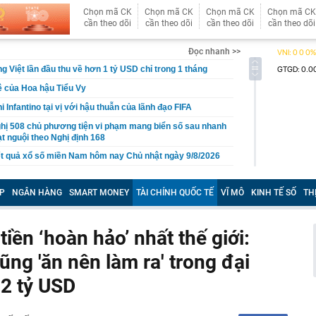
Chọn mã CK
Chọn mã CK
Chọn mã CK
Chọn mã CK
cần theo dõi
cần theo dõi
cần theo dõi
cần theo dõi
Đọc nhanh >>
g Việt lần đầu thu về hơn 1 tỷ USD chỉ trong 1 tháng
 của Hoa hậu Tiểu Vy
i Infantino tại vị với hậu thuẫn của lãnh đạo FIFA
hị 508 chủ phương tiện vi phạm mang biển số sau nhanh
t nguội theo Nghị định 168
t quả xổ số miền Nam hôm nay Chủ nhật ngày 9/8/2026
uyển khoản thành công nhưng không nhận được tiền:
 cảnh báo
P
NGÂN HÀNG
SMART MONEY
TÀI CHÍNH QUỐC TẾ
VĨ MÔ
KINH TẾ SỐ
TH
iệp sắp trả 3.000 đồng/cp, lịch sử cổ tức tiền mặt “đều
”
ền ‘hoàn hảo’ nhất thế giới:
 nhớ uống 5 loại nước này vào đầu thu để dưỡng gan,
ng 'ăn nên làm ra' trong đại
c biệt của Ban Chấp hành Trung ương Đảng Cộng sản
,2 tỷ USD
 đẹp nhất lịch sử hàng không” giờ ra sao?
bất ngờ, tôi vét tủ lạnh làm mâm cơm 5 món: Món rẻ