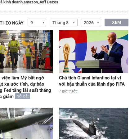
uả kinh doanh,
amazon,
Jeff Bezos
XEM
 THEO NGÀY
 việc làm Mỹ bất ngờ
Chủ tịch Gianni Infantino tại vị
ụt xa ước tính, dự báo
với hậu thuẫn của lãnh đạo FIFA
g Fed tăng lãi suất tháng
7 giờ trước
ức giảm
Nổi bật