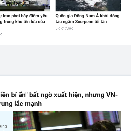
ự Iran phơi bày điểm yếu
Quốc gia Đông Nam Á khởi đóng
g trong kho tên lửa của
tàu ngầm Scorpene tối tân
5 giờ trước
ớc
iền bí ẩn" bất ngờ xuất hiện, nhưng VN-
 rung lắc mạnh
cung