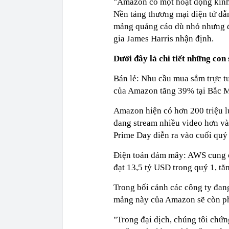
"Amazon có một hoạt động kinh 
Nền tảng thương mại điện tử dẫ
mảng quảng cáo dù nhỏ nhưng đa
gia James Harris nhận định.
Dưới đây là chi tiết những con
Bán lẻ: Nhu cầu mua sắm trực t
của Amazon tăng 39% tại Bắc M
Amazon hiện có hơn 200 triệu lư
đang stream nhiều video hơn và 
Prime Day diễn ra vào cuối quý
Điện toán đám mây: AWS cung c
đạt 13,5 tỷ USD trong quý 1, t
Trong bối cảnh các công ty đang
mảng này của Amazon sẽ còn ph
"Trong đại dịch, chúng tôi chứ