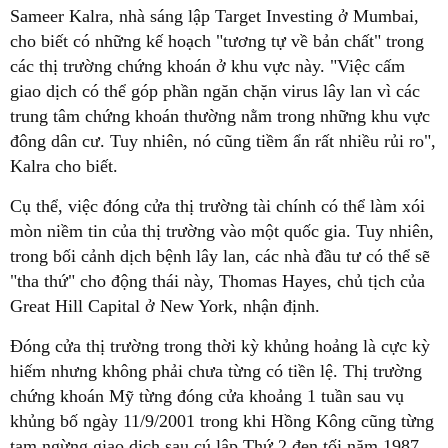
Sameer Kalra, nhà sáng lập Target Investing ở Mumbai,
cho biết có những kế hoạch "tương tự về bản chất" trong
các thị trường chứng khoán ở khu vực này. "Việc cấm
giao dịch có thể góp phần ngăn chặn virus lây lan vì các
trung tâm chứng khoán thường nằm trong những khu vực
đông dân cư. Tuy nhiên, nó cũng tiềm ẩn rất nhiều rủi ro",
Kalra cho biết.
Cụ thể, việc đóng cửa thị trường tài chính có thể làm xói
mòn niềm tin của thị trường vào một quốc gia. Tuy nhiên,
trong bối cảnh dịch bệnh lây lan, các nhà đầu tư có thể sẽ
"tha thứ" cho động thái này, Thomas Hayes, chủ tịch của
Great Hill Capital ở New York, nhận định.
Đóng cửa thị trường trong thời kỳ khủng hoảng là cực kỳ
hiếm nhưng không phải chưa từng có tiền lệ. Thị trường
chứng khoán Mỹ từng đóng cửa khoảng 1 tuần sau vụ
khủng bố ngày 11/9/2001 trong khi Hồng Kông cũng từng
tạm ngừng giao dịch sau cú lập Thứ 2 đen tối năm 1987.