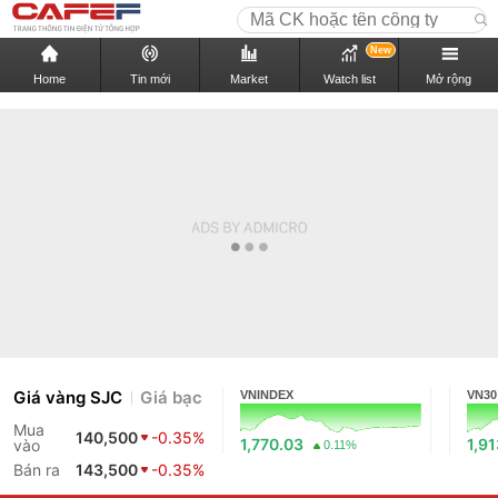
New
Home
Tin mới
Market
Watch list
Mở rộng
Giá vàng SJC
Giá bạc
VNINDEX
VN30
Mua
140,500
-0.35%
1,770.03
1,91
vào
0.11%
Bán ra
143,500
-0.35%