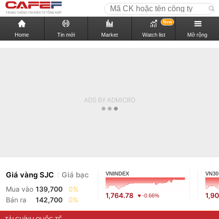
New
Home
Tin mới
Market
Watch list
Mở rộng
Giá vàng SJC
Giá bạc
VNINDEX
VN30
Mua vào
139,700
0%
1,764.78
1,9
-0.66%
Bán ra
142,700
0%