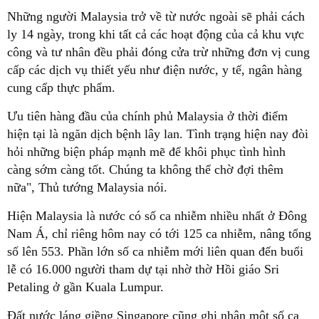
Những người Malaysia trở về từ nước ngoài sẽ phải cách
ly 14 ngày, trong khi tất cả các hoạt động của cả khu vực
công và tư nhân đều phải đóng cửa trừ những đơn vị cung
cấp các dịch vụ thiết yếu như điện nước, y tế, ngân hàng
cung cấp thực phẩm.
Ưu tiên hàng đầu của chính phủ Malaysia ở thời điểm
hiện tại là ngăn dịch bệnh lây lan. Tình trạng hiện nay đòi
hỏi những biện pháp mạnh mẽ để khôi phục tình hình
càng sớm càng tốt. Chúng ta không thể chờ đợi thêm
nữa", Thủ tướng Malaysia nói.
Hiện Malaysia là nước có số ca nhiễm nhiều nhất ở Đông
Nam Á, chỉ riêng hôm nay có tới 125 ca nhiễm, nâng tổng
số lên 553. Phần lớn số ca nhiễm mới liên quan đến buổi
lễ có 16.000 người tham dự tại nhờ thờ Hồi giáo Sri
Petaling ở gần Kuala Lumpur.
Đất nước láng giềng Singapore cũng ghi nhận một số ca