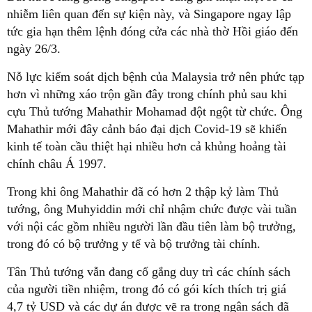
nhiễm liên quan đến sự kiện này, và Singapore ngay lập
tức gia hạn thêm lệnh đóng cửa các nhà thờ Hồi giáo đến
ngày 26/3.
Nỗ lực kiểm soát dịch bệnh của Malaysia trở nên phức tạp
hơn vì những xáo trộn gần đây trong chính phủ sau khi
cựu Thủ tướng Mahathir Mohamad đột ngột từ chức. Ông
Mahathir mới đây cảnh báo đại dịch Covid-19 sẽ khiến
kinh tế toàn cầu thiệt hại nhiều hơn cả khủng hoảng tài
chính châu Á 1997.
Trong khi ông Mahathir đã có hơn 2 thập kỷ làm Thủ
tướng, ông Muhyiddin mới chỉ nhậm chức được vài tuần
với nội các gồm nhiều người lần đầu tiên làm bộ trưởng,
trong đó có bộ trưởng y tế và bộ trưởng tài chính.
Tân Thủ tướng vẫn đang cố gắng duy trì các chính sách
của người tiền nhiệm, trong đó có gói kích thích trị giá
4,7 tỷ USD và các dự án được vẽ ra trong ngân sách đã