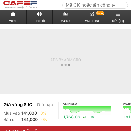
New
Home
Tin mới
Market
Watch list
Mở rộng
Giá vàng SJC
Giá bạc
VNINDEX
VN30
Mua vào
141,000
0%
1,768.06
1,91
0.19%
Bán ra
144,000
0%