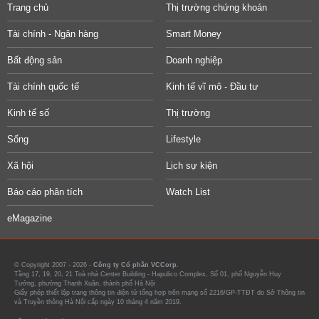
Trang chủ
Thị trường chứng khoán
Tài chính - Ngân hàng
Smart Money
Bất động sản
Doanh nghiệp
Tài chính quốc tế
Kinh tế vĩ mô - Đầu tư
Kinh tế số
Thị trường
Sống
Lifestyle
Xã hội
Lịch sự kiện
Báo cáo phân tích
Watch List
eMagazine
© Copyright 2007 - 2026 -
Công ty Cổ phần VCCorp.
Tầng 17, 19, 20, 21 Toà nhà Center Building - Hapulico Complex, Số 01, phố Nguyễn Huy
Tưởng, phường Thanh Xuân, thành phố Hà Nội
Giấy phép thiết lập trang thông tin điện tử tổng hợp trên mạng số 2216/GP-TTĐT do Sở Thông tin
và Truyền thông Hà Nội cấp ngày 10 tháng 4 năm 2019.