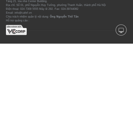
Tầng 21, tòa nhà Center Building.
Địa chỉ: Số 01, phố Nguyễn Huy Tưởng, phường Thanh Xuân, thành phố Hà Nội
Điện thoại: 024 7309 5555 Máy lẻ 292. Fax: 024-39744082
Email: info@cafef.vn
Chịu trách nhiệm quản lý nội dung:
Ông Nguyễn Thế Tân
Hỗ trợ quảng cáo :