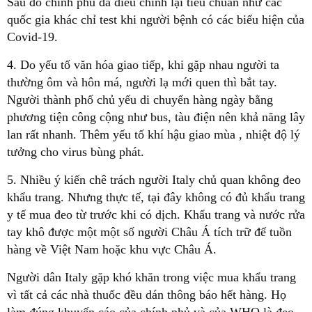
Sau đó chính phủ đã điều chỉnh lại tiêu chuẩn như các
quốc gia khác chỉ test khi người bệnh có các biểu hiện của
Covid-19.
4. Do yếu tố văn hóa giao tiếp, khi gặp nhau người ta
thường ôm và hôn má, người lạ mới quen thì bắt tay.
Người thành phố chủ yếu di chuyển hàng ngày bằng
phương tiện công cộng như bus, tàu điện nên khả năng lây
lan rất nhanh. Thêm yếu tố khí hậu giao mùa , nhiệt độ lý
tưởng cho virus bùng phát.
5. Nhiều ý kiến chê trách người Italy chủ quan không đeo
khẩu trang. Nhưng thực tế, tại đây không có đủ khẩu trang
y tế mua đeo từ trước khi có dịch. Khẩu trang và nước rửa
tay khô được một một số người Châu Á tích trữ để tuồn
hàng về Việt Nam hoặc khu vực Châu Á.
Người dân Italy gặp khó khăn trong việc mua khẩu trang
vì tất cả các nhà thuốc đều dán thông báo hết hàng. Họ
làm đúng khuyến cáo của chính phủ và của WHO là đeo