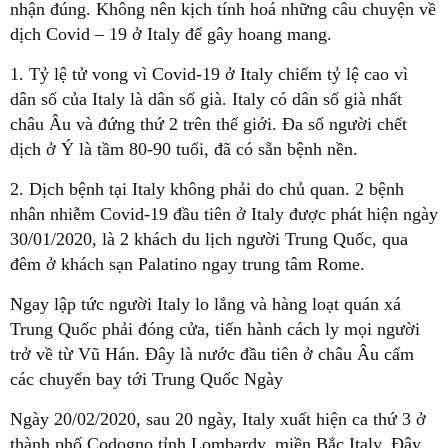
nhận đúng. Không nên kịch tính hoá những câu chuyện về
dịch Covid – 19 ở Italy để gây hoang mang.
1. Tỷ lệ tử vong vì Covid-19 ở Italy chiếm tỷ lệ cao vì
dân số của Italy là dân số già. Italy có dân số già nhất
châu Âu và đứng thứ 2 trên thế giới. Đa số người chết
dịch ở Ý là tầm 80-90 tuổi, đã có sẵn bệnh nền.
2. Dịch bệnh tại Italy không phải do chủ quan. 2 bệnh
nhân nhiễm Covid-19 đầu tiên ở Italy được phát hiện ngày
30/01/2020, là 2 khách du lịch người Trung Quốc, qua
đêm ở khách sạn Palatino ngay trung tâm Rome.
Ngay lập tức người Italy lo lắng và hàng loạt quán xá
Trung Quốc phải đóng cửa, tiến hành cách ly mọi người
trở về từ Vũ Hán. Đây là nước đầu tiên ở châu Âu cấm
các chuyến bay tới Trung Quốc Ngày
Ngày 20/02/2020, sau 20 ngày, Italy xuất hiện ca thứ 3 ở
thành phố Codogno tỉnh Lombardy, miền Bắc Italy. Đây